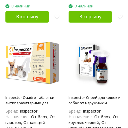
В наличии
В наличии
В корзину
В корзину
Inspector Quadro таблетки
Inspector Спрей для кошек и
антипаразитарные для
собак от наружных и
кошек и собак весом от 0,5
внутренних паразитов 100
Бренд:
Inspector
Бренд:
Inspector
до 2 кг - 4 таблетки
мл
Назначение:
От блох, От
Назначение:
От блох, От
глистов, От клещей
круглых червей, От