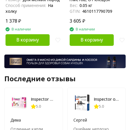
Способ применения:
На
Вес:
0.05 кг
холку
GTIN:
4610117790709
1 378
₽
3 605
₽
В наличии
В наличии
В корзину
В корзину
Последние отзывы
Inspector mini капли для собак и кошек с 3 недель от наружных и внутренних паразитов 0,4 мл
Inspector ошейник для кошек и собак мелких пород от наружных и внутренних паразитов 40 см
5.0
5.0
Дима
Сергей
Отличные капли,
Ошейник неплохо