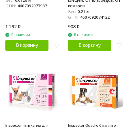
Вес:
0.0126 кг
клещей, От власоедов, От
GTIN:
4607092077987
комаров
Вес:
0.21 кг
GTIN:
4607092074122
1 292
₽
908
₽
В наличии
В наличии
В корзину
В корзину
Inspector mini капли для
Inspector Quadro С капли от