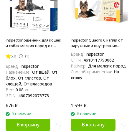
Inspector ошейник для кошек
Inspector Quadro С капли от
и собак мелких пород от
наружных и внутренних
наружных и внутренних
паразитов для собак весом
Бренд:
Inspector
5.0
(1)
паразитов 40 см
1-4 кг - 3 пипетки
GTIN:
4610117790662
Размер:
Для мелких пород
Бренд:
Inspector
Способ применения:
На
Назначение:
От вшей, От
холку
блох, От глистов, От
клещей, От власоедов
Вес:
0.08 кг
GTIN:
4607092075778
676
₽
1 593
₽
В наличии
В наличии
В корзину
В корзину