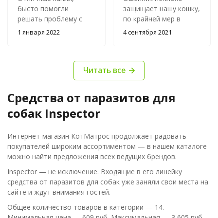
бысто помогли
защищает нашу кошку,
решать проблему с
по крайней мер в
паразитами. Каких-то
сравнении с многими
1 января 2022
4 сентября 2021
побочек я у собаки не
более дорогими
обнаружил.
аналогами.
Читать все
Средства от паразитов для
собак Inspector
Интернет-магазин КотМатрос продолжает радовать
покупателей широким ассортиментом — в нашем каталоге
можно найти предложения всех ведущих брендов.
Inspector — не исключение. Входящие в его линейку
средства от паразитов для собак уже заняли свои места на
сайте и ждут внимания гостей.
Общее количество товаров в категории — 14.
Минимальная цена — 609 руб. Максимальная — 3 605 руб.