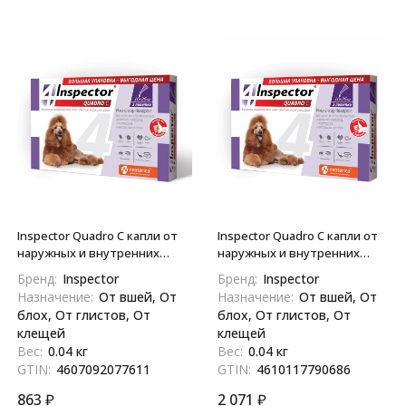
Inspector Quadro С капли от
Inspector Quadro С капли от
наружных и внутренних
наружных и внутренних
паразитов для собак весом
паразитов для собак весом
Бренд:
Inspector
Бренд:
Inspector
10-25 кг - 1 пипетка
10-25 кг - 3 пипетки
Назначение:
От вшей, От
Назначение:
От вшей, От
блох, От глистов, От
блох, От глистов, От
клещей
клещей
Вес:
0.04 кг
Вес:
0.04 кг
GTIN:
4607092077611
GTIN:
4610117790686
863
₽
2 071
₽