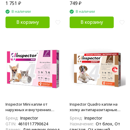
1 751
₽
749
₽
В наличии
В наличии
В корзину
В корзину
Inspector Mini капли от
Inspector Quadro капли на
наружных и внутренних
холку антипаразитарные
паразитов для кошек и собак
для собак весом от 40 до 60
Бренд:
Inspector
Бренд:
Inspector
весом 0,5-2 кг, 0,4 мл - 3
кг - 3 пипетки
GTIN:
4610117790624
Назначение:
От блох, От
пипетки
Размер:
Для мелких пород
глистов, От клещей