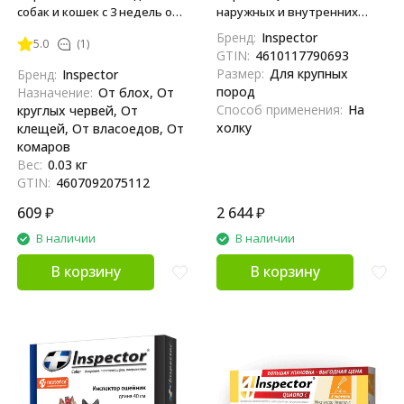
собак и кошек с 3 недель от
наружных и внутренних
наружных и внутренних
паразитов для собак весом
Бренд:
Inspector
5.0
(1)
паразитов 0,4 мл
25-40 кг - 3 пипетки
GTIN:
4610117790693
Размер:
Для крупных
Бренд:
Inspector
пород
Назначение:
От блох, От
Способ применения:
На
круглых червей, От
холку
клещей, От власоедов, От
комаров
Вес:
0.03 кг
GTIN:
4607092075112
609
₽
2 644
₽
В наличии
В наличии
В корзину
В корзину