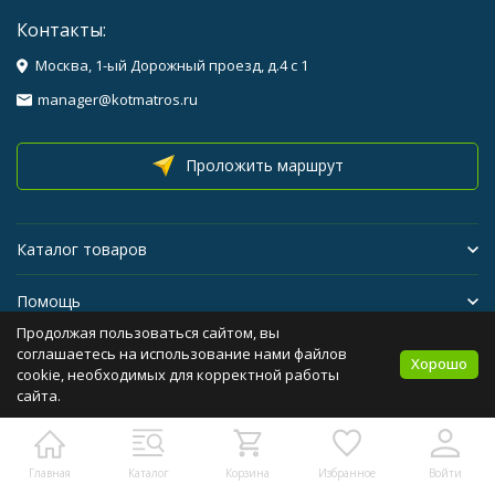
Контакты:
Москва, 1-ый Дорожный проезд, д.4 с 1
manager@kotmatros.ru
Проложить маршрут
Каталог товаров
Помощь
Продолжая пользоваться сайтом, вы
Бренды
соглашаетесь на использование нами файлов
Хорошо
cookie, необходимых для корректной работы
сайта.
Политика персональных данных
Карта сайта
Главная
Каталог
Корзина
Избранное
Войти