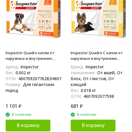
Inspector Quadro капли от
Inspector Quadro С капли от
наружных и внутренних
наружных и внутренних
паразитов для собак весом
паразитов для собак весом
Бренд:
Inspector
Бренд:
Inspector
25-40 кг - 1 пипетка
1-4 кг - 1 пипетка
Вес:
0.002 кг
Назначение:
От вшей, От
GTIN:
4607092077628;04607092077628
блох, От глистов, От
Размер:
Для гигантских
клещей
пород
Вес:
0.018 кг
GTIN:
4607092077598
1 101
₽
681
₽
В наличии
В наличии
В корзину
В корзину