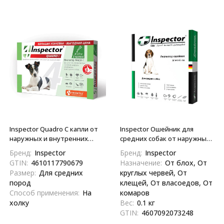
Inspector Quadro С капли от
Inspector Ошейник для
наружных и внутренних
средних собак от наружных
паразитов для собак весом
и внутренних паразитов 65
Бренд:
Inspector
Бренд:
Inspector
4-10 кг - 3 пипетки
см
GTIN:
4610117790679
Назначение:
От блох, От
Размер:
Для средних
круглых червей, От
пород
клещей, От власоедов, От
Способ применения:
На
комаров
холку
Вес:
0.1 кг
GTIN:
4607092073248