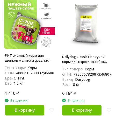
FINT влажный корм для
Dailydog Classic Line сухой
щенков мелких и средних
корм для взрослых собак
пород, суфле с индейкой, в
средних и крупных пород, с
Тип товара:
Корм
Тип товара:
Корм
ламистерах - 100 г х 15 шт
индейкой - 18 кг
GTIN:
4660613230032;4660613230018
GTIN:
7930067820873;4680772
Бренд:
Fint
Бренд:
Dailydog
Вес:
1.5 кг
Вес:
18 кг
1 410
₽
6 184
₽
В наличии
В наличии
В корзину
В корзину