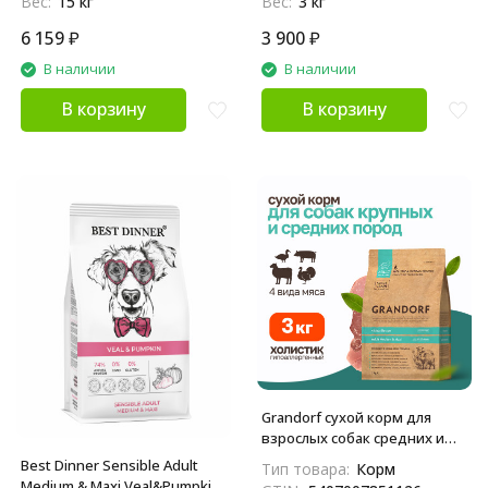
Вес:
15 кг
Вес:
3 кг
6 159
₽
3 900
₽
В наличии
В наличии
В корзину
В корзину
Grandorf сухой корм для
взрослых собак средних и
крупных пород с четырьмя
Best Dinner Sensible Adult
Тип товара:
Корм
видами мяса - 3 кг
Medium & Maxi Veal&Pumpkin