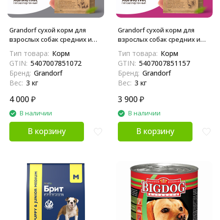
Grandorf сухой корм для
Grandorf сухой корм для
взрослых собак средних и
взрослых собак средних и
крупных пород с кроликом и
крупных пород с индейкой -
Тип товара:
Корм
Тип товара:
Корм
индейкой - 3 кг
3 кг
GTIN:
5407007851072
GTIN:
5407007851157
Бренд:
Grandorf
Бренд:
Grandorf
Вес:
3 кг
Вес:
3 кг
4 000
₽
3 900
₽
В наличии
В наличии
В корзину
В корзину