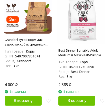
Grandorf сухой корм для
взрослых собак средних и
крупных пород с уткой и
Best Dinner Sensible Adult
Тип товара:
Корм
индейкой - 3 кг
Medium & Maxi Veal&Pumpkin
GTIN:
5407007851041
сухой корм для взрослых
Бренд:
Grandorf
Тип товара:
Корм
собак средних и крупных
Вес:
3 кг
GTIN:
4670112402090
пород с телятиной и тыквой
Бренд:
Best Dinner
- 3 кг
Вес:
3 кг
4 000
₽
2 385
₽
В наличии
В наличии
В корзину
В корзину