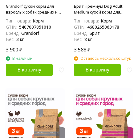
Grandorf сухой корм для
Брит Премиум Dog Adult
взрослых собак средних и
Medium сухой корм для
крупных пород с белой
взрослых собак средних
Тип товара:
Корм
Тип товара:
Корм
рыбой - 3 кг
пород (10-25 кг), с индейкой
GTIN:
5407007851010
GTIN:
4680265063178
и телятиной - 8 кг
Бренд:
Grandorf
Бренд:
Брит
Вес:
3 кг
Вес:
8 кг
3 900
₽
3 588
₽
В наличии
Осталось несколько штук
В корзину
В корзину