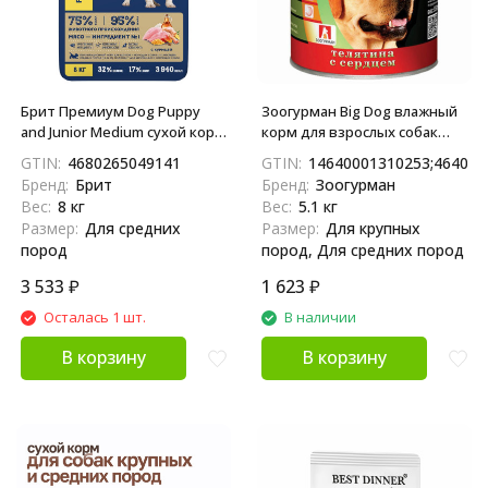
Брит Премиум Dog Puppy
Зоогурман Big Dog влажный
and Junior Medium сухой корм
корм для взрослых собак
для щенков и молодых собак
средних и крупных пород, с
GTIN:
4680265049141
GTIN:
14640001310253;464000
средних пород с курицей - 8
телятиной и сердцем - 850 г
Бренд:
Брит
Бренд:
Зоогурман
кг
x 6 шт
Вес:
8 кг
Вес:
5.1 кг
Размер:
Для средних
Размер:
Для крупных
пород
пород, Для средних пород
3 533
₽
1 623
₽
Осталась 1 шт.
В наличии
В корзину
В корзину