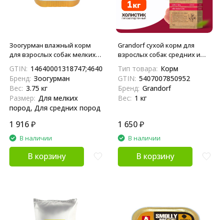
Зоогурман влажный корм
Grandorf сухой корм для
для взрослых собак мелких и
взрослых собак средних и
средних пород, с говядиной
крупных пород с ягненком и
GTIN:
14640001318747;4640001318740
Тип товара:
Корм
- 100 г x 15 шт
индейкой - 1 кг
Бренд:
Зоогурман
GTIN:
5407007850952
Вес:
3.75 кг
Бренд:
Grandorf
Размер:
Для мелких
Вес:
1 кг
пород, Для средних пород
1 916
₽
1 650
₽
В наличии
В наличии
В корзину
В корзину