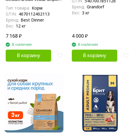
GTIN:
5407007851126
сухой корм для взрослых
Бренд:
Grandorf
Тип товара:
Корм
собак средних и крупных
Вес:
3 кг
GTIN:
4670112402113
пород с телятиной и тыквой
Бренд:
Best Dinner
- 12 кг
Вес:
12 кг
7 168
₽
4 000
₽
В наличии
В наличии
В корзину
В корзину