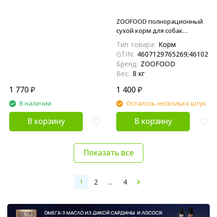
ZOOFOOD полнорационный
сухой корм для собак
средних и крупных пород с
Тип товара:
Корм
ягненком, говядиной и
GTIN:
4607129765269;4610233
морковью - 8 кг
Бренд:
ZOOFOOD
Вес:
8 кг
1 770
₽
1 400
₽
В наличии
Осталось несколько штук
В корзину
В корзину
Показать все
1
2
...
4