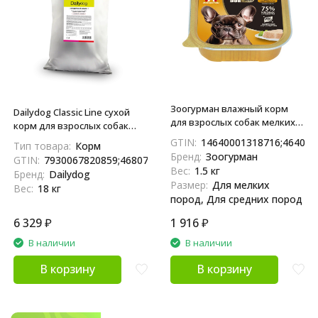
Зоогурман влажный корм
Dailydog Classic Line сухой
для взрослых собак мелких и
корм для взрослых собак
средних пород, с индейкой и
средних и крупных пород, с
GTIN:
14640001318716;464000
Тип товара:
Корм
потрошками - 100 г x 15 шт
говядиной и ягненком - 18 кг
Бренд:
Зоогурман
GTIN:
7930067820859;4680772410656;04680772410656
Вес:
1.5 кг
Бренд:
Dailydog
Размер:
Для мелких
Вес:
18 кг
пород, Для средних пород
6 329
₽
1 916
₽
В наличии
В наличии
В корзину
В корзину