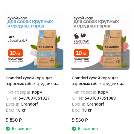
Grandorf сухой корм для
Grandorf сухой корм для
взрослых собак средних и
взрослых собак средних и
крупных пород с белой
крупных пород с кроликом и
Тип товара:
Корм
Тип товара:
Корм
рыбой - 10 кг
индейкой - 10 кг
GTIN:
5407007851027
GTIN:
5407007851089
Бренд:
Grandorf
Бренд:
Grandorf
Вес:
10 кг
Вес:
10 кг
9 850
₽
9 950
₽
В наличии
В наличии