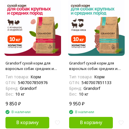
Grandorf сухой корм для
Grandorf сухой корм для
взрослых собак средних и
взрослых собак средних и
крупных пород с ягненком и
крупных пород с четырьмя
Тип товара:
Корм
Тип товара:
Корм
индейкой - 10 кг
видами мяса - 10 кг
GTIN:
5407007850976
GTIN:
5407007851133
Бренд:
Grandorf
Бренд:
Grandorf
Вес:
10 кг
Вес:
10 кг
9 850
₽
9 950
₽
В наличии
В наличии
В корзину
В корзину