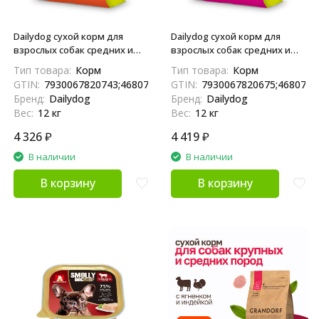
Dailydog сухой корм для
Dailydog сухой корм для
взрослых собак средних и
взрослых собак средних и
крупных пород с индейкой -
крупных пород с говядиной
Тип товара:
Корм
Тип товара:
Корм
12 кг
и ягненком - 12 кг
GTIN:
7930067820743;4680772410540;04680772410540
GTIN:
7930067820675;4680772
Бренд:
Dailydog
Бренд:
Dailydog
Вес:
12 кг
Вес:
12 кг
4 326
₽
4 419
₽
В наличии
В наличии
В корзину
В корзину