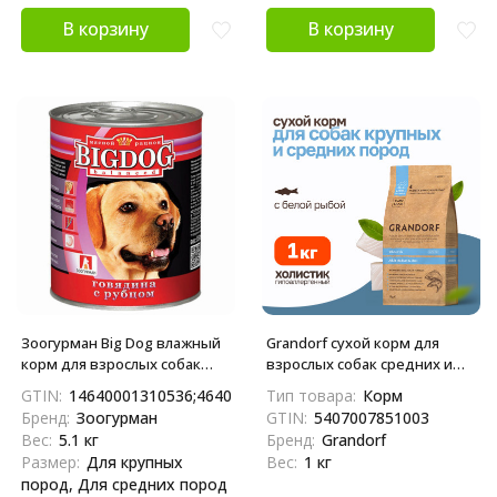
В корзину
В корзину
Зоогурман Big Dog влажный
Grandorf сухой корм для
корм для взрослых собак
взрослых собак средних и
средних и крупных пород, с
крупных пород с белой
GTIN:
14640001310536;4640001310539
Тип товара:
Корм
говядиной и рубцом - 850 г x
рыбой - 1 кг
Бренд:
Зоогурман
GTIN:
5407007851003
6 шт
Вес:
5.1 кг
Бренд:
Grandorf
Размер:
Для крупных
Вес:
1 кг
пород, Для средних пород