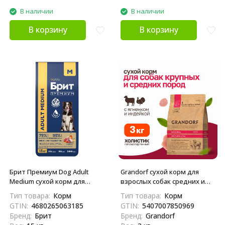
В наличии
В наличии
В корзину
В корзину
Брит Премиум Dog Adult
Grandorf сухой корм для
Medium сухой корм для
взрослых собак средних и
взрослых собак средних
крупных пород с ягненком и
Тип товара:
Корм
Тип товара:
Корм
пород (10-25 кг), с индейкой
индейкой - 3 кг
GTIN:
4680265063185
GTIN:
5407007850969
и телятиной - 15 кг
Бренд:
Брит
Бренд:
Grandorf