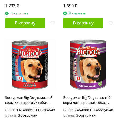
1 733
₽
1 650
₽
В наличии
В наличии
В корзину
В корзину
Зоогурман Big Dog влажный
Зоогурман Big Dog влажный
корм для взрослых собак
корм для взрослых собак
средних и крупных пород,
средних и крупных пород, с
GTIN:
14640001311199;4640001311192;34640001311193
GTIN:
24640001314661;464000
мясное ассорти - 850 г x 6 шт
телятиной и овощами - 850 г
Бренд:
Зоогурман
Бренд:
Зоогурман
x 6 шт