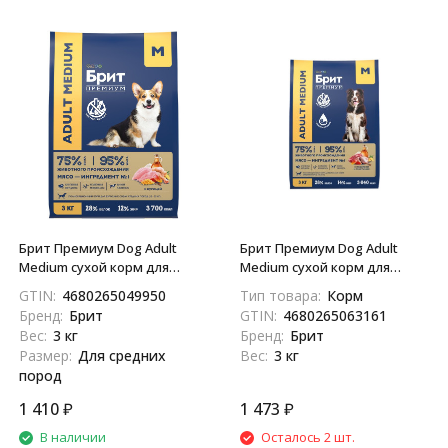
Брит Премиум Dog Adult
Брит Премиум Dog Adult
Medium сухой корм для
Medium сухой корм для
взрослых собак средних
взрослых собак средних
GTIN:
4680265049950
Тип товара:
Корм
пород с курицей - 3 кг
пород (10-25 кг), с индейкой
Бренд:
Брит
GTIN:
4680265063161
и телятиной - 3 кг
Вес:
3 кг
Бренд:
Брит
Размер:
Для средних
Вес:
3 кг
пород
1 410
₽
1 473
₽
В наличии
Осталось 2 шт.