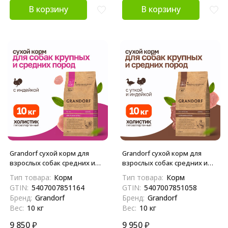
В корзину
В корзину
Grandorf сухой корм для
Grandorf сухой корм для
взрослых собак средних и
взрослых собак средних и
крупных пород с индейкой -
крупных пород с уткой и
Тип товара:
Корм
Тип товара:
Корм
10 кг
индейкой - 10 кг
GTIN:
5407007851164
GTIN:
5407007851058
Бренд:
Grandorf
Бренд:
Grandorf
Вес:
10 кг
Вес:
10 кг
9 850
₽
9 950
₽