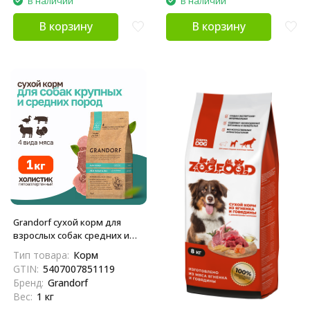
В наличии
В наличии
В корзину
В корзину
Grandorf сухой корм для
взрослых собак средних и
крупных пород с четырьмя
Тип товара:
Корм
видами мяса - 1 кг
GTIN:
5407007851119
Бренд:
Grandorf
Вес:
1 кг