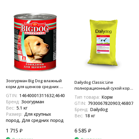
Зоогурман Big Dog влажный
Dailydog Classic Line
корм для щенков средних и
полнорационный сухой корм
крупных пород, с говядиной
для взрослых собак средних
GTIN:
14640001311632;4640001311635
Тип товара:
Корм
- 850 г x 6 шт
и крупных пород, с
Бренд:
Зоогурман
GTIN:
7930067820903;4680772
говядиной и ягненком - 18 кг
Вес:
5.1 кг
Бренд:
Dailydog
Размер:
Для крупных
Вес:
18 кг
пород, Для средних пород
1 715
₽
6 585
₽