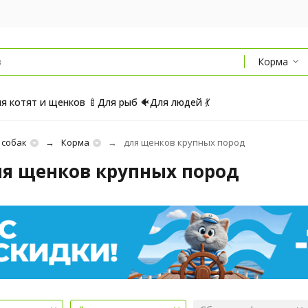
Корма
я котят и щенков 🍼
Для рыб 🐠
Для людей 💃
 собак
Корма
для щенков крупных пород
ля щенков крупных пород