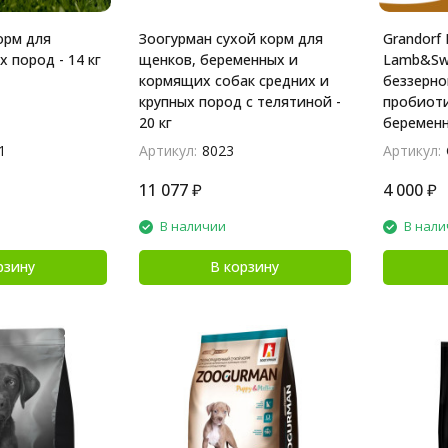
орм для
Зоогурман сухой корм для
Grandorf 
 пород - 14 кг
щенков, беременных и
Lamb&Swe
кормящих собак средних и
беззерно
крупных пород с телятиной -
пробиоти
20 кг
беременн
и бататом
1
Артикул:
8023
Артикул:
11 077
₽
4 000
₽
В наличии
В нали
рзину
В корзину