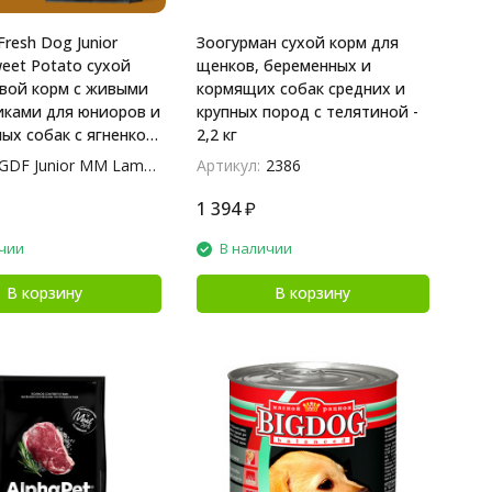
Fresh Dog Junior
Зоогурман сухой корм для
et Potato сухой
щенков, беременных и
вой корм с живыми
кормящих собак средних и
ками для юниоров и
крупных пород с телятиной -
ых собак с ягненком
2,2 кг
 - 3 кг
GDF Junior MM Lamb 3
Артикул:
2386
1 394
₽
чии
В наличии
В корзину
В корзину