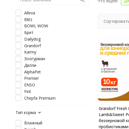
Что ищем:
Дл
Alleva
Blitz
Сортировать
BOWL WOW
Брит
Dailydog
Grandorf
Karmy
Зоогурман
Дилли
AlphaPet
Premier
ENSO
Fint
Chepfa Premium
Grandorf Fresh 
Тип корма
Lamb&Sweet Po
беззерновой к
Влажный
пробиотиками 