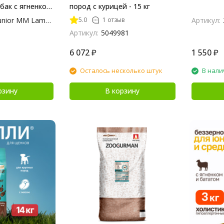
бак с ягненком
пород с курицей - 15 кг
кг
5.0
1 отзыв
nior MM Lamb 10
Артикул:
Артикул:
5049981
6 072
₽
1 550
₽
Осталось несколько штук
В нали
рзину
В корзину