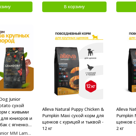
рзину
В корзину
Dog Junior
tato сухой
Alleva Natural Puppy Chicken &
Alleva Na
орм с живыми
Pumpkin Maxi сухой корм для
Pumpkin 
для юниоров и
щенков с курицей и тыквой -
щенков с
бак с ягненком
12 кг
2 кг
г
nior MM Lamb 1