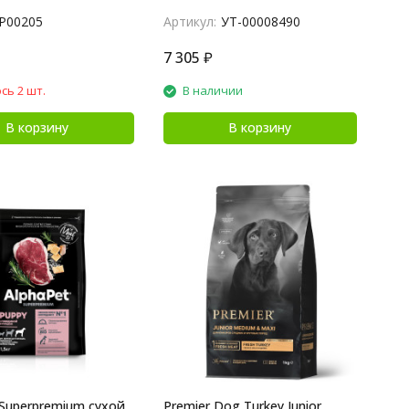
P00205
Артикул:
УТ-00008490
7 305
₽
сь 2 шт.
В наличии
В корзину
В корзину
 Superpremium сухой
Premier Dog Turkey Junior