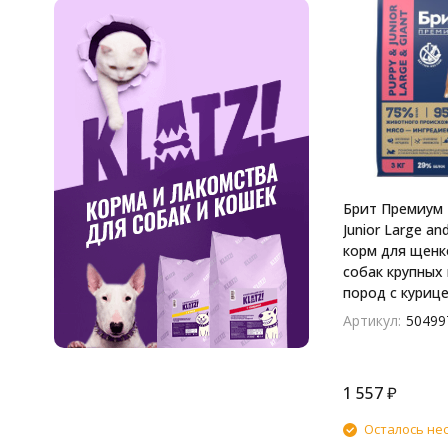
Брит Премиум 
Junior Large an
корм для щенк
собак крупных 
пород с курицей
Артикул:
50499
1 557
₽
Осталось не