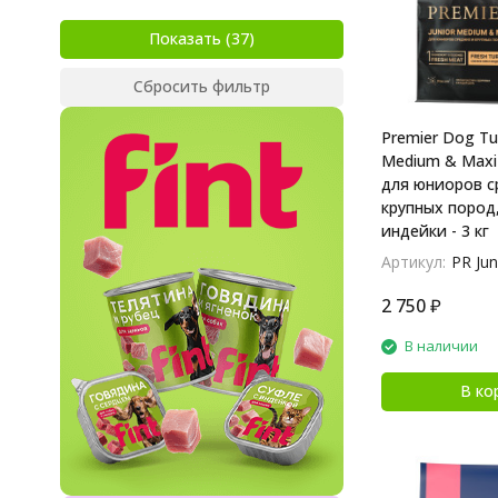
Показать
Сбросить фильтр
Premier Dog Tur
Medium & Maxi
для юниоров с
крупных пород
индейки - 3 кг
Артикул:
PR Jun
2 750
₽
В наличии
В ко