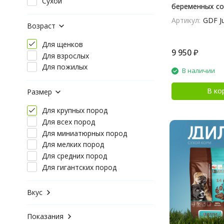
Сухой
беременных со
и бататом - 10 
Артикул:
GDF Ju
Возраст
Для щенков
9 950
₽
Для взрослых
Для пожилых
В наличии
В ко
Размер
Для крупных пород
Для всех пород
Для миниатюрных пород
Для мелких пород
Для средних пород
Для гигантских пород
Вкус
Показания