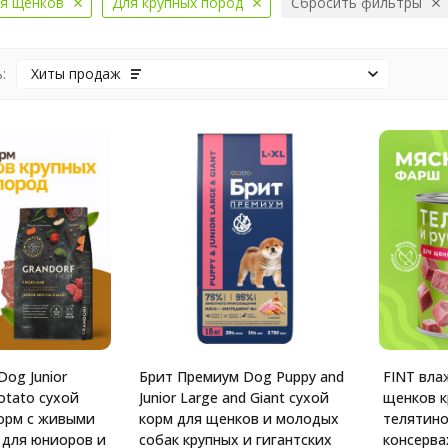
я щенков
Для крупных пород
Сбросить фильтры
:
Хиты продаж
Dog Junior
Брит Премиум Dog Puppy and
FINT вла
tato сухой
Junior Large and Giant сухой
щенков к
орм с живыми
корм для щенков и молодых
телятино
для юниоров и
собак крупных и гигантских
консервах