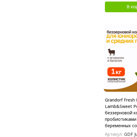
В ко
Grandorf Fresh 
Lamb&Sweet Po
беззерновой к
пробиотиками 
беременных со
и бататом - 1 к
Артикул:
GDF Ju