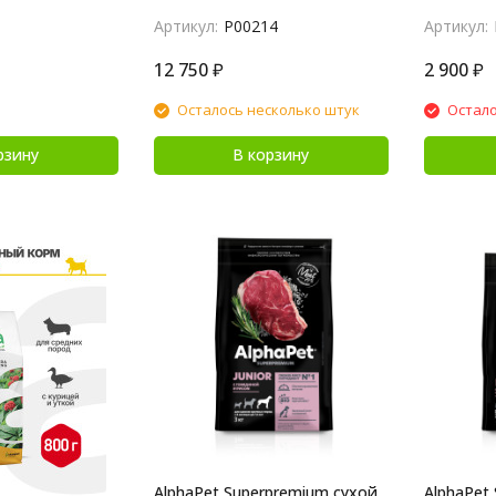
Артикул:
P00214
Артикул:
12 750
₽
2 900
₽
Осталось несколько штук
Остало
рзину
В корзину
AlphaPet Superpremium сухой
AlphaPet