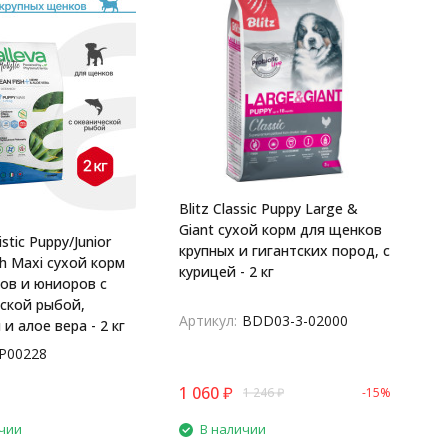
Blitz Classic Puppy Large &
Giant сухой корм для щенков
istic Puppy/Junior
крупных и гигантских пород, с
sh Maxi сухой корм
курицей - 2 кг
ов и юниоров с
ской рыбой,
Артикул:
BDD03-3-02000
и алое вера - 2 кг
P00228
1 060
₽
1 246
₽
-15%
чии
В наличии