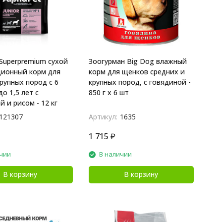
 Superpremium сухой
Зоогурман Big Dog влажный
ионный корм для
корм для щенков средних и
рупных пород с 6
крупных пород, с говядиной -
о 1,5 лет с
850 г x 6 шт
 и рисом - 12 кг
121307
Артикул:
1635
1 715
₽
чии
В наличии
В корзину
В корзину