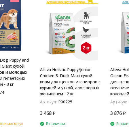
Dog Puppy and
d Giant сухой
Alleva Holistic Puppy/Junior
Alleva Hol
ов и молодых
Chicken & Duck Maxi сухой
Ocean Fi
и гигантских
корм для щенков и юниоров с
для щенк
 - 3 кг
курицей и уткой, алое вера и
океаниче
74
женьшенем - 2 кг
коноплей 
Артикул:
P00225
Артикул:
3 468
₽
3 876
₽
сколько штук
В наличии
В нали