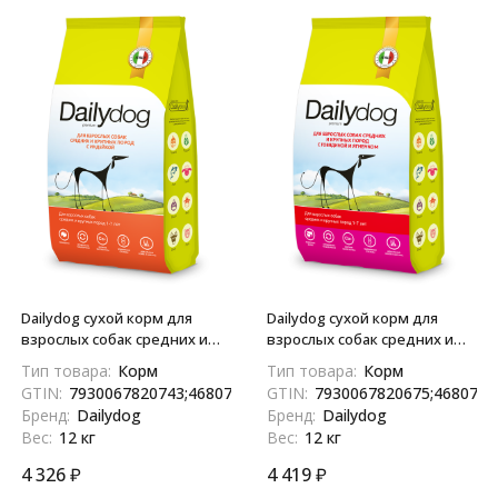
Dailydog сухой корм для
Dailydog сухой корм для
взрослых собак средних и
взрослых собак средних и
крупных пород с индейкой -
крупных пород с говядиной
Тип товара:
Корм
Тип товара:
Корм
12 кг
и ягненком - 12 кг
GTIN:
7930067820743;4680772410540;04680772410540
GTIN:
7930067820675;4680772
Бренд:
Dailydog
Бренд:
Dailydog
Вес:
12 кг
Вес:
12 кг
4 326
₽
4 419
₽