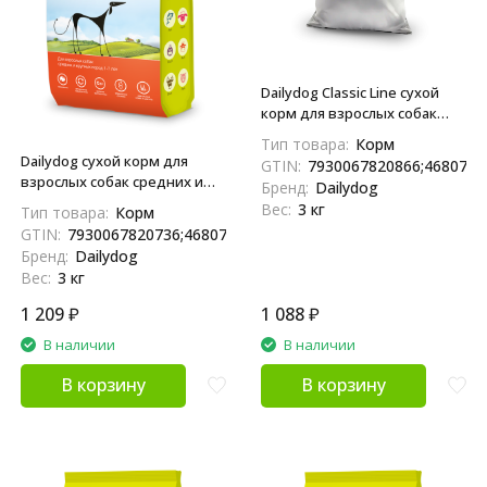
Dailydog Classic Line сухой
корм для взрослых собак
средних и крупных пород, с
Тип товара:
Корм
индейкой - 3 кг
Dailydog сухой корм для
GTIN:
7930067820866;4680772
взрослых собак средних и
Бренд:
Dailydog
крупных пород с индейкой -
Вес:
3 кг
Тип товара:
Корм
3 кг
GTIN:
7930067820736;4680772410564;04680772410564
Бренд:
Dailydog
Вес:
3 кг
1 209
₽
1 088
₽
В наличии
В наличии
В корзину
В корзину