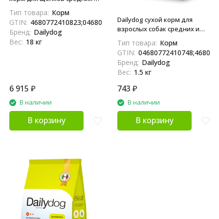
крупных пород, с ягненком -
Тип товара:
Корм
18 кг
Dailydog сухой корм для
GTIN:
4680772410823;04680772410823
взрослых собак средних и
Бренд:
Dailydog
крупных пород, с говядиной
Вес:
18 кг
Тип товара:
Корм
и ягненком - 1,5 кг
GTIN:
04680772410748;468077
Бренд:
Dailydog
Вес:
1.5 кг
6 915
₽
743
₽
В наличии
В наличии
В корзину
В корзину