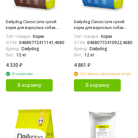
Dailydog Classic Line сухой
Dailydog Classic Line сухой
корм для взрослых собак
корм для взрослых собак
средних и крупных пород, с
средних и крупных пород, с
Тип товара:
Корм
Тип товара:
Корм
индейкой, говядиной и
индейкой и рыбой - 12 кг
GTIN:
04680772411141;4680772411141
GTIN:
04680772410922;468077
рыбой - 12 кг
Бренд:
Dailydog
Бренд:
Dailydog
Вес:
12 кг
Вес:
12 кг
4 330
₽
4 861
₽
В наличии
Осталось несколько штук
В корзину
В корзину