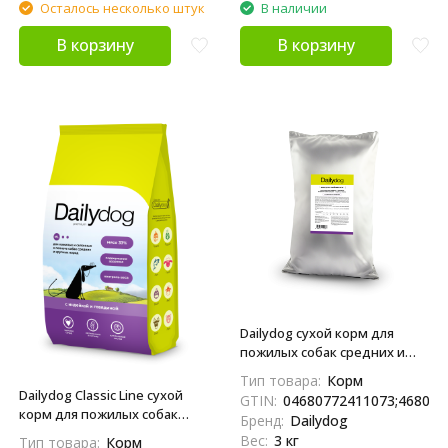
Осталось несколько штук
В наличии
В корзину
В корзину
Dailydog сухой корм для
пожилых собак средних и
крупных пород и собак,
Тип товара:
Корм
склонных к полноте, с
Dailydog Classic Line сухой
GTIN:
04680772411073;468077
индейкой и говядиной - 3 кг
корм для пожилых собак
Бренд:
Dailydog
средних и крупных пород и
Вес:
3 кг
Тип товара:
Корм