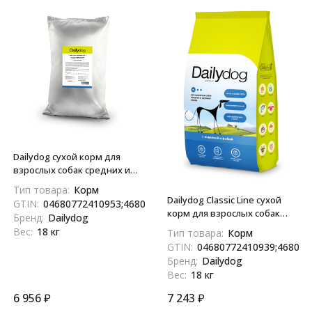
Dailydog сухой корм для
взрослых собак средних и
крупных пород, с индейкой и
Тип товара:
Корм
рыбой - 18 кг
Dailydog Classic Line сухой
GTIN:
04680772410953;4680772410953
корм для взрослых собак
Бренд:
Dailydog
средних и крупных пород с
Вес:
18 кг
Тип товара:
Корм
индейкой и рыбой - 18 кг
GTIN:
04680772410939;468077
Бренд:
Dailydog
Вес:
18 кг
6 956
₽
7 243
₽