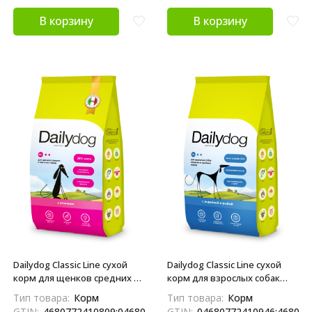
В корзину
В корзину
Dailydog Classic Line сухой
Dailydog Classic Line сухой
корм для щенков средних и
корм для взрослых собак
крупных пород, с ягненком -
средних и крупных пород с
Тип товара:
Корм
Тип товара:
Корм
1,5 кг
индейкой и рыбой - 3 кг
GTIN:
4680772410809;04680772410809
GTIN:
04680772410946;468077