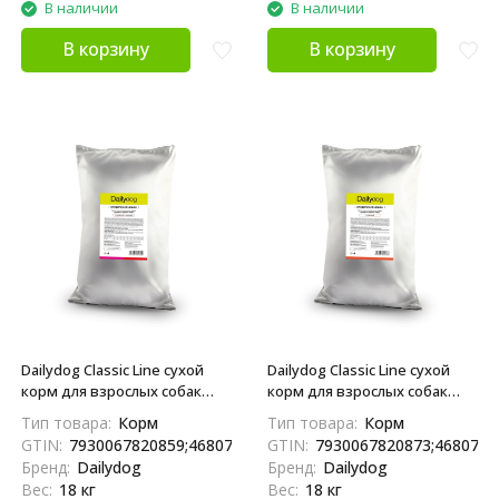
В наличии
В наличии
В корзину
В корзину
Dailydog Classic Line сухой
Dailydog Classic Line сухой
корм для взрослых собак
корм для взрослых собак
средних и крупных пород, с
средних и крупных пород, с
Тип товара:
Корм
Тип товара:
Корм
говядиной и ягненком - 18 кг
индейкой - 18 кг
GTIN:
7930067820859;4680772410656;04680772410656
GTIN:
7930067820873;4680772
Бренд:
Dailydog
Бренд:
Dailydog
Вес:
18 кг
Вес:
18 кг