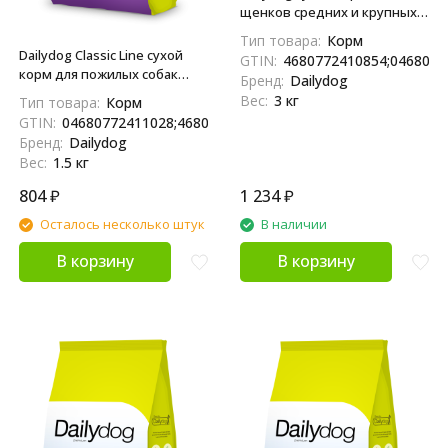
щенков средних и крупных
пород, с ягненком - 3 кг
Тип товара:
Корм
Dailydog Classic Line сухой
GTIN:
4680772410854;0468077
корм для пожилых собак
Бренд:
Dailydog
средних и крупных пород и
Вес:
3 кг
Тип товара:
Корм
собак, склонных к полноте, с
GTIN:
04680772411028;4680772411028
индейкой и говядиной - 1,5
Бренд:
Dailydog
кг
Вес:
1.5 кг
804
₽
1 234
₽
Осталось несколько штук
В наличии
В корзину
В корзину