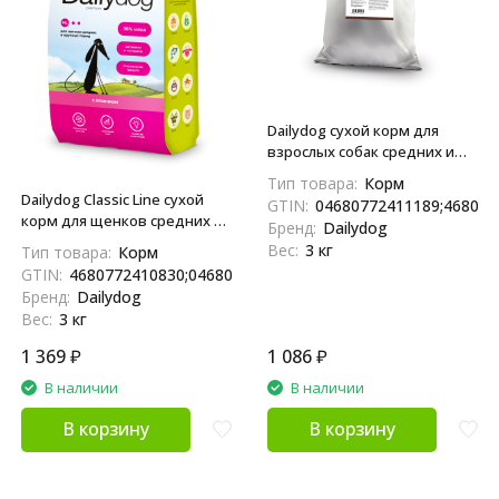
Dailydog сухой корм для
взрослых собак средних и
крупных пород, с индейкой,
Тип товара:
Корм
говядиной и рыбой - 3 кг
Dailydog Classic Line сухой
GTIN:
04680772411189;468077
корм для щенков средних и
Бренд:
Dailydog
крупных пород, с ягненком -
Вес:
3 кг
Тип товара:
Корм
3 кг
GTIN:
4680772410830;04680772410830
Бренд:
Dailydog
Вес:
3 кг
1 369
₽
1 086
₽
В наличии
В наличии
В корзину
В корзину