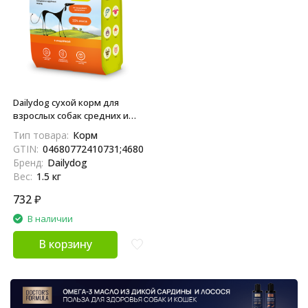
Dailydog сухой корм для
взрослых собак средних и
крупных пород, с индейкой -
Тип товара:
Корм
1,5 кг
GTIN:
04680772410731;4680772410731
Бренд:
Dailydog
Вес:
1.5 кг
732
₽
В наличии
В корзину