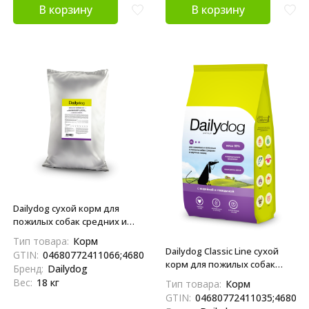
В корзину
В корзину
Dailydog сухой корм для
пожилых собак средних и
крупных пород и собак,
Тип товара:
Корм
склонных к полноте, с
Dailydog Classic Line сухой
GTIN:
04680772411066;4680772411066
индейкой и говядиной - 18 кг
корм для пожилых собак
Бренд:
Dailydog
средних и крупных пород и
Вес:
18 кг
Тип товара:
Корм
собак, склонных к полноте, с
GTIN:
04680772411035;468077
индейкой и говядиной - 12 кг