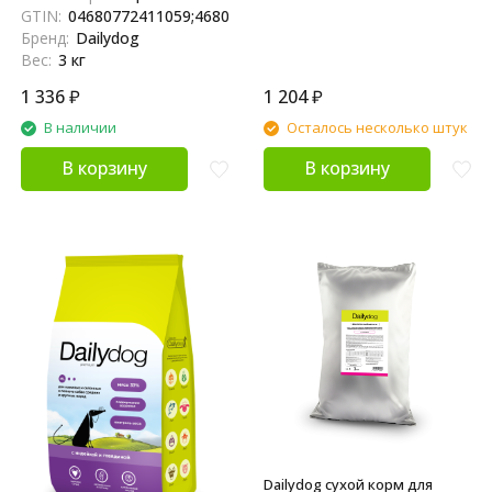
собак, склонных к полноте, с
GTIN:
04680772411059;4680772411059
индейкой и говядиной - 3 кг
Бренд:
Dailydog
Вес:
3 кг
1 336
₽
1 204
₽
В наличии
Осталось несколько штук
В корзину
В корзину
Dailydog сухой корм для