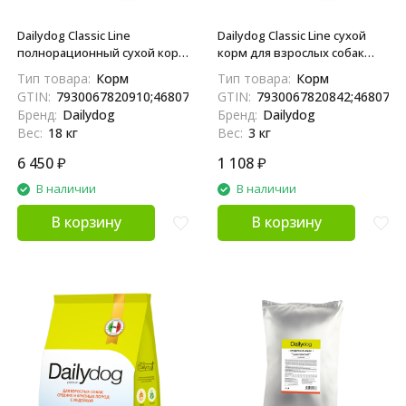
Dailydog Classic Line сухой
Dailydog Classic Line
корм для взрослых собак
полнорационный сухой корм
средних и крупных пород, с
для взрослых собак средних
Тип товара:
Корм
Тип товара:
Корм
говядиной и ягненком - 3 кг
и крупных пород, с индейкой
GTIN:
7930067820842;4680772
GTIN:
7930067820910;4680772410717;04680772410717
- 18 кг
Бренд:
Dailydog
Бренд:
Dailydog
Вес:
3 кг
Вес:
18 кг
6 450
₽
1 108
₽
В наличии
В наличии
В корзину
В корзину