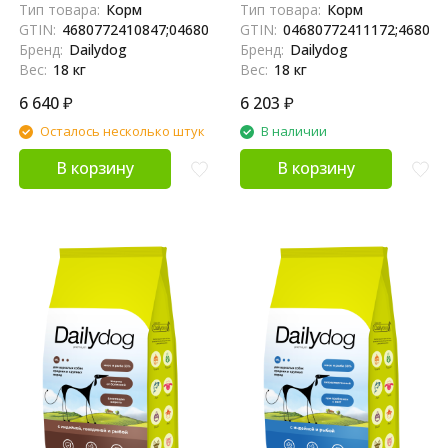
пород, с ягненком - 18 кг
крупных пород, с индейкой,
Тип товара:
Корм
Тип товара:
Корм
говядиной и рыбой - 18 кг
GTIN:
4680772410847;04680772410847
GTIN:
04680772411172;468077
Бренд:
Dailydog
Бренд:
Dailydog
Вес:
18 кг
Вес:
18 кг
6 640
₽
6 203
₽
Осталось несколько штук
В наличии
В корзину
В корзину