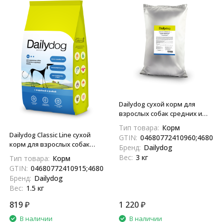
Dailydog сухой корм для
взрослых собак средних и
крупных пород, с индейкой и
Тип товара:
Корм
рыбой - 3 кг
Dailydog Classic Line сухой
GTIN:
04680772410960;468077
корм для взрослых собак
Бренд:
Dailydog
средних и крупных пород, с
Вес:
3 кг
Тип товара:
Корм
индейкой и рыбой - 1,5 кг
GTIN:
04680772410915;4680772410915
Бренд:
Dailydog
Вес:
1.5 кг
819
₽
1 220
₽
В наличии
В наличии