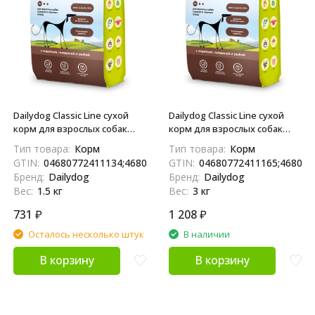
Dailydog Classic Line сухой
Dailydog Classic Line сухой
корм для взрослых собак
корм для взрослых собак
средних и крупных пород, с
средних и крупных пород, с
Тип товара:
Корм
Тип товара:
Корм
индейкой, говядиной и
индейкой, говядиной и
GTIN:
04680772411134;4680772411134
GTIN:
04680772411165;468077
рыбой - 1,5 кг
рыбой - 3 кг
Бренд:
Dailydog
Бренд:
Dailydog
Вес:
1.5 кг
Вес:
3 кг
731
₽
1 208
₽
Осталось несколько штук
В наличии
В корзину
В корзину