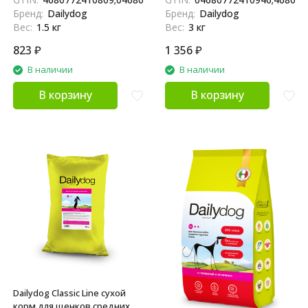
Бренд:
Dailydog
Бренд:
Dailydog
Вес:
1.5 кг
Вес:
3 кг
823
₽
1 356
₽
В наличии
В наличии
В корзину
В корзину
Dailydog Classic Line сухой
корм для щенков средних и