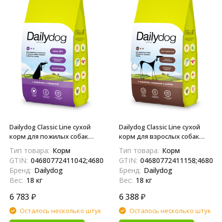
Dailydog Classic Line сухой
Dailydog Classic Line сухой
корм для пожилых собак
корм для взрослых собак
средних и крупных пород и
средних и крупных пород, с
Тип товара:
Корм
Тип товара:
Корм
собак, склонных к полноте, с
индейкой, говядиной и
GTIN:
04680772411042;4680772411042
GTIN:
04680772411158;468077
индейкой и говядиной - 18 кг
рыбой - 18 кг
Бренд:
Dailydog
Бренд:
Dailydog
Вес:
18 кг
Вес:
18 кг
6 783
₽
6 388
₽
Осталось несколько штук
Осталось несколько штук