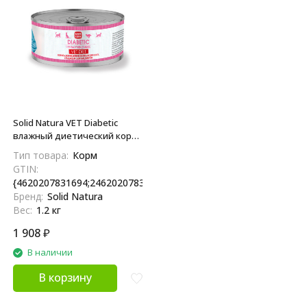
Solid Natura VET Diabetic
влажный диетический корм
для взрослых кошек, с
Тип товара:
Корм
курицей - 100 г х 12 шт
GTIN:
{4620207831694;24620207831698;4620207839959}
Бренд:
Solid Natura
Вес:
1.2 кг
1 908
₽
В наличии
В корзину