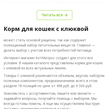
вариант покупали
больше зашла. Будем
первый раз,смущала
покупать)
Читать все
клюква ,но все на ура
,стул норм, аллергии
не обнаружено !
Корм для кошек с клюквой
перемешиваем с сухим
этого же бренда …
может стать основой рациона, так как содержит
рекомендую
полноценный набор питательных веществ. Главное —
делать выбор с учетом всех потребностей питомца.
Интернет-магазин КотМатрос создает для этого все
условия. В нашем каталоге представлены корма для кошек
с клюквой из всех актуальных линеек.
Товары С клюквой различаются объемом, вкусом, набором
полезных компонентов, предназначением: всего в этом
разделе 18 позиций по цене от 498 руб. до 9 500 руб.
Знакомьтесь с ассортиментом, пишите или звоните —
задавайте вопросы, получайте помощь с выбором. Мы
всегда готовы помочь. А еще мы осуществляем быструю
доставку, принимаем наличные и карты.