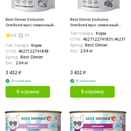
Best Dinner Exclusive
Best Dinner Exclusive
Sterilised мусс сливочный
Sterilised мусс сливочный
индейка с клюквой паучи
ягненок с клюквой паучи для
Тип товара:
Корм
2.0
(1)
для стерилизованных кошек
стерилизованных кошек - 85
GTIN:
4627122741831;4627122
- 85 г х 24 шт
г х 24 шт
Бренд:
Best Dinner
Тип товара:
Корм
Вес:
2.04 кг
GTIN:
4627122741848
Бренд:
Best Dinner
Вес:
2.04 кг
3 432
₽
3 432
₽
В наличии
В наличии
В корзину
В корзину