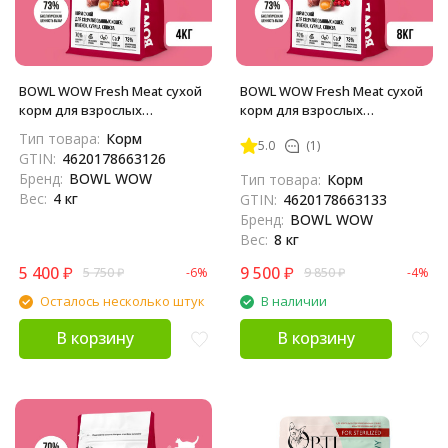
BOWL WOW Fresh Meat сухой
BOWL WOW Fresh Meat сухой
корм для взрослых
корм для взрослых
стерилизованных кошек с
стерилизованных кошек с
Тип товара:
Корм
5.0
(1)
ягненком, курицей и
ягненком, курицей и
GTIN:
4620178663126
клюквой - 4 кг
клюквой - 8 кг
Бренд:
BOWL WOW
Тип товара:
Корм
Вес:
4 кг
GTIN:
4620178663133
Бренд:
BOWL WOW
Вес:
8 кг
5 400
₽
9 500
₽
5 750
₽
-6%
9 850
₽
-4%
Осталось несколько штук
В наличии
В корзину
В корзину