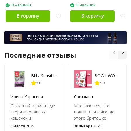
В наличии
В наличии
В корзину
В корзину
Последние отзывы
Blitz Sensitive Sterilised Cats влажный корм для стерилизованных кошек, с индейкой и клюквой, в паучах - 85 г x 24 шт
BOWL WOW Fresh Meat сухой корм для взрослых стерилизованных кошек с ягненком, курицей и клюквой - 400 г
5.0
5.0
Ирина Карасени
Светлана
Отличный вариант для
Мне кажется, это
стерилизованных
новый в линейке, до
кошечек и
этого бриташке
кастрированных
стерильной брала
5 марта 2025
30 января 2025
котов,именно такой
свеклу, клюква ей