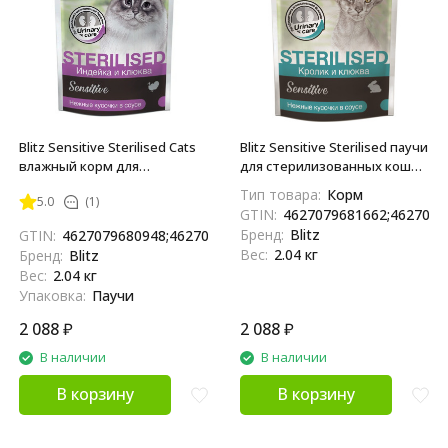
Blitz Sensitive Sterilised Cats
Blitz Sensitive Sterilised паучи
влажный корм для
для стерилизованных кошек
стерилизованных кошек, с
с чувствительным
Тип товара:
Корм
5.0
(1)
индейкой и клюквой, в
пищеварением, с кроликом
GTIN:
4627079681662;4627079
паучах - 85 г x 24 шт
и клюквой - 85 г х 24 шт
Бренд:
Blitz
GTIN:
4627079680948;4627079680955
Вес:
2.04 кг
Бренд:
Blitz
Вес:
2.04 кг
Упаковка:
Паучи
2 088
₽
2 088
₽
В наличии
В наличии
В корзину
В корзину