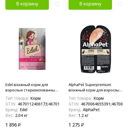
В корзину
В корзину
Edel влажный корм для
AlphaPet Superpremium
взрослых стерилизованных
влажный корм для взрослых
кошек с птицей и клюквой,
кошек с цыпленком и
Тип товара:
Корм
Тип товара:
Корм
кусочки в соусе, в паучах - 85
клюквой в соусе, в
GTIN:
4670112406173;4670112405350
GTIN:
4670064655391;4670064
г х 24 шт
ламистерах - 80 г х 15 шт
Бренд:
Edel
Бренд:
AlphaPet
Вес:
2.04 кг
Вес:
1.2 кг
1 896
₽
1 275
₽