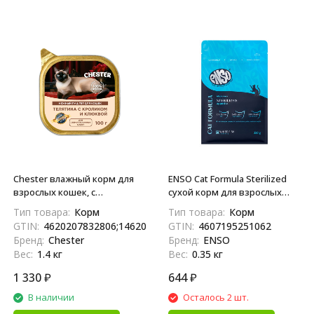
Chester влажный корм для
ENSO Cat Formula Sterilized
взрослых кошек, с
сухой корм для взрослых
телятиной, кроликом и
стерилизованных кошек со
Тип товара:
Корм
Тип товара:
Корм
клюквой, паштет, в
свежей белой рыбой и
GTIN:
4620207832806;14620207832803
GTIN:
4607195251062
ламистерах - 100 г х 14 шт
добавлением клюквы - 350 г
Бренд:
Chester
Бренд:
ENSO
Вес:
1.4 кг
Вес:
0.35 кг
1 330
₽
644
₽
В наличии
Осталось 2 шт.