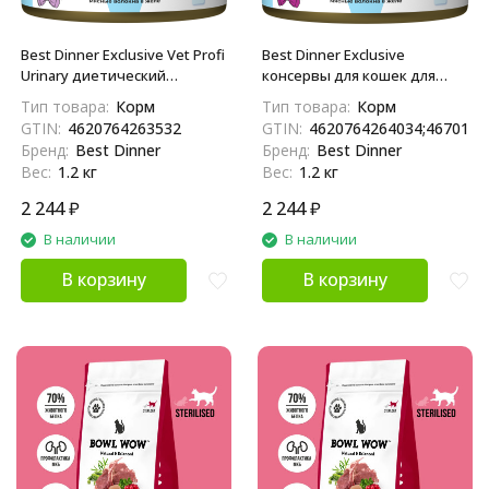
Best Dinner Exclusive Vet Profi
Best Dinner Exclusive
Urinary диетический
консервы для кошек для
влажный корм для взрослых
профилактики МКБ с
Тип товара:
Корм
Тип товара:
Корм
кошек для профилатки
цыпленком, телятиной и
GTIN:
4620764263532
GTIN:
4620764264034;4670112
мочекаменной болезни, с
клюквой - 100 г х 12 шт
Бренд:
Best Dinner
Бренд:
Best Dinner
уткой и клюквой, в
Вес:
1.2 кг
Вес:
1.2 кг
консервах - 100 г х 12 шт
2 244
₽
2 244
₽
В наличии
В наличии
В корзину
В корзину