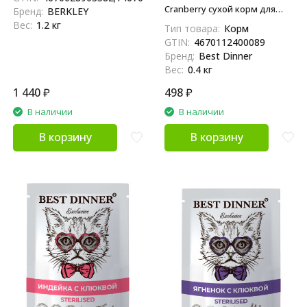
Cranberry сухой корм для
Бренд:
BERKLEY
взрослых кошек для ухода за
Вес:
1.2 кг
Тип товара:
Корм
кожей и шерстью с уткой и
GTIN:
4670112400089
клюквой - 400 г
Бренд:
Best Dinner
Вес:
0.4 кг
1 440
₽
498
₽
В наличии
В наличии
В корзину
В корзину