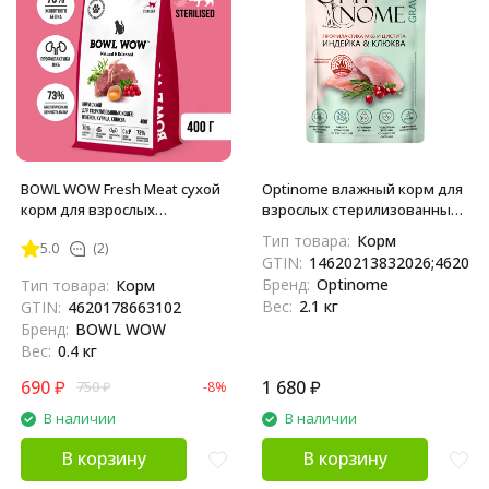
BOWL WOW Fresh Meat сухой
Optinome влажный корм для
корм для взрослых
взрослых стерилизованных
стерилизованных кошек с
кошек для профилактики
Тип товара:
Корм
5.0
(2)
ягненком, курицей и
МКБ и цистита с индейкой и
GTIN:
14620213832026;462021
клюквой - 400 г
клюквой в соусе, в паучах -
Бренд:
Optinome
Тип товара:
Корм
75 г х 28 шт
Вес:
2.1 кг
GTIN:
4620178663102
Бренд:
BOWL WOW
Вес:
0.4 кг
690
₽
1 680
₽
750
₽
-8%
В наличии
В наличии
В корзину
В корзину