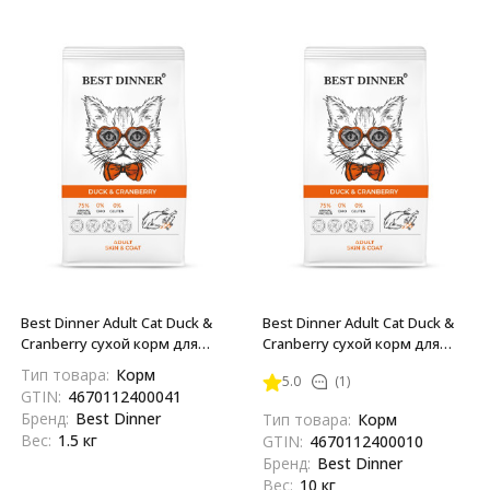
Best Dinner Adult Cat Duck &
Best Dinner Adult Cat Duck &
Cranberry сухой корм для
Cranberry сухой корм для
взрослых кошек для ухода за
взрослых кошек для ухода за
Тип товара:
Корм
5.0
(1)
кожей и шерстью с уткой и
кожей и шерстью с уткой и
GTIN:
4670112400041
клюквой - 1,5 кг
клюквой - 10 кг
Бренд:
Best Dinner
Тип товара:
Корм
Вес:
1.5 кг
GTIN:
4670112400010
Бренд:
Best Dinner
Вес:
10 кг