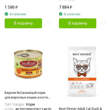
1 586
₽
7 884
₽
В наличии
В наличии
В корзину
В корзину
Беркли №2 влажный корм
для взрослых кошек и котят,
кролик с клюквой - 200 г x 6
Тип товара:
Корм
шт
Best Dinner Adult Cat Duck &
GTIN:
4670028903582;14670028903589