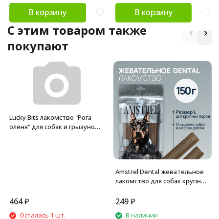
В корзину
В корзину
C этим товаром также
покупают
Lucky Bits лакомство "Рога
оленя" для собак и грызунов -
70 г (+/-20г)
Amstrel Dental жевательное
лакомство для собак крупных
пород, размер L - 150 г
464
₽
249
₽
Осталась 1 шт.
В наличии