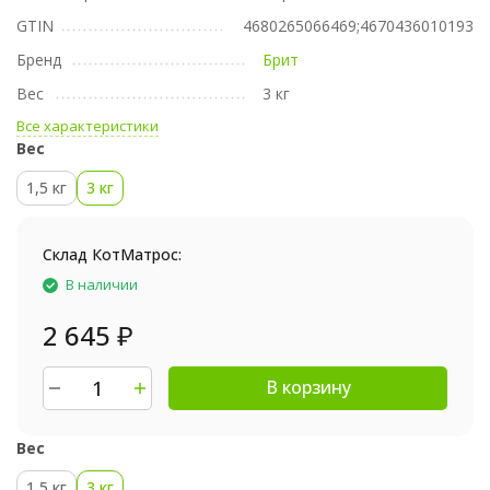
GTIN
4680265066469;4670436010193
Бренд
Брит
Вес
3 кг
Все характеристики
Вес
1,5 кг
3 кг
Склад КотМатрос:
В наличии
2 645
₽
В корзину
Вес
1,5 кг
3 кг