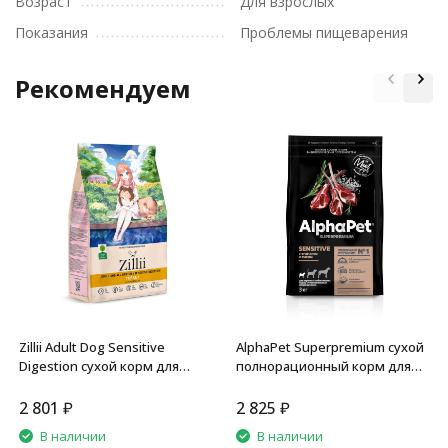
Возраст
Для взрослых
Показания
Проблемы пищеварения
Рекомендуем
Zillii Adult Dog Sensitive
AlphaPet Superpremium сухой
Digestion сухой корм для
полнорационный корм для
взрослых собак с
взрослых собак мелких
чувствительным
пород с чувствительным
2 801
₽
2 825
₽
пищеварением с индейкой -
пищеварением с ягненком и
В наличии
В наличии
3 кг
рисом - 3 кг