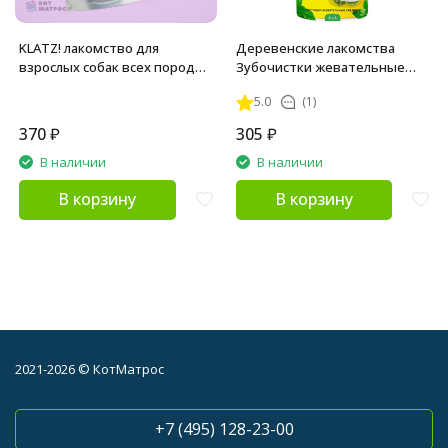
KLATZ! лакомство для
Деревенские лакомства
взрослых собак всех пород
Зубочистки жевательные
"Кусочки кожи трески" 1х1 см
косточки средние для собак 2
5.0
(1)
- 100 г
шт
370
₽
305
₽
В наличии
В наличии
В корзину
В корзину
2021-2026 © КотМатрос
+7 (495) 128-23-00