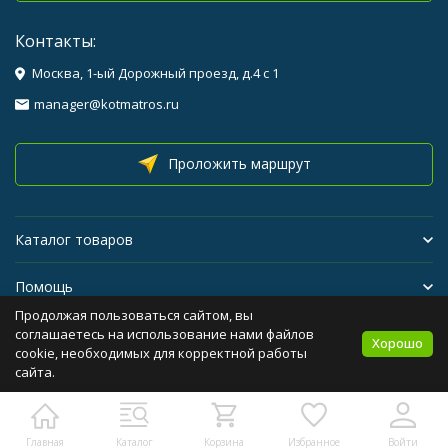
Контакты:
Москва, 1-ый Дорожный проезд, д.4 с 1
manager@kotmatros.ru
Проложить маршрут
Каталог товаров
Помощь
Продолжая пользоваться сайтом, вы
Бренды
соглашаетесь на использование нами файлов
Хорошо
cookie, необходимых для корректной работы
сайта.
Политика персональных данных
Карта сайта
Главная
Каталог
Корзина
Избранное
Войти