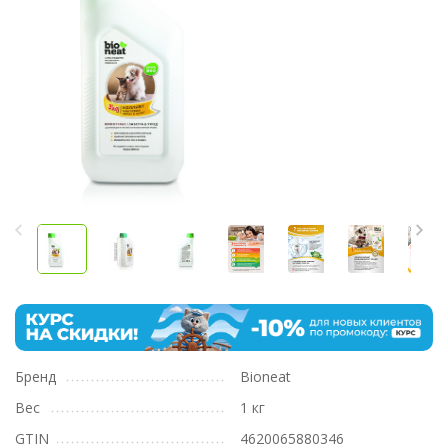
Бренд
Bioneat
Вес
1 кг
GTIN
4620065880346