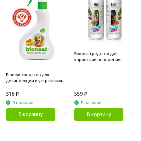
Bioneat средство для
коррекции поведения
животных "Антишкода.
Сладкая" - 400 мл
Bioneat средство для
дезинфекции и устранения
запахов "Собаки. Забота и
уход" - 500 мл
316
₽
559
₽
В наличии
В наличии
В корзину
В корзину