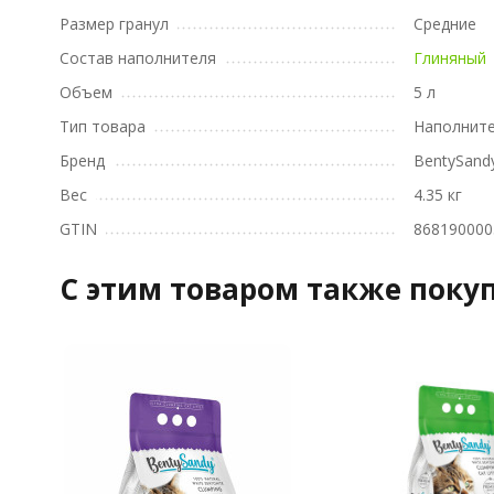
Размер гранул
Средние
Состав наполнителя
Глиняный
Объем
5 л
Тип товара
Наполнит
Бренд
BentySand
Вес
4.35 кг
GTIN
868190000
C этим товаром также поку