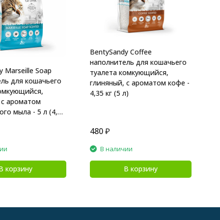
B
н
т
г
м
BentySandy Coffee
к
наполнитель для кошачьего
 Marseille Soap
туалета комкующийся,
ль для кошачьего
глиняный, с ароматом кофе -
омкующийся,
4,35 кг (5 л)
 с ароматом
го мыла - 5 л (4,35
480
₽
8
чии
В наличии
В корзину
В корзину