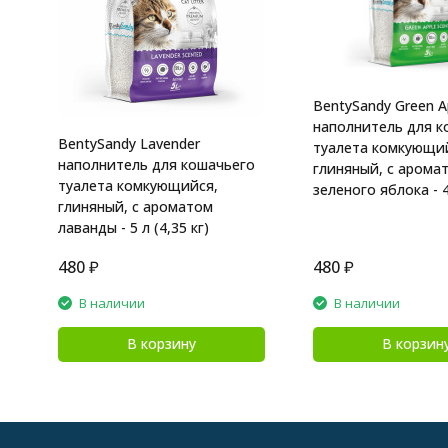
BentySandy Green A
наполнитель для к
BentySandy Lavender
туалета комкующи
наполнитель для кошачьего
глиняный, с арома
туалета комкующийся,
зеленого яблока - 4
глиняный, с ароматом
л)
лаванды - 5 л (4,35 кг)
480
₽
480
₽
В наличии
В наличии
В корзину
В корзин