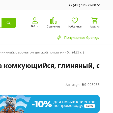
+7 (495) 128-23-00
Войти
Сравнение
Избранное
Корзина
Популярные бренды
яный, с ароматом детской присыпки - 5 л (4,35 кг)
а комкующийся, глиняный, с
Артикул:
BS-005085