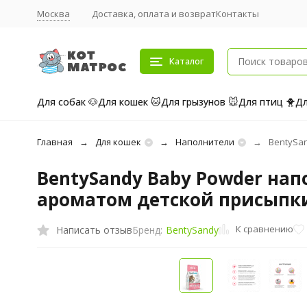
Москва
Доставка, оплата и возврат
Контакты
Каталог
Для собак 🐶
Для кошек 🐱
Для грызунов 🐭
Для птиц 🐥
Дл
Главная
Для кошек
Наполнители
BentySan
BentySandy Baby Powder на
ароматом детской присыпки -
К сравнению
Написать отзыв
Бренд:
BentySandy