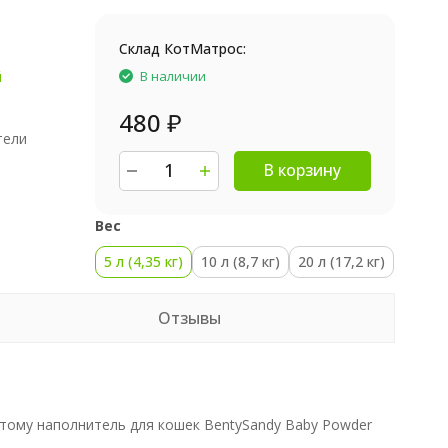
Склад КотМатрос:
й
В наличии
480
₽
тели
В корзину
Вес
5 л (4,35 кг)
10 л (8,7 кг)
20 л (17,2 кг)
Отзывы
тому наполнитель для кошек BentySandy Baby Powder