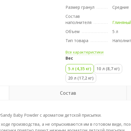
Размер гранул
Средние
Состав
наполнителя
Глиняны
Объем
5 л
Тип товара
Наполни
Все характеристики
Вес
5 л (4,35 кг)
10 л (8,7 кг)
20 л (17,2 кг)
Состав
Sandy Baby Powder с ароматом детской присыпки.
ходе производства, а не опрыскиваются им в готовом виде, поэ
 комочки приятно пахнут нежным ароматом детской присыпки.