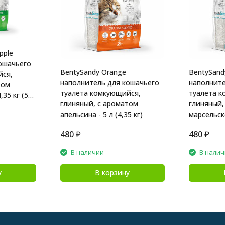
pple
ошачьего
BentySandy Orange
BentySandy
йся,
наполнитель для кошачьего
наполните
том
туалета комкующийся,
туалета к
,35 кг (5
глиняный, с ароматом
глиняный,
апельсина - 5 л (4,35 кг)
марсельско
кг)
480
₽
480
₽
В наличии
В нали
у
В корзину