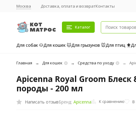
Москва
Доставка, оплата и возврат
Контакты
Каталог
Для собак 🐶
Для кошек 🐱
Для грызунов 🐭
Для птиц 🐥
Дл
Главная
Для кошек
Средства по уходу
Api
Apicenna Royal Groom Блес
породы - 200 мл
К сравнению
Написать отзыв
В
Бренд:
Apicenna