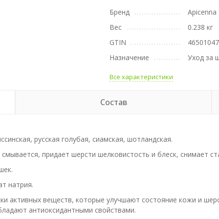
Бренд
Apicenna
Вес
0.238 кг
GTIN
4650104
Назначение
Уход за 
Все характеристики
Состав
синская, русская голубая, сиамская, шотландская.
 смывается, придает шерсти шелковистость и блеск, снимает ст
шек.
ат натрия.
ки активных веществ, которые улучшают состояние кожи и шерс
бладают антиоксидантными свойствами.