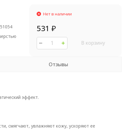
Нет в наличии
531
₽
751054
шерстью
В корзину
Отзывы
атический эффект.
ти, смягчают, увлажняют кожу, ускоряют ее