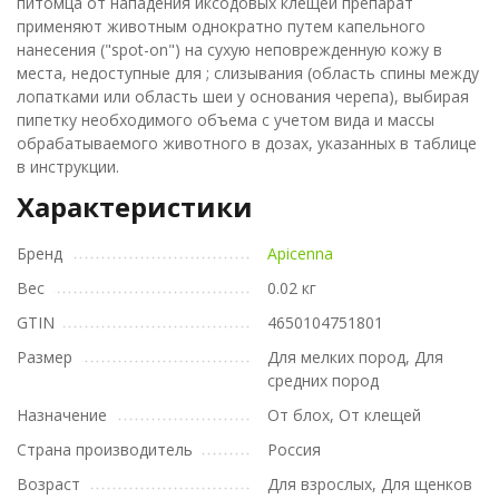
питомца от нападения иксодовых клещей препарат
применяют животным однократно путем капельного
нанесения ("spot-on") на сухую неповрежденную кожу в
места, недоступные для ; слизывания (область спины между
лопатками или область шеи у основания черепа), выбирая
пипетку необходимого объема с учетом вида и массы
обрабатываемого животного в дозах, указанных в таблице
в инструкции.
Характеристики
Бренд
Apicenna
Вес
0.02 кг
GTIN
4650104751801
Размер
Для мелких пород, Для
средних пород
Назначение
От блох, От клещей
Страна производитель
Россия
Возраст
Для взрослых, Для щенков