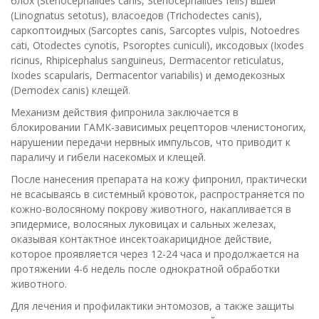
блох (Stenocephalides canis, Stenocephalides felis) вшей
(Linognatus setotus), власоедов (Trichodectes canis),
саркоптоидных (Sarcoptes canis, Sarcoptes vulpis, Notoedres
cati, Otodectes cynotis, Psoroptes cuniculi), иксодовых (Ixodes
ricinus, Rhipicephalus sanguineus, Dermacentor reticulatus,
Ixodes scapularis, Dermacentor variabilis) и демодекозных
(Demodex canis) клещей.
Механизм действия фипронила заключается в
блокировании ГАМК-зависимых рецепторов членистоногих,
нарушении передачи нервных импульсов, что приводит к
параличу и гибели насекомых и клещей.
После нанесения препарата на кожу фипронил, практически
не всасываясь в системный кровоток, распространяется по
кожно-волосяному покрову животного, накапливается в
эпидермисе, волосяных луковицах и сальных железах,
оказывая контактное инсектоакарицидное действие,
которое проявляется через 12-24 часа и продолжается на
протяжении 4-6 недель после однократной обработки
животного.
Для лечения и профилактики энтомозов, а также защиты