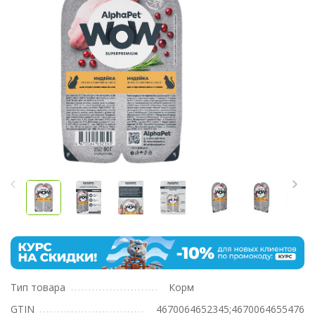
Тип товара
Корм
GTIN
4670064652345;4670064655476