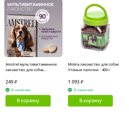
Amstrel мультивитаминное
Molina лакомство для собак
лакомство для собак
Утиные палочки - 400 г
"Здоровье кожи и шерсти" с
кальцием и биотином - 90
249
₽
1 093
₽
таблеток
В наличии
В наличии
В корзину
В корзину