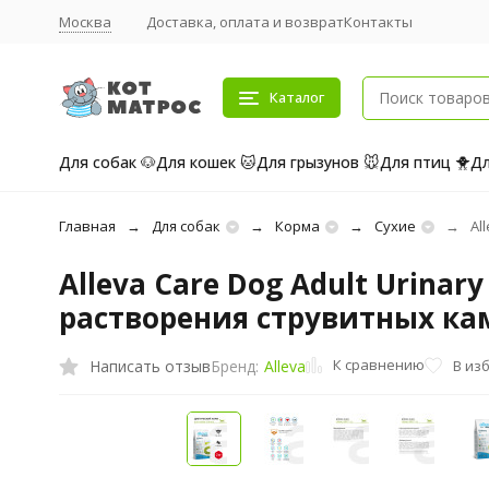
Москва
Доставка, оплата и возврат
Контакты
Каталог
Для собак 🐶
Для кошек 🐱
Для грызунов 🐭
Для птиц 🐥
Дл
Главная
Для собак
Корма
Сухие
Al
Alleva Care Dog Adult Urina
растворения струвитных кам
К сравнению
Написать отзыв
В из
Бренд:
Alleva