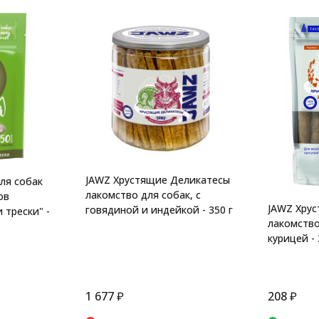
JAWZ Хрустящие Деликатесы
ля собак
лакомство для собак, с
ов
JAWZ Хру
говядиной и индейкой - 350 г
 трески" -
лакомство
курицей - 
1 677
₽
208
₽