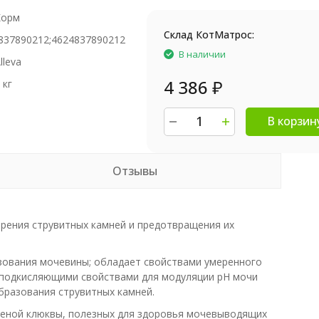
Корм
Склад КотМатрос:
837890212;4624837890212
В наличии
lleva
4 386
₽
 кг
В корзин
Отзывы
ворения струвитных камней и предотвращения их
разования мочевины; обладает свойствами умеренного
 подкисляющими свойствами для модуляции pH мочи
бразования струвитных камней.
шеной клюквы, полезных для здоровья мочевыводящих