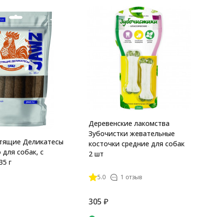
O
с
д
5
Деревенские лакомства
Зубочистки жевательные
стящие Деликатесы
косточки средние для собак
 для собак, с
2 шт
35 г
5.0
1 отзыв
305
₽
3