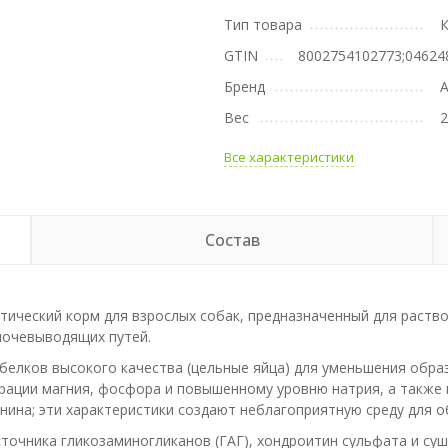
Тип товара
GTIN
8002754102773;04624
Бренд
A
Вес
2
Все характеристики
Состав
иетический корм для взрослых собак, предназначенный для раст
мочевыводящих путей.
во белков высокого качества (цельные яйца) для уменьшения об
рации магния, фосфора и повышенному уровню натрия, а также
ина; эти характеристики создают неблагоприятную среду для о
точника гликозаминогликанов (ГАГ), хондроитин сульфата и су