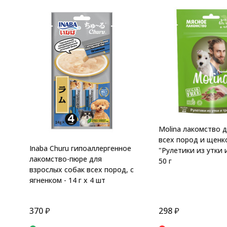
Molina лакомство д
всех пород и щенк
Inaba Churu гипоаллергенное
"Рулетики из утки и
лакомство-пюре для
50 г
взрослых собак всех пород, с
ягненком - 14 г х 4 шт
370
₽
298
₽