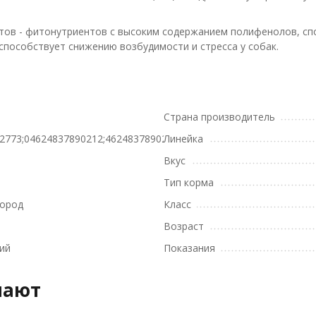
ов - фитонутриентов с высоким содержанием полифенолов, спо
способствует снижению возбудимости и стресса у собак.
Страна производитель
2773;04624837890212;4624837890212
Линейка
Вкус
Тип корма
пород
Класс
Возраст
ий
Показания
пают