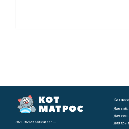
Катало
Для соба
Для кош
2021-2026 © КотМатрос —
Для гры