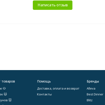
Написать отзыв
г товаров
Помощь
Бренды
к 🐶
Доставка, оплата и возврат
Alleva
ек 🐱
Контакты
Best Dinner
зунов 🐭
Blitz