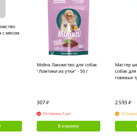
комство
а с мясом
Molina Лакомство для собак
Мастер ш
"Ломтики из утки" - 50 г
собак для
говяжья тр
307
₽
2 593
₽
Осталась 1 шт.
Осталос
у
В корзину