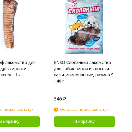
A
л
"
к
в
еф лакомство для
ENSO Слопаньки лакомство
 дрессировки
для собак чипсы из лосося
ахея - 1 кг
кальцинированные, размер S
- 40 г
346
₽
2
ь несколько штук
Осталось несколько штук
В корзину
В корзину