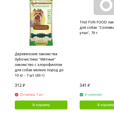
Triol FUN FOOD ла
для собак "Соломк
утки", 70 г
Деревенские лакомства
Зубочистики "Мятные"
лакомство с хлорофиллом
для собак мелких пород до
10 кг - 7 шт (60 г)
312
₽
341
₽
Осталась 1 шт.
В наличии
В корзину
В корзин