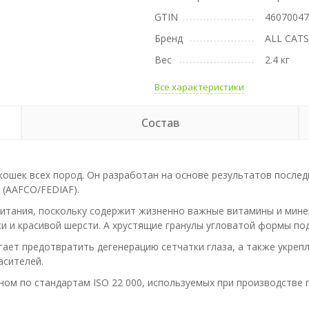
GTIN
4607004
Бренд
ALL CAT
Вес
2.4 кг
Все характеристики
Состав
ошек всех пород. Он разработан на основе результатов послед
 (AAFCO/FEDIAF).
питания, поскольку содержит жизненно важные витамины и мине
и и красивой шерсти. А хрустящие гранулы угловатой формы под
ает предотвратить дегенерацию сетчатки глаза, а также укреп
асителей.
ом по стандартам ISO 22 000, используемых при производстве 