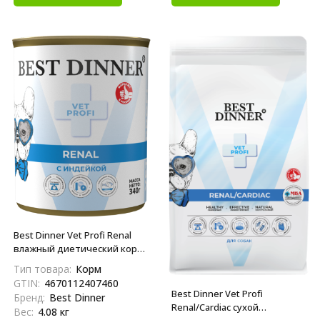
Best Dinner Vet Profi Renal
влажный диетический корм
для взрослых собак при
Тип товара:
Корм
заболеваниях почек, с
GTIN:
4670112407460
индейкой, в консервах - 340 г
Best Dinner Vet Profi
Бренд:
Best Dinner
х 12 шт
Renal/Cardiac сухой
Вес:
4.08 кг