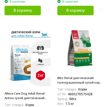
В наличии
В наличии
В корзину
В корзину
Blitz Renal диетический
полнорационный сухой корм
для взрослых собак при
Тип товара:
Корм
хронической почечной
Alleva Care Dog Adult Renal-
GTIN:
4660270573428
недостаточности - 1,5 кг
Antiox сухой диетический
Бренд:
Blitz
корм для взрослых собак для
Вес:
1.5 кг
Тип товара:
Корм
поддержания функции