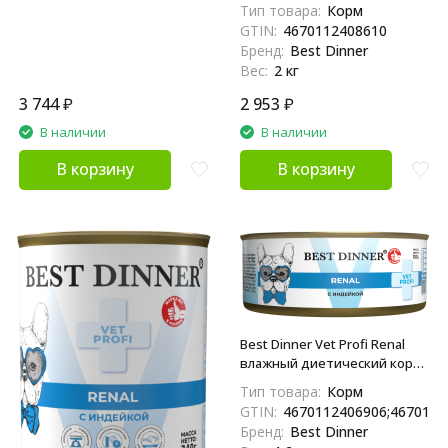
диетический корм для
Тип товара:
Корм
взрослых собак всех пород
GTIN:
4670112408610
при острой или хронической
Бренд:
Best Dinner
болезни почек и
Вес:
2 кг
заболеваниях сердца - 2 кг
3 744
₽
2 953
₽
В наличии
В наличии
В корзину
В корзину
Best Dinner Vet Profi Renal
влажный диетический корм
для взрослых собак при
Тип товара:
Корм
заболеваниях почек, с
GTIN:
4670112406906;4670112
индейкой, в консервах - 100 г
Бренд:
Best Dinner
х 12 шт