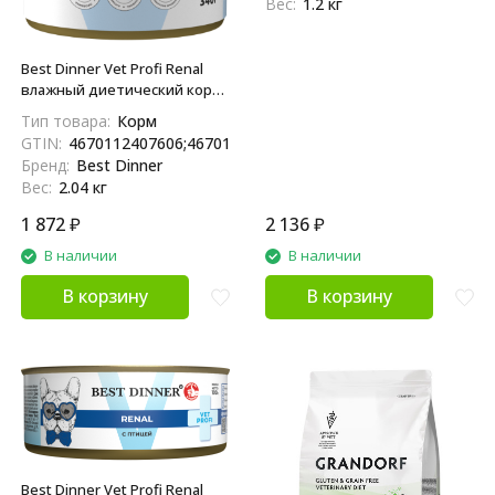
Вес:
1.2 кг
Best Dinner Vet Profi Renal
влажный диетический корм
для взрослых собак всех
Тип товара:
Корм
пород при заболеваниях
GTIN:
4670112407606;4670112407026
почек, с индейкой, в
Бренд:
Best Dinner
консервах - 340 г х 6 шт
Вес:
2.04 кг
1 872
₽
2 136
₽
В наличии
В наличии
В корзину
В корзину
Best Dinner Vet Profi Renal