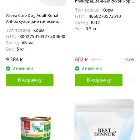
полнорационный сухой корм
для взрослых собак при
Тип товара:
Корм
хронической почечной
Alleva Care Dog Adult Renal
GTIN:
4660270573510
недостаточности - 500 г
Antiox сухой диетический
Бренд:
Blitz
корм для взрослых собак при
Вес:
0.5 кг
Тип товара:
Корм
почечной недостаточности
GTIN:
8002754103275;04640413380298
- 5 кг
Бренд:
Alleva
Вес:
5 кг
9 384
₽
602
₽
684
₽
-12%
В наличии
В наличии
В корзину
В корзину