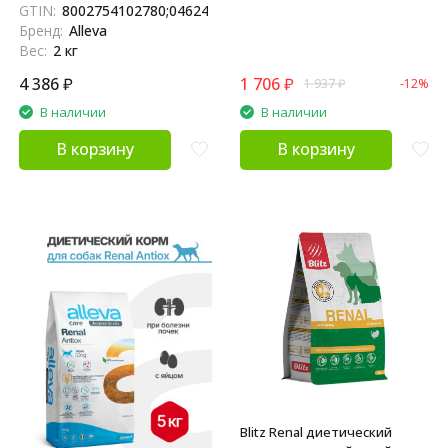
GTIN:
8002754102780;04624837890472;4624837890472
почек - 2 кг
Бренд:
Alleva
Вес:
2 кг
4 386
₽
1 706
₽
1 937
₽
-12%
В наличии
В наличии
В корзину
В корзину
Blitz Renal диетический