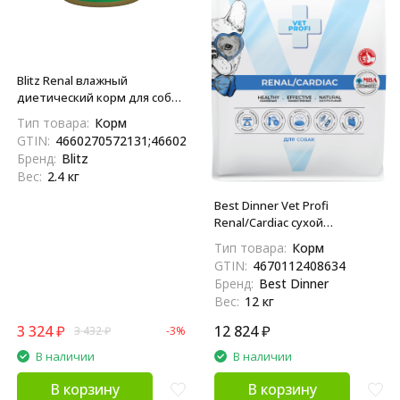
Blitz Renal влажный
диетический корм для собак
при хронической почечной
Тип товара:
Корм
недостаточности, в
GTIN:
4660270572131;4660270573336
консервах - 200 г х 12 шт
Бренд:
Blitz
Вес:
2.4 кг
Best Dinner Vet Profi
Renal/Cardiac сухой
диетический корм для
Тип товара:
Корм
взрослых собак всех пород
GTIN:
4670112408634
при острой или хронической
Бренд:
Best Dinner
болезни почек и
Вес:
12 кг
заболеваниях сердца - 12 кг
3 324
₽
12 824
₽
3 432
₽
-3%
В наличии
В наличии
В корзину
В корзину