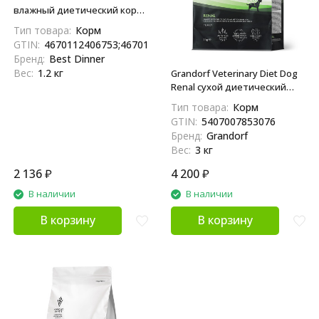
влажный диетический корм
для взрослых собак при
Тип товара:
Корм
заболеваниях почек, с
GTIN:
4670112406753;4670112407569
птицей, в консервах - 100 г х
Бренд:
Best Dinner
12 шт
Вес:
1.2 кг
Grandorf Veterinary Diet Dog
Renal сухой диетический
корм для собак при
Тип товара:
Корм
хронической болезни почек
GTIN:
5407007853076
- 3 кг
Бренд:
Grandorf
Вес:
3 кг
2 136
₽
4 200
₽
В наличии
В наличии
В корзину
В корзину