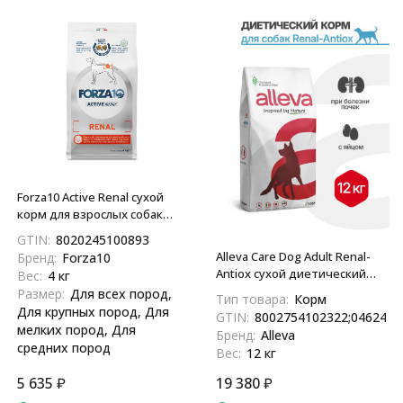
Forza10 Active Renal сухой
корм для взрослых собак
всех пород при острой и
GTIN:
8020245100893
хронической почечной
Alleva Care Dog Adult Renal-
Бренд:
Forza10
недостаточности,
Antiox сухой диетический
Вес:
4 кг
хронической сердечной
корм для взрослых собак при
Размер:
Для всех пород,
Тип товара:
Корм
недостаточности - 4 кг
почечной недостаточности
Для крупных пород, Для
GTIN:
8002754102322;0462483
- 12 кг
мелких пород, Для
Бренд:
Alleva
средних пород
Вес:
12 кг
5 635
₽
19 380
₽