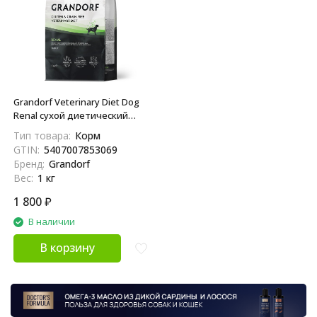
Grandorf Veterinary Diet Dog
Renal сухой диетический
корм для собак при
Тип товара:
Корм
хронической болезни почек
GTIN:
5407007853069
- 1 кг
Бренд:
Grandorf
Вес:
1 кг
1 800
₽
В наличии
В корзину