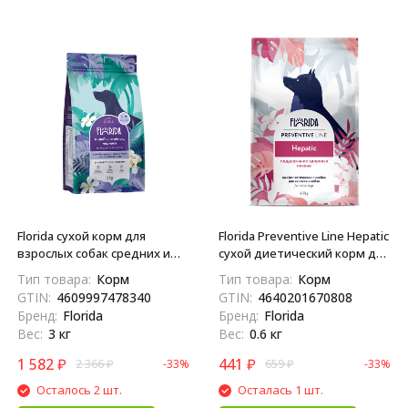
Florida сухой корм для
Florida Preventive Line Hepatic
взрослых собак средних и
сухой диетический корм для
крупных пород с индейкой,
взрослых собак при
Тип товара:
Корм
Тип товара:
Корм
ягненком и черникой - 3 кг
заболеваниях печени - 600 г
GTIN:
4609997478340
GTIN:
4640201670808
Бренд:
Florida
Бренд:
Florida
Вес:
3 кг
Вес:
0.6 кг
1 582
₽
441
₽
2 366
₽
-33%
659
₽
-33%
Осталось 2 шт.
Осталась 1 шт.