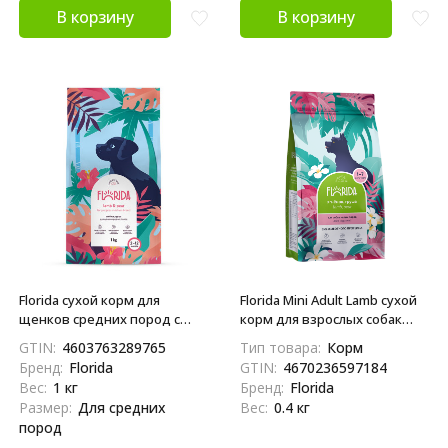
В корзину
В корзину
Florida сухой корм для
Florida Mini Adult Lamb сухой
щенков средних пород с
корм для взрослых собак
ягненком и грушей - 1 кг
малых пород с ягненком и
GTIN:
4603763289765
Тип товара:
Корм
грушей - 400 г
Бренд:
Florida
GTIN:
4670236597184
Вес:
1 кг
Бренд:
Florida
Размер:
Для средних
Вес:
0.4 кг
пород