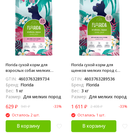
Florida сухой корм для
Florida сухой корм для
взрослых собак мелких
щенков мелких пород с
пород с ягненком и грушей -
ягненком и грушей - 3 кг
GTIN:
4603763289734
GTIN:
4603763289536
1 кг
Бренд:
Florida
Бренд:
Florida
Вес:
1 кг
Вес:
3 кг
Размер:
Для мелких пород
Размер:
Для мелких пород
629
₽
1 611
₽
941
₽
-33%
2 408
₽
-33%
Осталось 2 шт.
Осталась 1 шт.
В корзину
В корзину