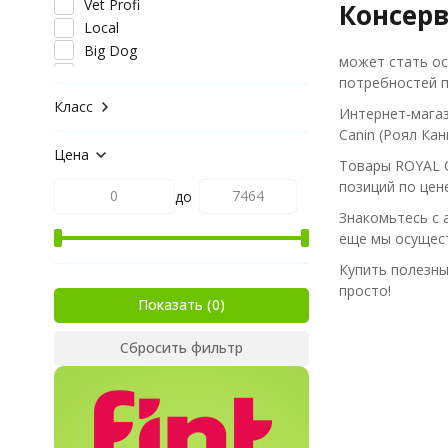
Vet Profi
Консерв
Local
Big Dog
может стать ос
Jolly Dog
потребностей п
Ferma
Класс
Интернет-магаз
Grain Free
Canin (Роял Кан
Смолли Дог
Цена
Большая миска
Товары ROYAL C
Vetline
позиций по цене
до
Премиум
Знакомьтесь с 
Expert Solution
еще мы осущест
Big Dog Premium Sensitive
Купить полезный
Вкусные потрошки
просто!
Показать
Сбросить фильтр