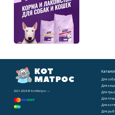
Катало
Для соба
Для кош
2021-2026 © КотМатрос —
Для гры
Для птиц
Для котя
Для рыб