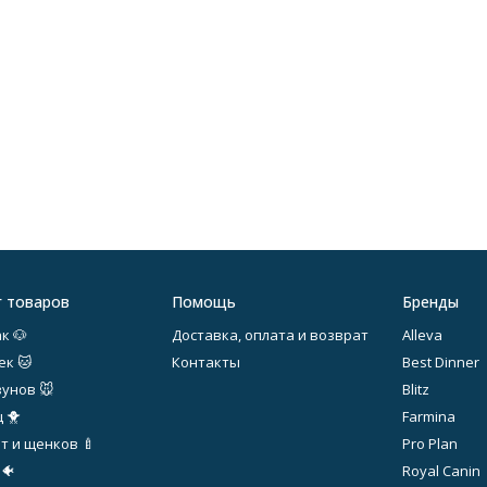
г товаров
Помощь
Бренды
к 🐶
Доставка, оплата и возврат
Alleva
ек 🐱
Контакты
Best Dinner
зунов 🐭
Blitz
 🐥
Farmina
т и щенков 🍼
Pro Plan
 🐠
Royal Canin