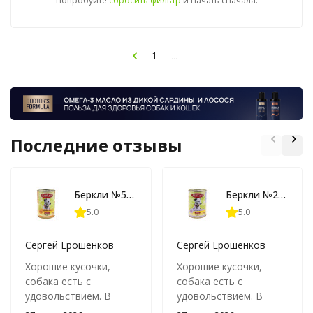
Попробуйте
сбросить фильтр
и начать сначала.
1
...
Последние отзывы
Беркли №5 влажный корм для взрослых собак и щенков, индейка с рисом - 400 г x 6 шт
Беркли №2 влажный корм для взрослых собак и щенков, говядина с рисом - 400 г x 6 шт
5.0
5.0
Сергей Ерошенков
Сергей Ерошенков
Хорошие кусочки,
Хорошие кусочки,
собака есть с
собака есть с
удовольствием. В
удовольствием. В
маленьких банках
маленьких банках