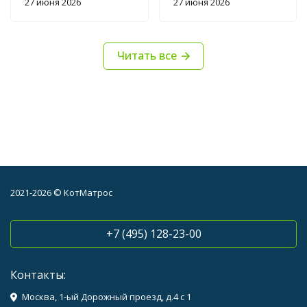
27 июня 2026
27 июня 2026
больше на паштет
больше на паштет
похоже. не удобно
похоже. не удобно
есть с маленькой
есть с маленькой
Читать все
мордой :)
мордой :)
2021-2026 © КотМатрос
+7 (495) 128-23-00
Контакты:
Москва, 1-ый Дорожный проезд, д.4 с 1