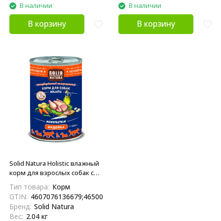
В наличии
В наличии
В корзину
В корзину
Solid Natura Holistic влажный
корм для взрослых собак с
индейкой, в консервах - 340 г
Тип товара:
Корм
х 6 шт
GTIN:
4607076136679;4650094049100;14607076136676
Бренд:
Solid Natura
Вес:
2.04 кг