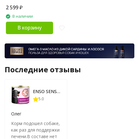
2 599
₽
В наличии
В корзину
Последние отзывы
ENSO SENSITIVE влажный корм для взрослых собак всех пород с чувствительным пищеварением для поддержания здоровья печени, рубленое мясо перепелки с гречкой и грушей, в консервах - 190 г х 12 шт
5.0
Олег
Корм подошел собаке,
как раз для поддержки
печени.В составе нет