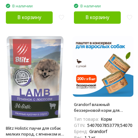
В наличии
В наличии
В корзину
В корзину
Grandorf влажный
беззерновой корм для
взрослых собак, паштет из
Тип товара:
Корм
утки, в консервах - 200 г х 6
GTIN:
5407007853779;5407007
шт
Blitz Holistic паучи для собак
Бренд:
Grandorf
мелких пород, с ягненком и
Вес:
1.2 кг