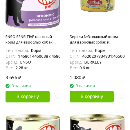
ENSO SENSITIVE влажный
Беркли №3 влажный корм
корм для взрослых собак
для взрослых собак и
всех пород с
щенков, конина - 100 г x 6 шт
Тип товара:
Корм
Тип товара:
Корм
чувствительным
GTIN:
14680144606387;4680144606380
GTIN:
4620207834831;4650094
пищеварением для
Бренд:
ENSO
Бренд:
BERKLEY
поддержания здоровья
Вес:
2.28 кг
Вес:
0.6 кг
кожи и красоты шерсти,
рубленое мясо ягненка с
3 656
₽
1 080
₽
гречкой, в консервах - 190 г х
В наличии
В наличии
12 шт
В корзину
В корзину