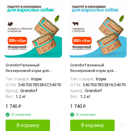
Grandorf влажный
Grandorf влажный
беззерновой корм для
беззерновой корм для
взрослых собак, паштет из
взрослых собак, паштет из
Тип товара:
Корм
Тип товара:
Корм
индейки с яблоком и
говядины с бататом и
GTIN:
5407007853847;5407007853441
GTIN:
5407007853816;5407007
малиной, в консервах - 200 г
цветной капустой, в
Бренд:
Grandorf
Бренд:
Grandorf
х 6 шт
консервах - 200 г х 6 шт
Вес:
1.2 кг
Вес:
1.2 кг
1 740
₽
1 740
₽
В наличии
В наличии
В корзину
В корзину