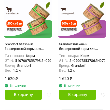
Grandorf влажный
Grandorf влажный
беззерновой корм для
беззерновой корм для
взрослых собак, паштет из
взрослых собак, паштет из
Тип товара:
Корм
Тип товара:
Корм
ягненка, в консервах - 200 г х
говядины, в консервах - 200 г
GTIN:
5407007853793;5407007853380
GTIN:
5407007853786;5407007
6 шт
х 6 шт
Бренд:
Grandorf
Бренд:
Grandorf
Вес:
1.2 кг
Вес:
1.2 кг
1 620
₽
1 620
₽
В наличии
В наличии
В корзину
В корзину