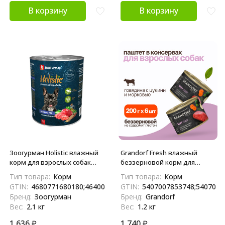
В корзину
В корзину
Зоогурман Holistic влажный
Grandorf Fresh влажный
корм для взрослых собак
беззерновой корм для
всех пород, с ягненком,
взрослых собак, паштет из
Тип товара:
Корм
Тип товара:
Корм
рисом и овощами, в
говядины с цукини и
GTIN:
4680771680180;4640001316722
GTIN:
5407007853748;5407007
консервах - 350 г x 6 шт
морковью, в консервах - 200
Бренд:
Зоогурман
Бренд:
Grandorf
г х 6 шт
Вес:
2.1 кг
Вес:
1.2 кг
1 636
₽
1 740
₽