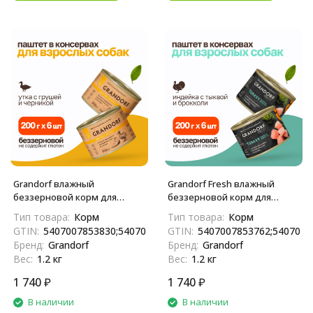
Grandorf влажный
Grandorf Fresh влажный
беззерновой корм для
беззерновой корм для
взрослых собак, паштет из
взрослых собак, паштет из
Тип товара:
Корм
Тип товара:
Корм
утки с грушей и черникой, в
индейки с тыквой и
GTIN:
5407007853830;5407007853427
GTIN:
5407007853762;5407007
консервах - 200 г х 6 шт
брокколи, в консервах - 200 г
Бренд:
Grandorf
Бренд:
Grandorf
х 6 шт
Вес:
1.2 кг
Вес:
1.2 кг
1 740
₽
1 740
₽
В наличии
В наличии