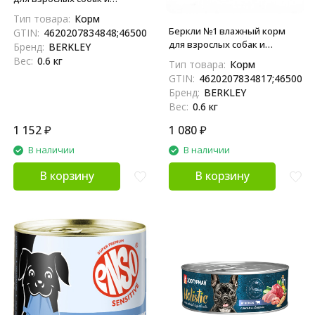
щенков всех пород с
Тип товара:
Корм
кроликом, в консервах - 100 г
Беркли №1 влажный корм
GTIN:
4620207834848;4650094044693
x 6 шт
для взрослых собак и
Бренд:
BERKLEY
щенков всех пород с
Вес:
0.6 кг
Тип товара:
Корм
говядиной, в консервах - 100
GTIN:
4620207834817;4650094
г x 6 шт
Бренд:
BERKLEY
Вес:
0.6 кг
1 152
₽
1 080
₽
В наличии
В наличии
В корзину
В корзину