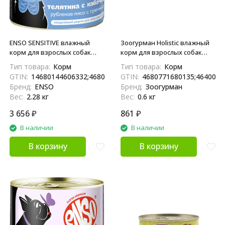
ENSO SENSITIVE влажный
Зоогурман Holistic влажный
корм для взрослых собак
корм для взрослых собак
всех пород с
всех пород с ягненком,
Тип товара:
Корм
Тип товара:
Корм
чувствительным
рисом и овощами, в
GTIN:
14680144606332;4680144606335
GTIN:
4680771680135;4640001
пищеварением, рубленое
консервах - 100 г x 6 шт
Бренд:
ENSO
Бренд:
Зоогурман
филе телятины с гречкой и
Вес:
2.28 кг
Вес:
0.6 кг
кабачком, в консервах - 190 г
х 12 шт
3 656
₽
861
₽
В наличии
В наличии
В корзину
В корзину