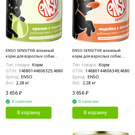
ENSO SENSITIVE влажный
ENSO SENSITIVE влажный
корм для взрослых собак
корм для взрослых собак
всех пород с
всех пород с
Тип товара:
Корм
Тип товара:
Корм
чувствительным
чувствительным
GTIN:
14680144606325;4680144606328
GTIN:
14680144606349;468014
пищеварением, рубленое
пищеварением для
Бренд:
ENSO
Бренд:
ENSO
мясо кролика с гречкой и
поддержания здоровья
Вес:
2.28 кг
Вес:
2.28 кг
тыквой, в консервах - 190 г х
ЖКТ, рубленое мясо индейки
12 шт
с гречкой и яблоком, в
3 656
₽
3 656
₽
консервах - 190 г х 12 шт
В наличии
В наличии
В корзину
В корзину