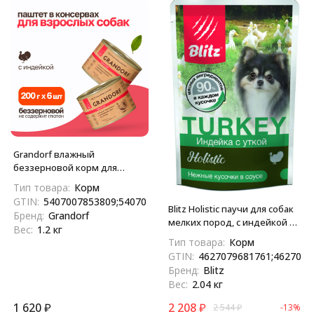
Grandorf влажный
беззерновой корм для
взрослых собак, паштет из
Тип товара:
Корм
индейки, в консервах - 200 г
GTIN:
5407007853809;5407007853403
х 6 шт
Blitz Holistic паучи для собак
Бренд:
Grandorf
мелких пород, с индейкой и
Вес:
1.2 кг
уткой - 85 г х 24 шт
Тип товара:
Корм
GTIN:
4627079681761;4627079
Бренд:
Blitz
Вес:
2.04 кг
1 620
₽
2 208
₽
2 544
₽
-13%