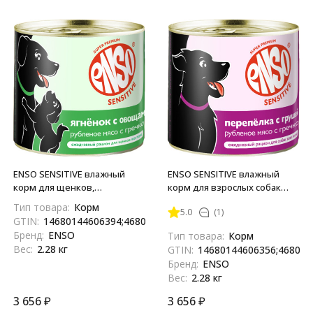
ENSO SENSITIVE влажный
ENSO SENSITIVE влажный
корм для щенков,
корм для взрослых собак
беременных и кормящих
всех пород с
Тип товара:
Корм
5.0
(1)
собак всех пород для
чувствительным
GTIN:
14680144606394;4680144606397
поддержания активного
пищеварением для
Бренд:
ENSO
Тип товара:
Корм
роста и развития, рубленое
поддержания здоровья
Вес:
2.28 кг
GTIN:
14680144606356;468014
мясо ягненка с гречкой и
печени, рубленое мясо
Бренд:
ENSO
овощами, в консервах - 190 г
перепелки с гречкой и
Вес:
2.28 кг
х 12 шт
грушей, в консервах - 190 г х
12 шт
3 656
₽
3 656
₽