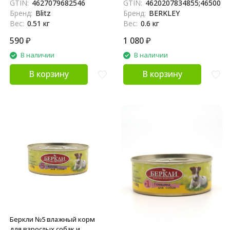
GTIN:
4627079682546
GTIN:
4620207834855;4650094
x 6 шт
Бренд:
Blitz
Бренд:
BERKLEY
Вес:
0.51 кг
Вес:
0.6 кг
590
₽
1 080
₽
В наличии
В наличии
В корзину
В корзину
Беркли №5 влажный корм
для взрослых собак и