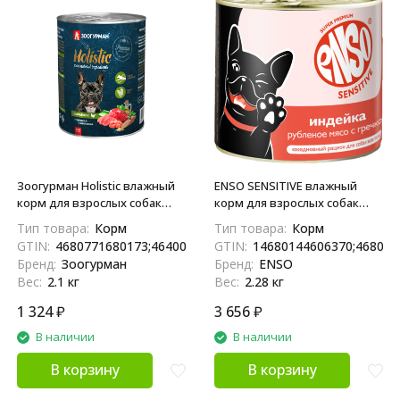
Зоогурман Holistic влажный
ENSO SENSITIVE влажный
корм для взрослых собак
корм для взрослых собак
всех пород с цыпленком,
всех пород с
Тип товара:
Корм
Тип товара:
Корм
горошком и шпинатом, в
чувствительным
GTIN:
4680771680173;4640001315992
GTIN:
14680144606370;468014
консервах - 350 г x 6 шт
пищеварением для
Бренд:
Зоогурман
Бренд:
ENSO
поддержания здоровья
Вес:
2.1 кг
Вес:
2.28 кг
суставов и связок, рубленое
мясо индейки с гречкой, в
1 324
₽
3 656
₽
консервах - 190 г х 12 шт
В наличии
В наличии
В корзину
В корзину