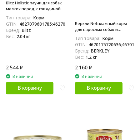
Blitz Holistic паучи для собак
мелких пород, с говядиной и
белой рыбой - 85 г х 24 шт
Тип товара:
Корм
Беркли №4 влажный корм
GTIN:
4627079681785;4627079681792
для взрослых собак и
Бренд:
Blitz
щенков, индейка - 100 г x 12
Вес:
2.04 кг
Тип товара:
Корм
шт
GTIN:
4670175720636;4670175
Бренд:
BERKLEY
Вес:
1.2 кг
2 544
₽
2 160
₽
В наличии
В наличии
В корзину
В корзину