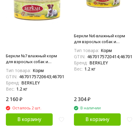
Беркли №6 влажный корм
для взрослых собак и
щенков, телятина - 100 г x 12
Тип товара:
Корм
шт
Беркли №7 влажный корм
GTIN:
4670175720414;4670175
для взрослых собак и
Бренд:
BERKLEY
щенков, лосось - 100 г x 12 шт
Вес:
1.2 кг
Тип товара:
Корм
GTIN:
4670175720643;4670175720650
Бренд:
BERKLEY
Вес:
1.2 кг
2 160
₽
2 304
₽
Осталось 2 шт.
В наличии
В корзину
В корзину