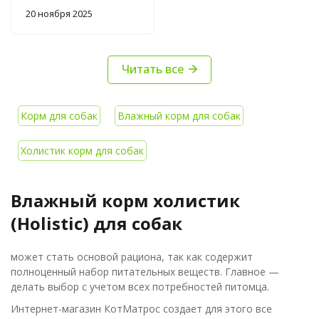
красителей и
20 ноября 2025
ненужных добавок,
ест нормально,
аллергия не
Читать все
выскочила. Мне
главное, что состав
безопасный и сами
кусочки не жесткие
Корм для собак
Влажный корм для собак
Холистик корм для собак
Влажный корм холистик
(Holistic) для собак
может стать основой рациона, так как содержит
полноценный набор питательных веществ. Главное —
делать выбор с учетом всех потребностей питомца.
Интернет-магазин КотМатрос создает для этого все