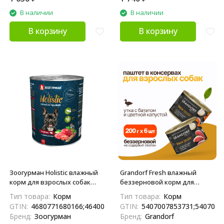
В наличии
В наличии
В корзину
В корзину
Зоогурман Holistic влажный
Grandorf Fresh влажный
корм для взрослых собак
беззерновой корм для
всех пород, с телятиной и
взрослых собак, паштет из
Тип товара:
Корм
Тип товара:
Корм
зеленой фасолью, в
утки с бататом и цветной
GTIN:
4680771680166;4640001315978
GTIN:
5407007853731;5407007
консервах - 350 г x 6 шт
капустой, в консервах - 200 г
Бренд:
Зоогурман
Бренд:
Grandorf
х 6 шт