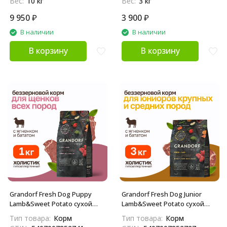
Вес:
10 кг
Вес:
3 кг
9 950
₽
3 900
₽
В наличии
В наличии
В корзину
В корзину
Grandorf Fresh Dog Puppy
Grandorf Fresh Dog Junior
Lamb&Sweet Potato сухой
Lamb&Sweet Potato сухой
беззерновой корм с живыми
беззерновой корм с живыми
Тип товара:
Корм
Тип товара:
Корм
пробиотиками для щенков и
пробиотиками для юниоров