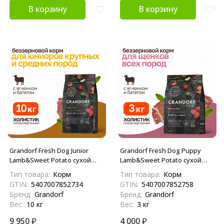
В корзину
В корзину
Grandorf Fresh Dog Junior
Grandorf Fresh Dog Puppy
Lamb&Sweet Potato сухой
Lamb&Sweet Potato сухой
беззерновой корм с живыми
беззерновой корм с живыми
Тип товара:
Корм
Тип товара:
Корм
пробиотиками для юниоров
пробиотиками для щенков и
GTIN:
5407007852734
GTIN:
5407007852758
и беременных собак с
беременных собак с
Бренд:
Grandorf
Бренд:
Grandorf
ягненком и бататом - 10 кг
ягненком и бататом - 3 кг
Вес:
10 кг
Вес:
3 кг
9 950
₽
4 000
₽