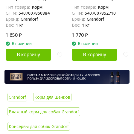
ягненком и индейкой - 1 кг
беззерновой корм с живыми
Тип товара:
Корм
Тип товара:
Корм
пробиотиками для юниоров
GTIN:
5407007850884
GTIN:
5407007852710
и беременных собак с
Бренд:
Grandorf
Бренд:
Grandorf
ягненком и бататом - 1 кг
Вес:
1 кг
Вес:
1 кг
1 650
₽
1 770
₽
В наличии
В наличии
В корзину
В корзину
Grandorf
Корм для щенков
Влажный корм для собак Grandorf
Консервы для собак Grandorf