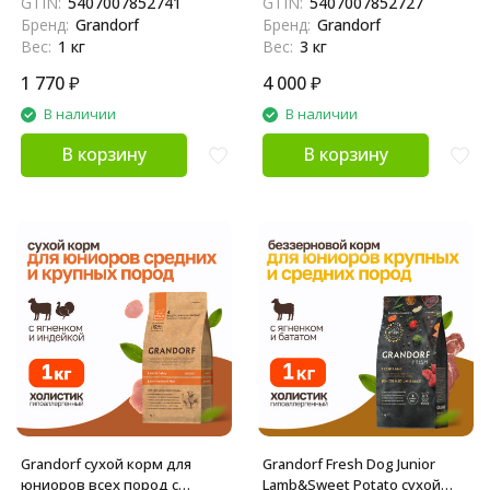
GTIN:
5407007852741
GTIN:
5407007852727
беременных собак с
и беременных собак с
Бренд:
Grandorf
Бренд:
Grandorf
ягненком и бататом - 1 кг
ягненком и бататом - 3 кг
Вес:
1 кг
Вес:
3 кг
1 770
₽
4 000
₽
В наличии
В наличии
В корзину
В корзину
Grandorf сухой корм для
Grandorf Fresh Dog Junior
юниоров всех пород с
Lamb&Sweet Potato сухой