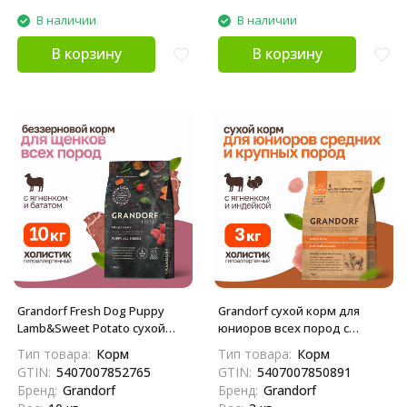
В наличии
В наличии
В корзину
В корзину
Grandorf Fresh Dog Puppy
Grandorf сухой корм для
Lamb&Sweet Potato сухой
юниоров всех пород с
беззерновой корм с живыми
ягненком и индейкой - 3 кг
Тип товара:
Корм
Тип товара:
Корм
пробиотиками для щенков и
GTIN:
5407007852765
GTIN:
5407007850891
беременных собак с
Бренд:
Grandorf
Бренд:
Grandorf
ягненком и бататом - 10 кг