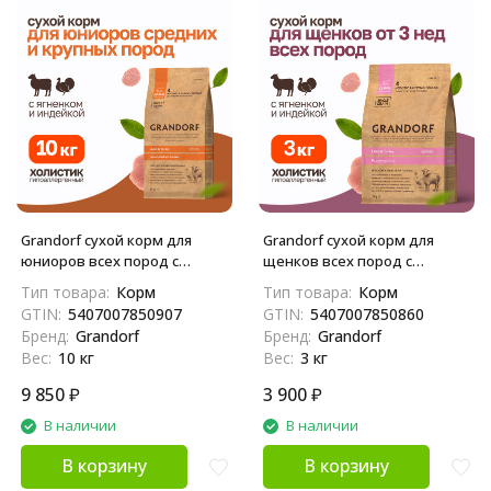
Grandorf сухой корм для
Grandorf сухой корм для
юниоров всех пород с
щенков всех пород с
ягненком и индейкой - 10 кг
ягненком и индейкой - 3 кг
Тип товара:
Корм
Тип товара:
Корм
GTIN:
5407007850907
GTIN:
5407007850860
Бренд:
Grandorf
Бренд:
Grandorf
Вес:
10 кг
Вес:
3 кг
9 850
₽
3 900
₽
В наличии
В наличии
В корзину
В корзину