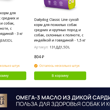
 корм для
 средних и
Dailydog Classic Line сухой
и собак,
корм для пожилых собак
ноте, с
средних и крупных пород и
ядиной - 3 кг
собак, склонных к полноте, с
индейкой и говядиной - 1,5 кг
ДБМ3DL
Артикул:
131ДД1,5DL
804
₽
сколько штук
Осталось несколько штук
рзину
В корзину