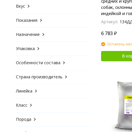
средних и кру
Вкус
собак, склонны
индейкой и гов
Показания
Артикул:
134Д
6 783
₽
Назначение
Осталось не
Упаковка
В ко
Особенности состава
Страна производитель
Линейка
Класс
Порода