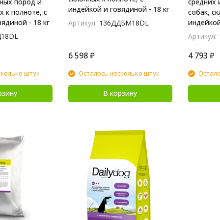
пных пород и
средних 
индейкой и говядиной - 18 кг
х к полноте, с
собак, ск
ядиной - 18 кг
индейкой
Артикул:
136ДДБМ18DL
Д18DL
Артикул:
6 598
₽
4 793
₽
сколько штук
Осталось несколько штук
Остало
рзину
В корзину