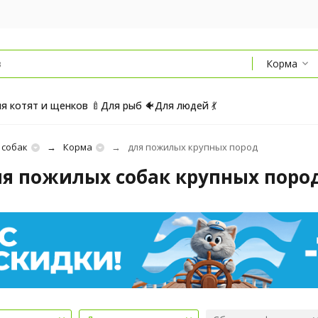
Корма
я котят и щенков 🍼
Для рыб 🐠
Для людей 💃
 собак
Корма
для пожилых крупных пород
ля пожилых собак крупных поро