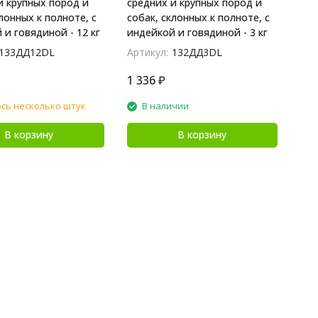
и крупных пород и
средних и крупных пород и
лонных к полноте, с
собак, склонных к полноте, с
 и говядиной - 12 кг
индейкой и говядиной - 3 кг
133ДД12DL
Артикул:
132ДД3DL
1 336
₽
сь несколько штук
В наличии
В корзину
В корзину