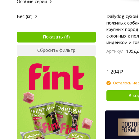
Особые серии
Вес (кг)
Dailydog сухой
пожилых собак
крупных пород 
склонных к пол
Показать
индейкой и гов
Сбросить фильтр
Артикул:
135Д
1 204
₽
Осталось не
В ко