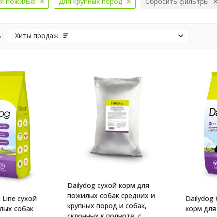
я пожилых
Для крупных пород
Сбросить фильтры
:
Хиты продаж
Dailydog сухой корм для
пожилых собак средних и
c Line сухой
Dailydog 
крупных пород и собак,
лых собак
корм для
склонных к полноте, с