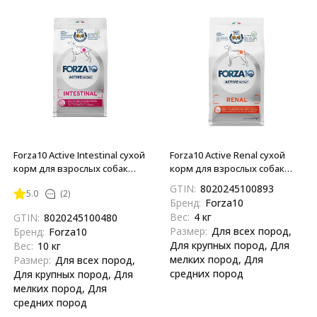
Forza10 Active Intestinal сухой
Forza10 Active Renal сухой
корм для взрослых собак
корм для взрослых собак
всех пород при проблемах
всех пород при острой и
GTIN:
8020245100893
5.0
(2)
пищеварения - 10 кг
хронической почечной
Бренд:
Forza10
недостаточности,
Вес:
4 кг
GTIN:
8020245100480
хронической сердечной
Размер:
Для всех пород,
Бренд:
Forza10
недостаточности - 4 кг
Для крупных пород, Для
Вес:
10 кг
мелких пород, Для
Размер:
Для всех пород,
средних пород
Для крупных пород, Для
мелких пород, Для
средних пород