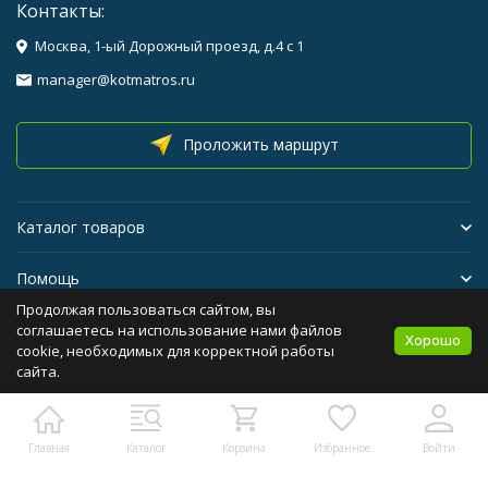
Контакты:
Москва, 1-ый Дорожный проезд, д.4 с 1
manager@kotmatros.ru
Проложить маршрут
Каталог товаров
Помощь
Продолжая пользоваться сайтом, вы
Бренды
соглашаетесь на использование нами файлов
Хорошо
cookie, необходимых для корректной работы
сайта.
Политика персональных данных
Карта сайта
Главная
Каталог
Корзина
Избранное
Войти