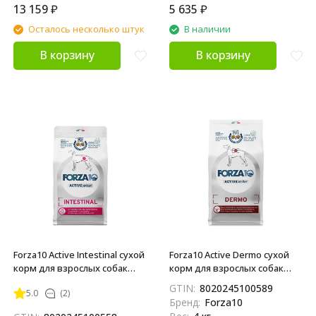
13 159
₽
5 635
₽
Осталось несколько штук
В наличии
В корзину
В корзину
Forza10 Active Intestinal сухой
Forza10 Active Dermo сухой
корм для взрослых собак
корм для взрослых собак
всех пород при проблемах
всех пород с патологиями
GTIN:
8020245100589
5.0
(2)
пищеварения - 4 кг
кожного покрова - 4 кг
Бренд:
Forza10