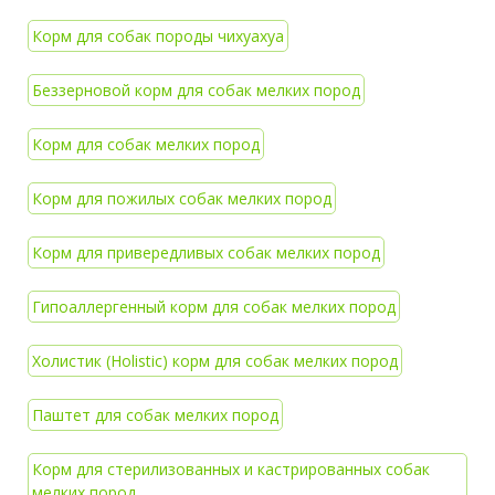
наблюдаем.
Единственное, ей не
Корм для собак породы чихуахуа
очень нравятся
сердечки, в которых
Беззерновой корм для собак мелких пород
по описанию есть
растительные
Корм для собак мелких пород
экстракты и
витаминный комплекс,
часто она их
Корм для пожилых собак мелких пород
выплевывает, но в
остальном корм
Корм для привередливых собак мелких пород
устраивает.
Гипоаллергенный корм для собак мелких пород
Холистик (Holistic) корм для собак мелких пород
Паштет для собак мелких пород
Корм для стерилизованных и кастрированных собак
мелких пород