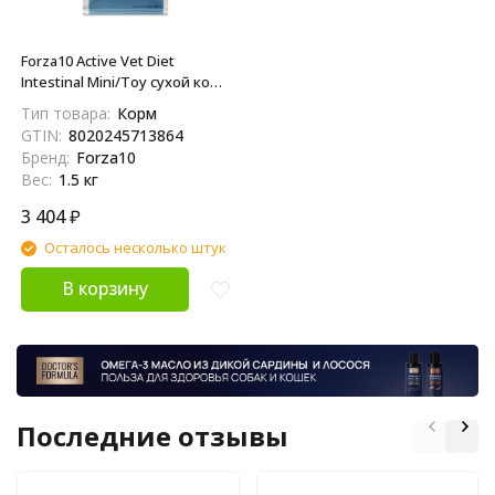
Forza10 Active Vet Diet
Intestinal Mini/Toy сухой корм
для собак мелких пород при
Тип товара:
Корм
проблемах пищеварения -
GTIN:
8020245713864
1,5 кг
Бренд:
Forza10
Вес:
1.5 кг
3 404
₽
Осталось несколько штук
В корзину
Последние отзывы