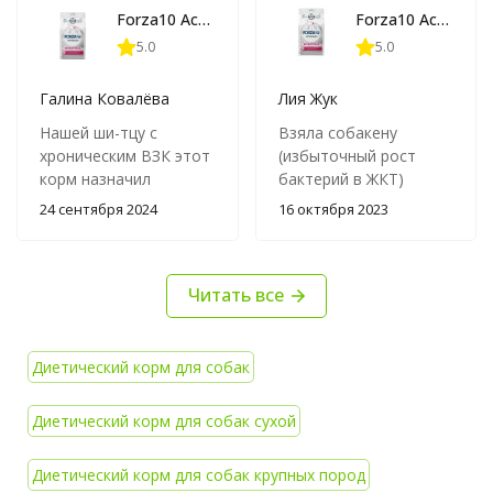
Forza10 Active Intestinal сухой корм для взрослых собак всех пород при проблемах пищеварения - 4 кг
Forza10 Active Intestinal сухой корм для взрослых собак всех пород при проблемах пищеварения - 10 кг
5.0
5.0
Галина Ковалёва
Лия Жук
Нашей ши-тцу с
Взяла собакену
хроническим ВЗК этот
(избыточный рост
корм назначил
бактерий в ЖКТ)
гастроэнтеролог, и
Кормлю и использую в
24 сентября 2024
16 октября 2023
наконец, после
качестве лакомства на
длительного поиска
площадке. Другие
подходящего белка,
собаки тоже
Читать все
мы остановились на
заценили:) хотя пахнет
данной продукции.
корм травами а не
Собака не сразу
рыбой.
привыкла к новой еде,
Диетический корм для собак
но вот спустя 4
месяца она кушает его
Диетический корм для собак сухой
с удовольствием,
никаких гастро
Диетический корм для собак крупных пород
симптомов больше не