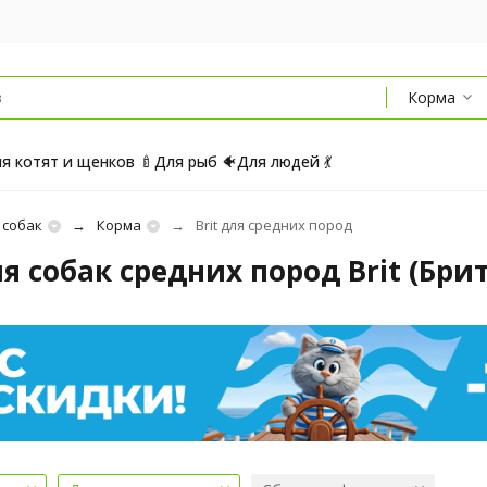
Корма
я котят и щенков 🍼
Для рыб 🐠
Для людей 💃
 собак
Корма
Brit для средних пород
я собак средних пород Brit (Брит