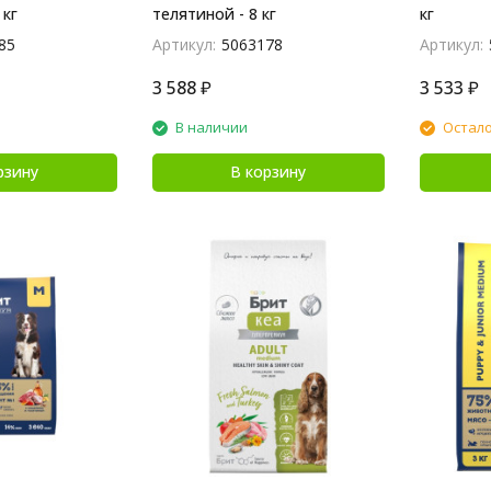
 кг
телятиной - 8 кг
кг
85
Артикул:
5063178
Артикул:
3 588
₽
3 533
₽
В наличии
Остало
рзину
В корзину