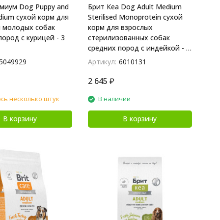
миум Dog Puppy and
Брит Кеа Dog Adult Medium
edium сухой корм для
Sterilised Monoprotein сухой
 молодых собак
корм для взрослых
пород с курицей - 3
стерилизованных собак
средних пород с индейкой - 3
кг
5049929
Артикул:
6010131
2 645
₽
сь несколько штук
В наличии
В корзину
В корзину