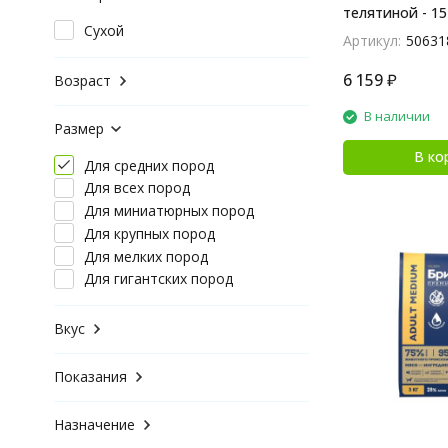
Premier
телятиной - 15
ZOOFOOD
Сухой
Артикул:
50631
Blue Native
Edel
6 159
₽
Возраст
Yummy Linea
В наличии
ENSO
Размер
Buddy&Sol
В ко
Elato
Для средних пород
Chester
Для всех пород
Fint
Для миниатюрных пород
DUO Nutrition
Для крупных пород
Chepfa Premium
Для мелких пород
Для гигантских пород
Вкус
Показания
Назначение