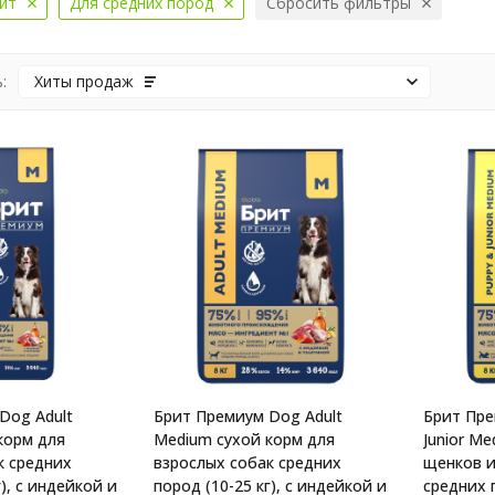
ит
Для средних пород
Сбросить фильтры
:
Хиты продаж
Dog Adult
Брит Премиум Dog Adult
Брит Пре
корм для
Medium сухой корм для
Junior M
к средних
взрослых собак средних
щенков и
), с индейкой и
пород (10-25 кг), с индейкой и
средних 