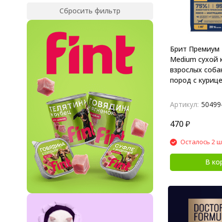
Сбросить фильтр
Брит Премиум 
Medium сухой 
взрослых соба
пород с курицей
Артикул:
50499
470
₽
Осталось 2 ш
В ко