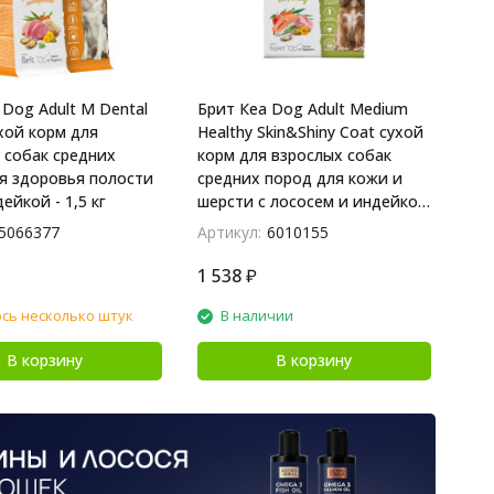
 Dog Adult M Dental
Брит Кеа Dog Adult Medium
ухой корм для
Healthy Skin&Shiny Coat сухой
 собак средних
корм для взрослых собак
я здоровья полости
средних пород для кожи и
дейкой - 1,5 кг
шерсти с лососем и индейкой
- 1,5 кг
5066377
Артикул:
6010155
1 538
₽
сь несколько штук
В наличии
В корзину
В корзину