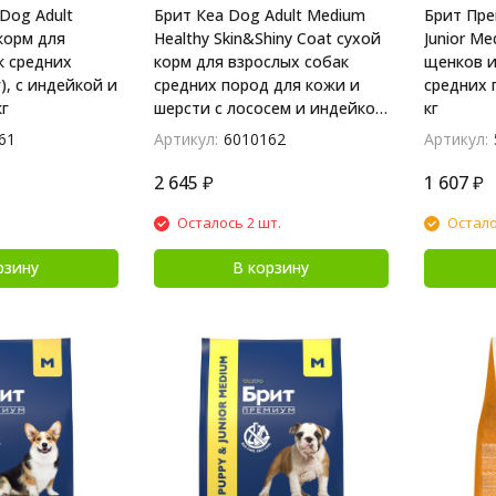
Dog Adult
Брит Кеа Dog Adult Medium
Брит Пре
корм для
Healthy Skin&Shiny Coat сухой
Junior M
к средних
корм для взрослых собак
щенков и
), с индейкой и
средних пород для кожи и
средних 
кг
шерсти с лососем и индейкой
кг
- 3 кг
61
Артикул:
6010162
Артикул:
2 645
₽
1 607
₽
Осталось 2 шт.
Остало
рзину
В корзину