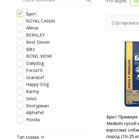
Что ищем:
Бр
Брит
ROYAL CANIN
Сортировать
Alleva
BERKLEY
Best Dinner
Blitz
BOWL WOW
Dailydog
Forza10
Grandorf
Happy Dog
Karmy
Sirius
Зоогурман
AlphaPet
Брит Премиум 
Florida
Medium сухой 
DOCTRINE
взрослых соба
Organic Choice
пород (10-25 кг
Тип корма