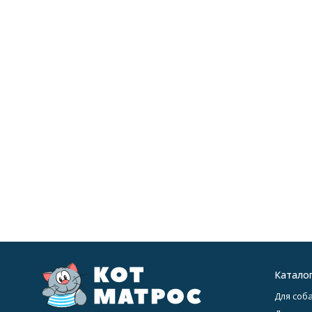
Катало
Для соба