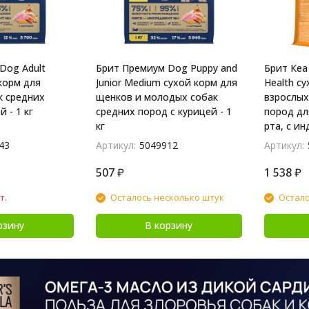
Dog Adult
Брит Премиум Dog Puppy and
Брит Кеа
корм для
Junior Medium сухой корм для
Health с
к средних
щенков и молодых собак
взрослых
 - 1 кг
средних пород с курицей - 1
пород дл
кг
рта, с ин
43
Артикул:
5049912
Артикул:
507
₽
1 538
₽
т.
Осталось несколько штук
Остало
рзину
В корзину