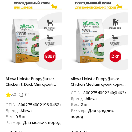
Alleva Holistic Puppy/Junior
Alleva Holistic Puppy/Junior
Chicken & Duck Mini сухой
Chicken Medium сухой корм
корм для щенков и юниоров
для щенков и юниоров с
GTIN:
8002754002240;0462483
5.0
(1)
с курицей и уткой, алое вера
курицей и уткой, алое вера и
Бренд:
Alleva
и женьшенем - 800 г
женьшенем - 2 кг
Вес:
2 кг
GTIN:
8002754002196;04624837890915
Размер:
Для средних
Бренд:
Alleva
пород
Вес:
0.8 кг
Размер:
Для мелких пород