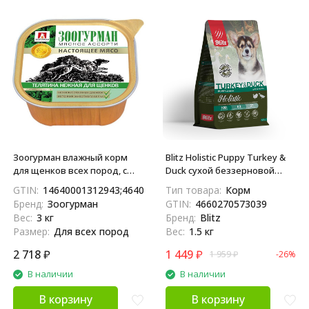
Зоогурман влажный корм
Blitz Holistic Puppy Turkey &
для щенков всех пород, с
Duck сухой беззерновой
нежной телятиной - 300 г x
корм для щенков всех
GTIN:
14640001312943;4640001312946
Тип товара:
Корм
10 шт
пород, беременных и
Бренд:
Зоогурман
GTIN:
4660270573039
кормящих сук, при
Вес:
3 кг
Бренд:
Blitz
чувствительном
Размер:
Для всех пород
Вес:
1.5 кг
пищеварении с индейкой и
уткой - 1,5 кг
2 718
₽
1 449
₽
1 959
₽
-26%
В наличии
В наличии
В корзину
В корзину