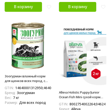
В корзину
В корзину
Зоогурман влажный корм
для щенков всех пород, с
нежной телятиной - 350 г x
GTIN:
14640001312950;4640001312953
20 шт
Alleva Holistic Puppy/Junior
Бренд:
Зоогурман
Ocean Fish Mini сухой корм
Вес:
7 кг
для щенков и юниоров с
Размер:
Для всех пород
GTIN:
8002754002264;0462483
океанической рыбой,
Бренд:
Alleva