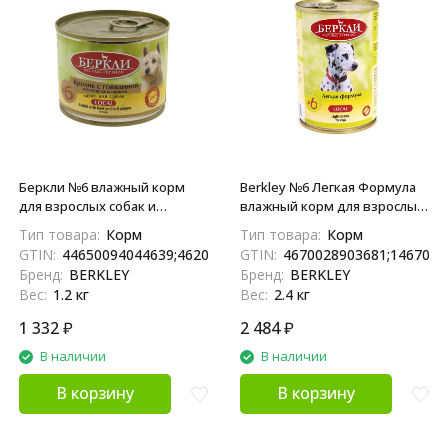
Беркли №6 влажный корм
Berkley №6 Легкая Формула
для взрослых собак и
влажный корм для взрослых
щенков, кролик с говядиной
собак и щенков, с индейкой
Тип товара:
Корм
Тип товара:
Корм
и болгарским перцем - 200 г x
и яблоком - 400 г x 6 шт
GTIN:
44650094044639;4620207834923;4650094044631
GTIN:
4670028903681;1467002
6 шт
Бренд:
BERKLEY
Бренд:
BERKLEY
Вес:
1.2 кг
Вес:
2.4 кг
1 332
₽
2 484
₽
В наличии
В наличии
В корзину
В корзину