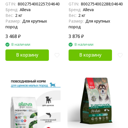
корм для щенков и юниоров
для щенков и юниоров с
GTIN:
8002754002257;04640413380663
GTIN:
8002754002288;0464041
с курицей и уткой, алое вера
океанической рыбой,
Бренд:
Alleva
Бренд:
Alleva
и женьшенем - 2 кг
коноплей и алое вера - 2 кг
Вес:
2 кг
Вес:
2 кг
Размер:
Для крупных
Размер:
Для крупных
пород
пород
3 468
₽
3 876
₽
В наличии
В наличии
В корзину
В корзину