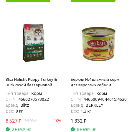
Blitz Holistic Puppy Turkey &
Беркли №4 влажный корм
Duck сухой беззерновой
для взрослых собак и
корм для щенков всех
щенков, перепелка с
Тип товара:
Корм
Тип товара:
Корм
пород, беременных и
курицей и овощами - 200 г x
GTIN:
4660270573022
GTIN:
44650094044615;462020
кормящих сук, при
6 шт
Бренд:
Blitz
Бренд:
BERKLEY
чувствительном
Вес:
8 кг
Вес:
1.2 кг
пищеварении с индейкой и
уткой - 8 кг
8 527
₽
1 332
₽
9 500
₽
-10%
В наличии
В наличии