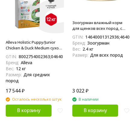
Зоогурман влажный корм
для щенков всех пород, с
нежной телятиной - 100 г x
GTIN:
14640001312936;464000
24 шт
Alleva Holistic Puppy/Junior
Бренд:
Зоогурман
Chicken & Duck Medium сухой
Вес:
2.4 кг
корм для щенков средних
Размер:
Для всех пород
GTIN:
8002754002363;04640413380496
пород с курицей и уткой,
Бренд:
Alleva
алое вера и женьшенем 12 кг
Вес:
12 кг
Размер:
Для средних
пород
17 544
₽
3 022
₽
Осталось несколько штук
В наличии
В корзину
В корзину