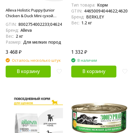
щенков, конина с ягненком и
Тип товара:
Корм
яблоками - 200 г x 6 шт
Alleva Holistic Puppy/Junior
GTIN:
44650094044622;462020
Chicken & Duck Mini сухой
Бренд:
BERKLEY
корм для щенков и юниоров
Вес:
1.2 кг
GTIN:
8002754002233;04624837890649
с курицей и уткой, алое вера
Бренд:
Alleva
и женьшенем - 2 кг
Вес:
2 кг
Размер:
Для мелких пород
3 468
₽
1 332
₽
Осталось несколько штук
В наличии
В корзину
В корзину