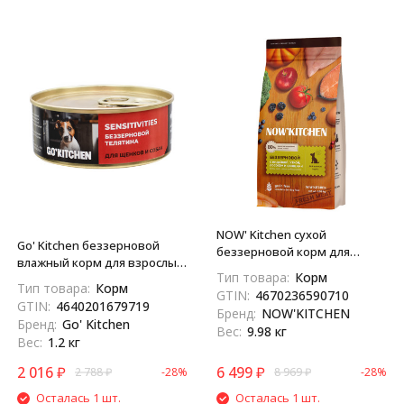
NOW' Kitchen сухой
Go' Kitchen беззерновой
беззерновой корм для
влажный корм для взрослых
щенков, со свежей
Тип товара:
Корм
собак и щенков с
индейкой, уткой и лососем -
Тип товара:
Корм
GTIN:
4670236590710
чувствительным
9,98 кг
GTIN:
4640201679719
Бренд:
NOW'KITCHEN
пищеварением, с телятиной
Бренд:
Go' Kitchen
Вес:
9.98 кг
- 100 г х 12 шт
Вес:
1.2 кг
2 016
₽
6 499
₽
2 788
₽
-28%
8 969
₽
-28%
Осталась 1 шт.
Осталась 1 шт.