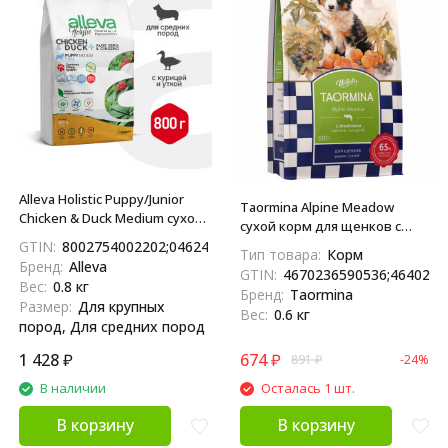
Alleva Holistic Puppy/Junior
Taormina Alpine Meadow
Chicken & Duck Medium сухой
сухой корм для щенков с
корм для щенков и юниоров
ягненком - 600 г
GTIN:
8002754002202;04624837890687
Тип товара:
Корм
с курицей и уткой, алое вера
Бренд:
Alleva
GTIN:
4670236590536;4640201
и женьшенем - 800 г
Вес:
0.8 кг
Бренд:
Taormina
Размер:
Для крупных
Вес:
0.6 кг
пород, Для средних пород
1 428
₽
674
₽
891
₽
-24%
В наличии
Осталась 1 шт.
В корзину
В корзину