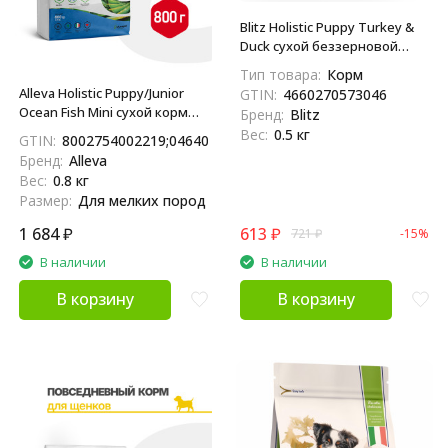
Blitz Holistic Puppy Turkey &
Duck сухой беззерновой
корм для щенков всех
Тип товара:
Корм
пород, беременных и
Alleva Holistic Puppy/Junior
GTIN:
4660270573046
кормящих сук, при
Ocean Fish Mini сухой корм
Бренд:
Blitz
чувствительном
для щенков и юниоров с
Вес:
0.5 кг
GTIN:
8002754002219;04640413380366
пищеварении с индейкой и
океанической рыбой,
Бренд:
Alleva
уткой - 500 г
коноплей и алое вера - 800 г
Вес:
0.8 кг
Размер:
Для мелких пород
1 684
₽
613
₽
721
₽
-15%
В наличии
В наличии
В корзину
В корзину