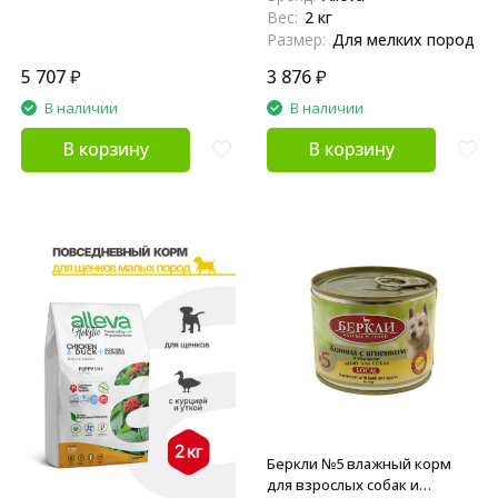
коноплей и алое вера - 2 кг
Вес:
2 кг
Размер:
Для мелких пород
5 707
₽
3 876
₽
В наличии
В наличии
В корзину
В корзину
Беркли №5 влажный корм
для взрослых собак и