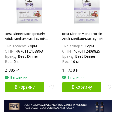
Best Dinner Monoprotein
Best Dinner Monoprotein
Adult Medium/Maxi сухой
Adult Medium/Maxi сухой
корм для взрослых собак
корм для взрослых собак
Тип товара:
Корм
Тип товара:
Корм
средних и крупных пород
средних и крупных пород
GTIN:
4670112408863
GTIN:
4670112408825
склонных к аллергии и
склонных к аллергии и
Бренд:
Best Dinner
Бренд:
Best Dinner
проблемам с
проблемам с
Вес:
2 кг
Вес:
10 кг
пищеварением, с ягненком и
пищеварением, с ягненком и
киноа - 2 кг
киноа - 10 кг
2 885
₽
11 738
₽
В наличии
В наличии
В корзину
В корзину