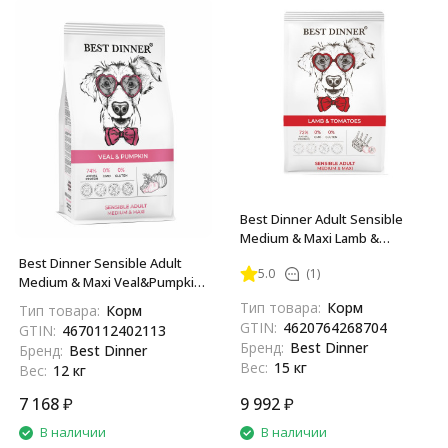
Best Dinner Adult Sensible
Medium & Maxi Lamb &
Tomatoes сухой корм для
Best Dinner Sensible Adult
5.0
(1)
собак средних и крупных
Medium & Maxi Veal&Pumpkin
пород склонных к аллергии и
сухой корм для взрослых
Тип товара:
Корм
Тип товара:
Корм
проблемам с пищеварением
собак средних и крупных
GTIN:
4620764268704
GTIN:
4670112402113
с ягненком и томатами - 15
пород с телятиной и тыквой
Бренд:
Best Dinner
Бренд:
Best Dinner
кг
- 12 кг
Вес:
15 кг
Вес:
12 кг
7 168
₽
9 992
₽
В наличии
В наличии