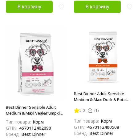
В корзину
В корзину
Best Dinner Adult Sensible
Medium & Maxi Duck & Potato
сухой корм для собак
Best Dinner Sensible Adult
5.0
(1)
средних и крупных пород
Medium & Maxi Veal&Pumpkin
склонных к аллергии и
сухой корм для взрослых
Тип товара:
Корм
Тип товара:
Корм
проблемам с пищеварением
собак средних и крупных
GTIN:
4670112400508
GTIN:
4670112402090
с уткой и картофелем - 12 кг
пород с телятиной и тыквой
Бренд:
Best Dinner
Бренд:
Best Dinner
- 3 кг