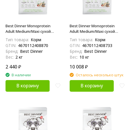
Best Dinner Monoprotein
Best Dinner Monoprotein
Adult Medium/Maxi сухой
Adult Medium/Maxi сухой
корм для взрослых собак
корм для взрослых собак
Тип товара:
Корм
Тип товара:
Корм
средних и крупных пород
средних и крупных пород
GTIN:
4670112408870
GTIN:
4670112408733
склонных к аллергии и
склонных к аллергии и
Бренд:
Best Dinner
Бренд:
Best Dinner
проблемам с
проблемам с
Вес:
2 кг
Вес:
10 кг
пищеварением, с белой
пищеварением, с белой
рыбой и киноа - 2 кг
рыбой и киноа - 10 кг
2 440
₽
10 008
₽
В наличии
Осталось несколько штук
В корзину
В корзину