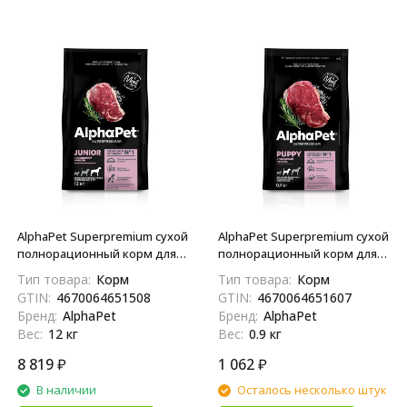
AlphaPet Superpremium сухой
AlphaPet Superpremium сухой
полнорационный корм для
полнорационный корм для
щенков крупных пород с 6
щенков, беременных и
Тип товара:
Корм
Тип товара:
Корм
месяцев до 1,5 лет с
кормящих собак средних
GTIN:
4670064651508
GTIN:
4670064651607
говядиной и рисом - 12 кг
пород с говядиной и рисом -
Бренд:
AlphaPet
Бренд:
AlphaPet
900 г
Вес:
12 кг
Вес:
0.9 кг
8 819
₽
1 062
₽
В наличии
Осталось несколько штук