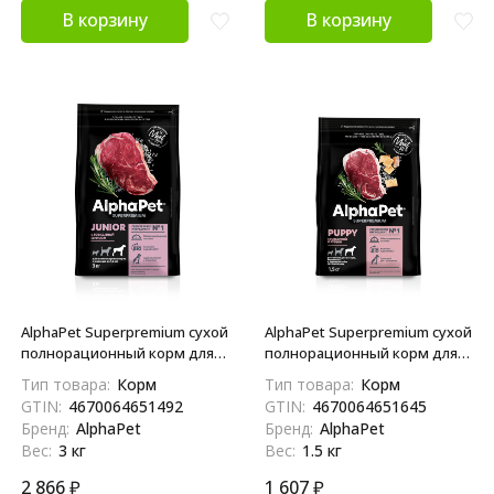
В корзину
В корзину
AlphaPet Superpremium сухой
AlphaPet Superpremium сухой
полнорационный корм для
полнорационный корм для
щенков крупных пород с 6
щенков до 6 месяцев,
Тип товара:
Корм
Тип товара:
Корм
месяцев до 1,5 лет с
беременных и кормящих
GTIN:
4670064651492
GTIN:
4670064651645
говядиной и рисом - 3 кг
собак крупных пород с
Бренд:
AlphaPet
Бренд:
AlphaPet
говядиной и рубцом - 1,5 кг
Вес:
3 кг
Вес:
1.5 кг
2 866
₽
1 607
₽