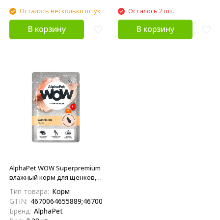
Осталось несколько штук
Осталось 2 шт.
В корзину
В корзину
AlphaPet WOW Superpremium
влажный корм для щенков,
беременных и кормящих
Тип товара:
Корм
собак всех пород, паштет с
GTIN:
4670064655889;4670064655360
цыплёнком, в паучах - 85 г х
Бренд:
AlphaPet
28 шт