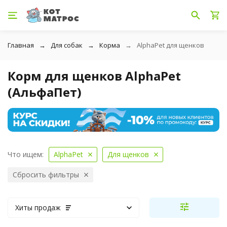
Главная
Для собак
Корма
AlphaPet для щенков
Корм для щенков AlphaPet
(АльфаПет)
Что ищем:
AlphaPet
Для щенков
Сбросить фильтры
Хиты продаж