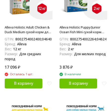
Alleva Holistic Adult Chicken &
Alleva Holistic Puppy/Junior
Duck Medium сухой корм для
Ocean Fish Mini сухой корм
взрослых собак с курицей и
для щенков и юниоров с
GTIN:
8002754002400;04640413380731
GTIN:
8002754002264;0462483
уткой, алое вера и
океанической рыбой,
Бренд:
Alleva
Бренд:
Alleva
женьшенем - 12 кг
коноплей и алое вера - 2 кг
Вес:
12 кг
Вес:
2 кг
Размер:
Для средних
Размер:
Для мелких пород
пород
17 096
₽
3 876
₽
Осталась 1 шт.
В наличии
В корзину
В корзину