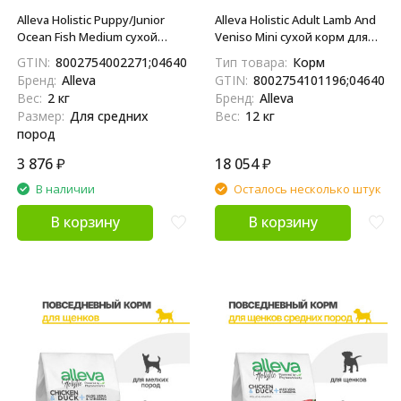
Alleva Holistic Puppy/Junior
Alleva Holistic Adult Lamb And
Ocean Fish Medium сухой
Veniso Mini сухой корм для
корм для щенков средних
взрослых собак мелких
GTIN:
8002754002271;04640413380106
Тип товара:
Корм
пород с океанической
пород с ягненком и
Бренд:
Alleva
GTIN:
8002754101196;0464041
рыбой, коноплей и алое вера
олениной, коноплей и
Вес:
2 кг
Бренд:
Alleva
2 кг
женьшенем - 12 кг
Размер:
Для средних
Вес:
12 кг
пород
3 876
₽
18 054
₽
В наличии
Осталось несколько штук
В корзину
В корзину