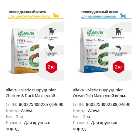
Alleva Holistic Puppy/Junior
Alleva Holistic Puppy/Junior
Chicken & Duck Maxi сухой
Ocean Fish Maxi сухой корм
корм для щенков и юниоров
для щенков и юниоров с
GTIN:
8002754002257;04640413380663
GTIN:
8002754002288;0464041
с курицей и уткой, алое вера
океанической рыбой,
Бренд:
Alleva
Бренд:
Alleva
и женьшенем - 2 кг
коноплей и алое вера - 2 кг
Вес:
2 кг
Вес:
2 кг
Размер:
Для крупных
Размер:
Для крупных
пород
пород