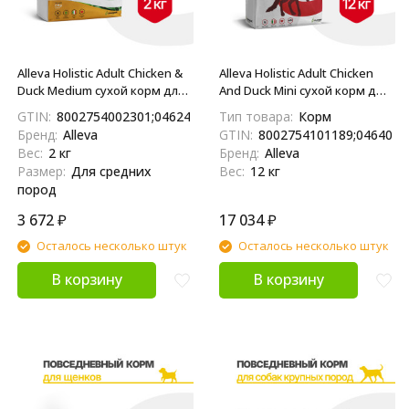
Alleva Holistic Adult Chicken &
Alleva Holistic Adult Chicken
Duck Medium сухой корм для
And Duck Mini сухой корм для
взрослых собак с курицей и
взрослых собак мелких
GTIN:
8002754002301;04624837890717
Тип товара:
Корм
уткой, алое вера и
пород с курицей и уткой,
Бренд:
Alleva
GTIN:
8002754101189;0464041
женьшенем - 2 кг
алоэ вера и женьшенем - 12
Вес:
2 кг
Бренд:
Alleva
кг
Размер:
Для средних
Вес:
12 кг
пород
3 672
₽
17 034
₽
Осталось несколько штук
Осталось несколько штук
В корзину
В корзину