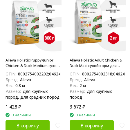
Alleva Holistic Puppy/Junior
Alleva Holistic Adult Chicken &
Chicken & Duck Medium сухой
Duck Maxi сухой корм для
корм для щенков и юниоров
взрослых собак с курицей и
GTIN:
8002754002202;04624837890687
GTIN:
8002754002318;0462483
с курицей и уткой, алое вера
уткой, алое вера и
Бренд:
Alleva
Бренд:
Alleva
и женьшенем - 800 г
женьшенем - 2 кг
Вес:
0.8 кг
Вес:
2 кг
Размер:
Для крупных
Размер:
Для крупных
пород, Для средних пород
пород
1 428
₽
3 672
₽
В наличии
В наличии
В корзину
В корзину