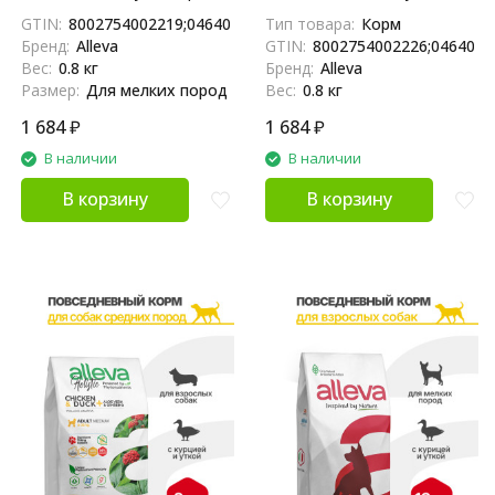
для щенков и юниоров с
корм для щенков средних
GTIN:
8002754002219;04640413380366
Тип товара:
Корм
океанической рыбой,
пород с океанической
Бренд:
Alleva
GTIN:
8002754002226;0464041
коноплей и алое вера - 800 г
рыбой, коноплей и алое вера
Вес:
0.8 кг
Бренд:
Alleva
800 г
Размер:
Для мелких пород
Вес:
0.8 кг
1 684
₽
1 684
₽
В наличии
В наличии
В корзину
В корзину