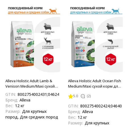
Alleva Holistic Adult Lamb &
Alleva Holistic Adult Ocean Fish
Venison Medium/Maxi сухой
Medium/Maxi сухой корм для
корм для взрослых собак с
взрослых собак с
GTIN:
8002754002431;04624837890908;4624837890908
5.0
(2)
ягненком и олениной,
океанической рыбой,
Бренд:
Alleva
коноплей и женьшенем - 12
коноплей и алое вера - 12 кг
Вес:
12 кг
GTIN:
8002754002424;0464041
кг
Размер:
Для крупных
Бренд:
Alleva
пород, Для средних пород
Вес:
12 кг
Размер:
Для крупных