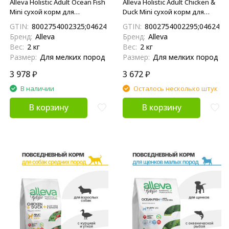
Alleva Holistic Adult Ocean Fish
Alleva Holistic Adult Chicken &
Mini сухой корм для
Duck Mini сухой корм для
взрослых собак с
взрослых собак с курицей и
GTIN:
8002754002325;04624837890700
GTIN:
8002754002295;0462483
океанической рыбой,
уткой, алое вера и
Бренд:
Alleva
Бренд:
Alleva
коноплей и алое вера - 2 кг
женьшенем - 2 кг
Вес:
2 кг
Вес:
2 кг
Размер:
Для мелких пород
Размер:
Для мелких пород
3 978
₽
3 672
₽
В наличии
Осталось несколько штук
В корзину
В корзину