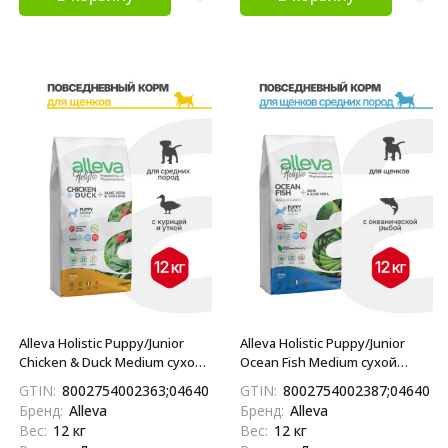
Alleva Holistic Puppy/Junior
Alleva Holistic Puppy/Junior
Chicken & Duck Medium сухой
Ocean Fish Medium сухой
корм для щенков средних
корм для щенков средних
GTIN:
8002754002363;04640413380496
GTIN:
8002754002387;0464041
пород с курицей и уткой,
пород с океанической
Бренд:
Alleva
Бренд:
Alleva
алое вера и женьшенем 12 кг
рыбой, коноплей и алое вера
Вес:
12 кг
Вес:
12 кг
12 кг