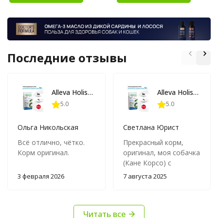
Последние отзывы
Alleva Holistic Adult Ocean Fish Medium/Maxi сухой корм для взрослых собак с океанической рыбой, коноплей и алое вера - 12 кг
Alleva Holistic Adult Ocean Fish Medium/Maxi сухой корм для взрослых собак с океанической рыбой, коноплей и алое вера - 12 кг
5.0
5.0
Ольга Никольская
Светлана Юрист
Всё отлично, чётко.
Прекрасный корм,
Корм оригинал.
оригинал, моя собачка
(Кане Корсо) с
удовольствием его
3 февраля 2026
7 августа 2025
ест!
Читать все