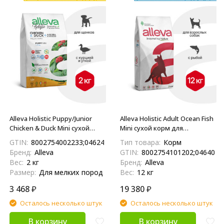
Alleva Holistic Puppy/Junior
Alleva Holistic Adult Ocean Fish
Chicken & Duck Mini сухой
Mini сухой корм для
корм для щенков и юниоров
взрослых собак мелких
GTIN:
8002754002233;04624837890649
Тип товара:
Корм
с курицей и уткой, алое вера
пород с океанической
Бренд:
Alleva
GTIN:
8002754101202;0464041
и женьшенем - 2 кг
рыбой, коноплей и алоэ вера
Вес:
2 кг
Бренд:
Alleva
- 12 кг
Размер:
Для мелких пород
Вес:
12 кг
3 468
₽
19 380
₽
Осталось несколько штук
Осталось несколько штук
В корзину
В корзину