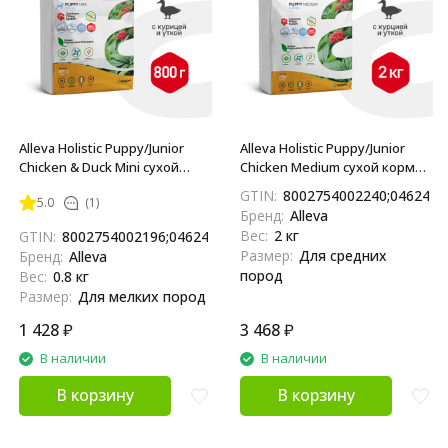
Alleva Holistic Puppy/Junior
Alleva Holistic Puppy/Junior
Chicken & Duck Mini сухой
Chicken Medium сухой корм
корм для щенков и юниоров
для щенков и юниоров с
GTIN:
8002754002240;0462483
5.0
(1)
с курицей и уткой, алое вера
курицей и уткой, алое вера и
Бренд:
Alleva
и женьшенем - 800 г
женьшенем - 2 кг
Вес:
2 кг
GTIN:
8002754002196;04624837890915
Размер:
Для средних
Бренд:
Alleva
пород
Вес:
0.8 кг
Размер:
Для мелких пород
1 428
₽
3 468
₽
В наличии
В наличии
В корзину
В корзину