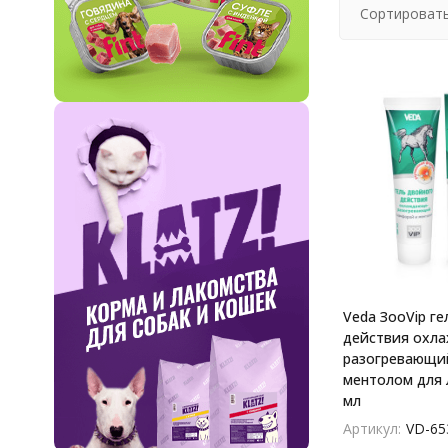
Сортировать
Veda ЗооVip ге
действия охл
разогревающий
ментолом для 
мл
Артикул:
VD-65