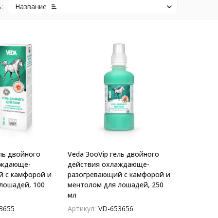
:
Название
ль двойного
Veda ЗооVip гель двойного
аждающе-
действия охлаждающе-
 с камфорой и
разогревающий с камфорой и
лошадей, 100
ментолом для лошадей, 250
мл
3655
Артикул:
VD-653656