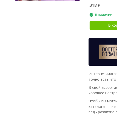
318
₽
В наличии
В ко
Интернет-магаз
точно есть что
В свой ассорти
хорошее настро
Чтобы вы могли
каталога. — не
ведь развитие о