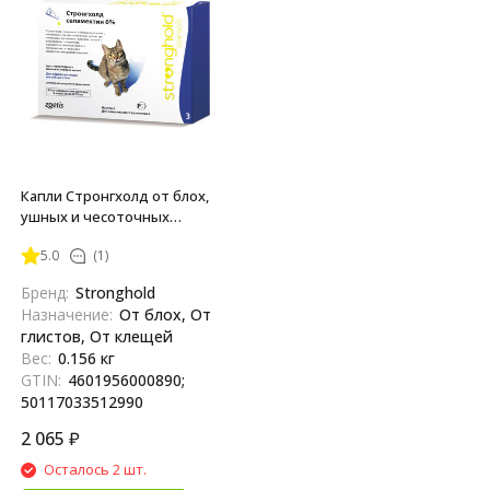
Капли Стронгхолд от блох,
ушных и чесоточных
клещей, гельминтов для
5.0
(1)
кошек весом от 2,6 до 7,5 кг -
3 пипетки (голубые)
Бренд:
Stronghold
Назначение:
От блох, От
глистов, От клещей
Вес:
0.156 кг
GTIN:
4601956000890;
50117033512990
2 065
₽
Осталось 2 шт.