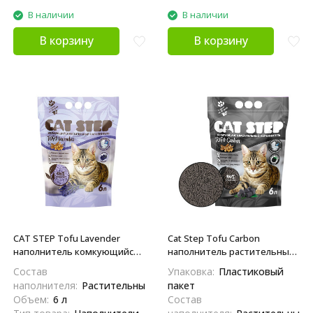
В наличии
В наличии
В корзину
В корзину
CAT STEP Tofu Lavender
Cat Step Tofu Carbon
наполнитель комкующийся
наполнитель растительный
растительный с ароматом
комкующийся для
Состав
Упаковка:
Пластиковый
лаванды - 6 л
кошачьего туалета с
наполнителя:
Растительный
пакет
активированным углем, без
Объем:
6 л
Состав
ароматизатора - 6 л