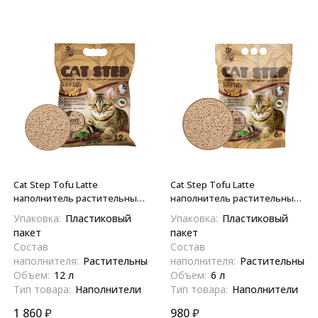
Cat Step Tofu Latte
Cat Step Tofu Latte
наполнитель растительный
наполнитель растительный
комкующийся для
комкующийся для
Упаковка:
Пластиковый
Упаковка:
Пластиковый
кошачьего туалета с
кошачьего туалета с
пакет
пакет
ароматом кофе - 12 л
ароматом кофе - 6 л
Состав
Состав
наполнителя:
Растительный
наполнителя:
Растительный
Объем:
12 л
Объем:
6 л
Тип товара:
Наполнители
Тип товара:
Наполнители
1 860
₽
980
₽