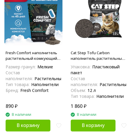
Fresh Comfort наполнитель
Cat Step Tofu Carbon
растительный комкующийся
наполнитель растительный
для кошачьего туалета, из
комкующийся для
Размер гранул:
Мелкие
Упаковка:
Пластиковый
чайных листьев - 2,5 кг
кошачьего туалета с
Состав
пакет
активированным углем, без
наполнителя:
Растительный
Состав
ароматизатора - 12 л
Тип товара:
Наполнители
наполнителя:
Растительный
Бренд:
Fresh Comfort
Объем:
12 л
Тип товара:
Наполнители
890
₽
1 860
₽
В наличии
В наличии
В корзину
В корзину