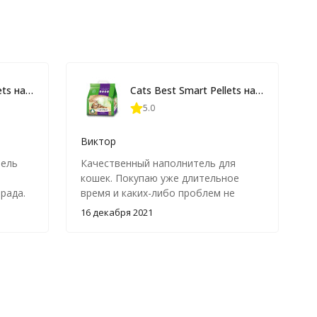
Cats Best Smart Pellets наполнитель древесный комкующийся для кошачьих туалетов - 10 л (5 кг)
Cats Best Smart Pellets наполнитель древесный комкующийся для кошачьих туалетов - 10 л (5 кг)
5.0
Виктор
тель
Качественный наполнитель для
кошек. Покупаю уже длительное
 рада.
время и каких-либо проблем не
было.
16 декабря 2021