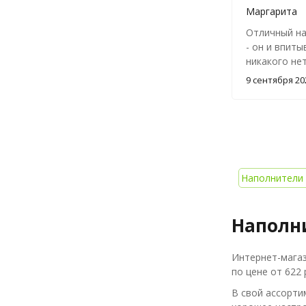
перекладыва
Маргарита
ибо хранить
Отличный на
нереально. 
- он и впиты
звезда.
никакого нет
древесный. 
9 сентября 20
такой для к
кошечке он 
Наполнители 
Наполн
Интернет-магаз
по цене от 622 
В свой ассорти