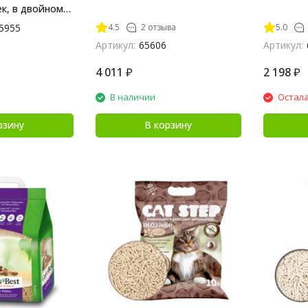
ек, в двойном
4.5
2 отзыва
5.0
5955
Артикул:
65606
Артикул:
4 011
₽
2 198
₽
В наличии
Остала
рзину
В корзину