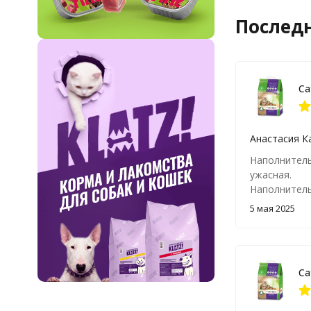
Послед
Анастасия К
Наполнитель
ужасная.
Наполнитель
хорошо впит
5 мая 2025
не разноситс
в отличии о
Бумажный па
упаковке в п
понятно сраз
рассыпаны. 
Пришлось ра