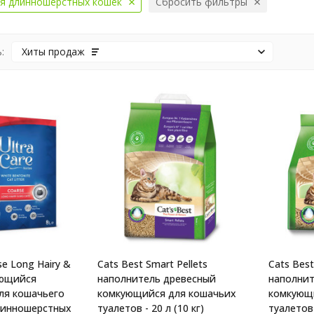
я длинношерстных кошек
Сбросить фильтры
:
Хиты продаж
se Long Hairy &
Cats Best Smart Pellets
Cats Best
ующийся
наполнитель древесный
наполнит
ля кошачьего
комкующийся для кошачьих
комкующ
линношерстных
туалетов - 20 л (10 кг)
туалетов -