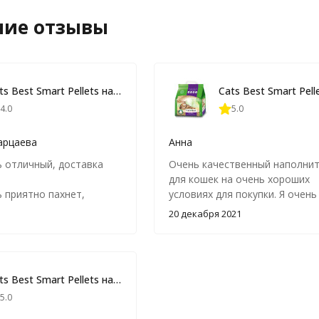
ние отзывы
Cats Best Smart Pellets наполнитель древесный комкующийся для кошачьих туалетов - 20 л (10 кг)
4.0
5.0
арцаева
Анна
 отличный, доставка
Очень качественный наполни
для кошек на очень хороших
 приятно пахнет,
условиях для покупки. Я очень
ывает, образуя комок,
20 декабря 2021
я по квартире на лапках
т красного наполнителя.
кет был порван при
ленку, это видно и
Cats Best Smart Pellets наполнитель древесный комкующийся для кошачьих туалетов - 20 л (10 кг)
у. Все 10кг были
5.0
Зачем так делать?
спаковывать в мешке и