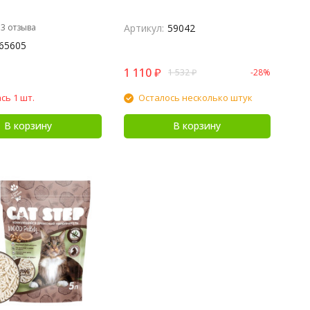
3 отзыва
Артикул:
59042
65605
1 110
₽
1 532
₽
-28%
сь 1 шт.
Осталось несколько штук
В корзину
В корзину