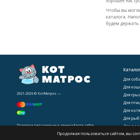
хорошее настро
Чтобы вы могли
каталога. Напо
будем держать 
Катало
Для соба
Для кош
2021-2026 © КотМатрос —
Для гры
Для птиц
Для котя
Для рыб
Политика персональных данных
Карта сайта
Для люде
Продолжая пользоваться сайтом, вы сог