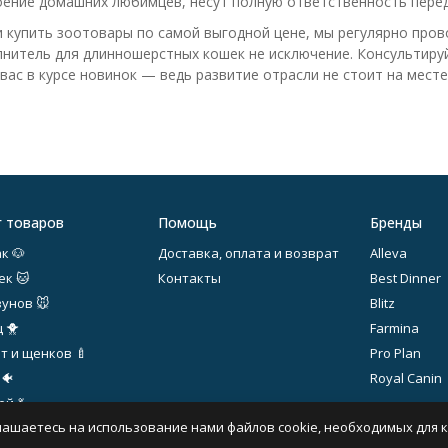
ение домашних любимцев, несут полную ответственность перед
 купить зоотовары по самой выгодной цене, мы регулярно прово
лнитель для длинношерстных кошек не исключение. Консультируй
вас в курсе новинок — ведь развитие отрасли не стоит на месте
г товаров
Помощь
Бренды
к 🐶
Доставка, оплата и возврат
Alleva
ек 🐱
Контакты
Best Dinner
зунов 🐭
Blitz
 🐥
Farmina
т и щенков 🍼
Pro Plan
 🐠
Royal Canin
й 💃
лашаетесь на использование нами файлов cookie, необходимых для 