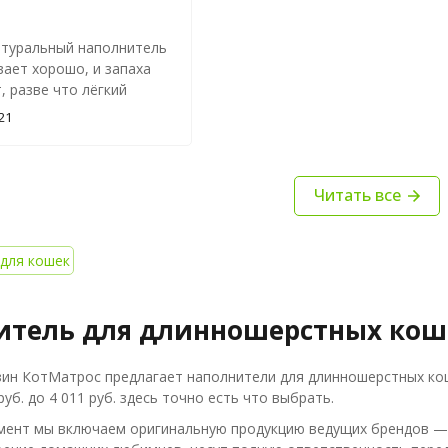
ть в другую упаковку,
 такое безобразие
туральный наполнитель
За это жирная минус
вает хорошо, и запаха
, разве что лёгкий
Постоянно покупаю
21
ошачьего туалета и моей
тоже нравится.
Читать все
для кошек
итель для длинношерстных кош
ин КотМатрос предлагает наполнители для длинношерстных кош
руб. до 4 011 руб. здесь точно есть что выбрать.
мент мы включаем оригинальную продукцию ведущих брендов — 