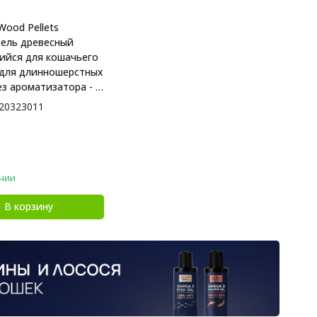
Wood Pellets
ель древесный
йся для кошачьего
 для длинношерстных
ез ароматизатора - 5
20323011
чии
В корзину