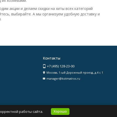
 их хозяевами.
дим акции и делаем скидки на хиты всех категорий
тесь, выбирайте. А мы организуем удобную доставку и
!
Контакты
+7 (495) 128-23-00
Москва, 1-ый Дорожный проезд, д.4 с 1
manager@kotmatros.ru
Хорошо
корректной работы сайта.