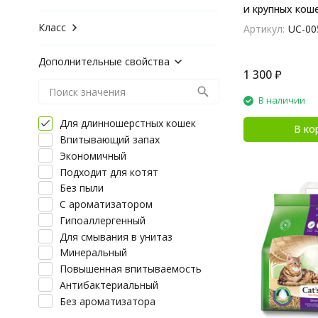
и крупных кош
картоне - 7 кг
Класс
Артикул:
UC-00
Дополнительные свойства
1 300
₽
В наличии
Для длинношерстных кошек
В ко
Впитывающий запах
Экономичный
Подходит для котят
Без пыли
С ароматизатором
Гипоаллергенный
Для смывания в унитаз
Минеральный
Повышенная впитываемость
Антибактериальный
Без ароматизатора