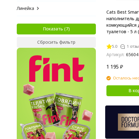
Линейка
Cats Best Smart
наполнитель д
комкующийся 
Показать
туалетов - 5 л (
Сбросить фильтр
5.0
1 отзы
Артикул:
65604
1 195
₽
Осталось не
В ко