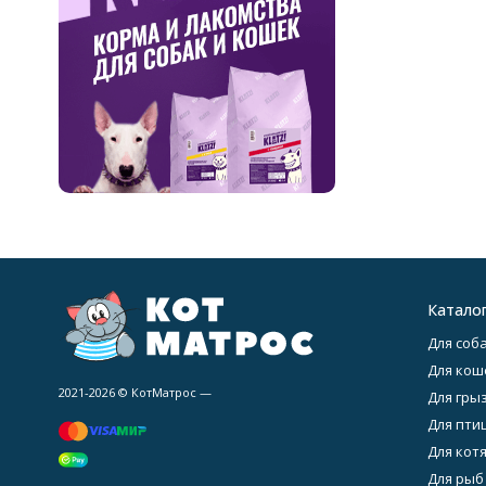
Катало
Для соба
Для кош
2021-2026 © КотМатрос —
Для гры
Для птиц
Для котя
Для рыб