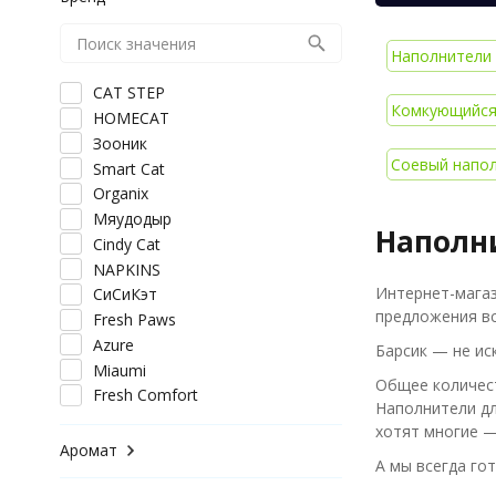
Наполнители 
CAT STEP
Комкующийся 
HOMECAT
Зооник
Соевый напол
Smart Cat
Organix
Мяудодыр
Наполн
Cindy Cat
NAPKINS
Интернет-мага
СиСиКэт
предложения вс
Fresh Paws
Azure
Барсик — не ис
Miaumi
Общее количест
Fresh Comfort
Наполнители дл
хотят многие —
Аромат
А мы всегда го