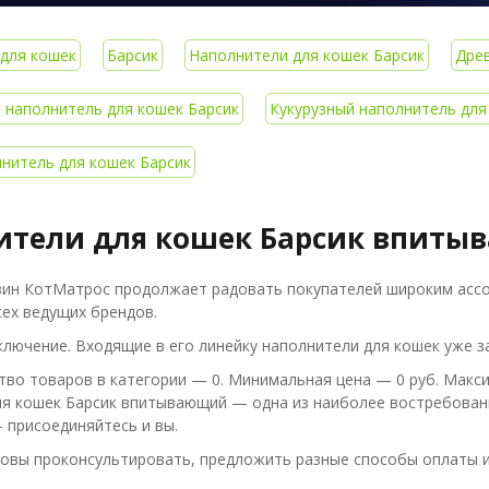
для кошек
Барсик
Наполнители для кошек Барсик
Древ
наполнитель для кошек Барсик
Кукурузный наполнитель для
нитель для кошек Барсик
ители для кошек Барсик впит
зин КотМатрос продолжает радовать покупателей широким асс
ех ведущих брендов.
ключение. Входящие в его линейку наполнители для кошек уже за
во товаров в категории — 0. Минимальная цена — 0 руб. Макси
я кошек Барсик впитывающий — одна из наиболее востребованн
 присоединяйтесь и вы.
товы проконсультировать, предложить разные способы оплаты и