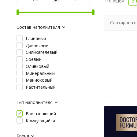
Что ищем:
Вп
Сортировать
Состав наполнителя
Глиняный
Древесный
Силикагелевый
Соевый
Оливковый
Минеральный
Маниоковый
Растительный
Тип наполнителя
Впитывающий
Комкующийся
Бренд