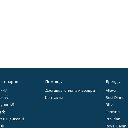
г товаров
Помощь
Бренды
к 🐶
Доставка, оплата и возврат
Alleva
ек 🐱
Контакты
Best Dinner
зунов 🐭
Blitz
 🐥
Farmina
т и щенков 🍼
Pro Plan
 🐠
Royal Canin