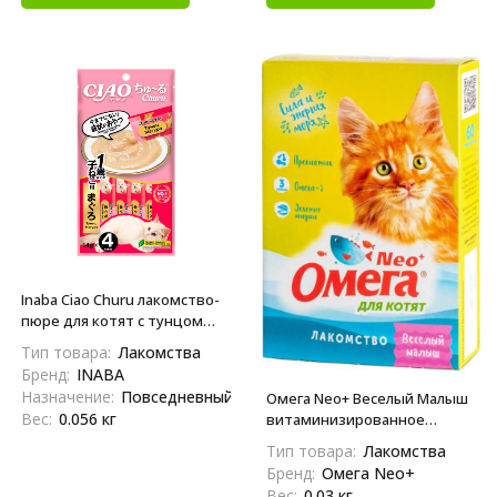
Inaba Ciao Churu лакомство-
пюре для котят с тунцом
Магуро - 14 г х 4 шт
Тип товара:
Лакомства
Бренд:
INABA
Назначение:
Повседневный
Омега Neo+ Веселый Малыш
Вес:
0.056 кг
витаминизированное
лакомство для котят, с
Тип товара:
Лакомства
пребиотиком и таурином -
Бренд:
Омега Neo+
90 таблеток
Вес:
0.03 кг