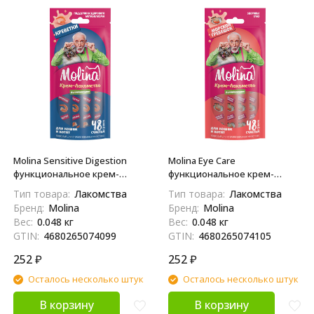
Molina Sensitive Digestion
Molina Eye Care
функциональное крем-
функциональное крем-
лакомство для взрослых
лакомство для взрослых
Тип товара:
Лакомства
Тип товара:
Лакомства
кошек и котят, для
кошек и котят, для здоровья
Бренд:
Molina
Бренд:
Molina
поддержания метаболизма,
глаз, с морским гребешком -
Вес:
0.048 кг
Вес:
0.048 кг
с креветками - 48 г
48 г
GTIN:
4680265074099
GTIN:
4680265074105
252
₽
252
₽
Осталось несколько штук
Осталось несколько штук
В корзину
В корзину