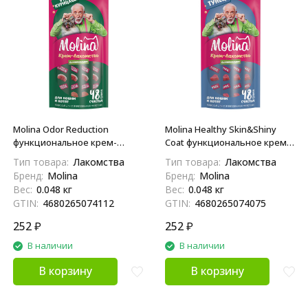
Molina Odor Reduction
Molina Healthy Skin&Shiny
функциональное крем-
Coat функциональное крем-
лакомство для взрослых
лакомство для взрослых
Тип товара:
Лакомства
Тип товара:
Лакомства
кошек и котят, для
кошек и котят, здоровая
Бренд:
Molina
Бренд:
Molina
уменьшения запаха фекалий,
кожа, густая и блестящая
Вес:
0.048 кг
Вес:
0.048 кг
с уткой и курицей - 48 г
шерсть, с тунцом - 48 г
GTIN:
4680265074112
GTIN:
4680265074075
252
₽
252
₽
В наличии
В наличии
В корзину
В корзину