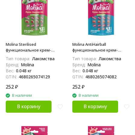
Molina Sterilised
Molina AntiHairball
функциональное крем-
функциональное крем-
лакомство для взрослых
лакомство для взрослых
Тип товара:
Лакомства
Тип товара:
Лакомства
кошек и котят, для здоровья
кошек и котят, для
Бренд:
Molina
Бренд:
Molina
мочевыводящей системы, с
выведения комков шерсти
Вес:
0.048 кг
Вес:
0.048 кг
уткой и индейкой - 48 г
из желудка, с лососем - 48 г
GTIN:
4680265074129
GTIN:
4680265074082
252
₽
252
₽
В наличии
В наличии
В корзину
В корзину