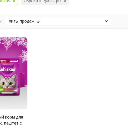
iskas
Сбросить фильтры
:
Хиты продаж
ый корм для
к, паштет с