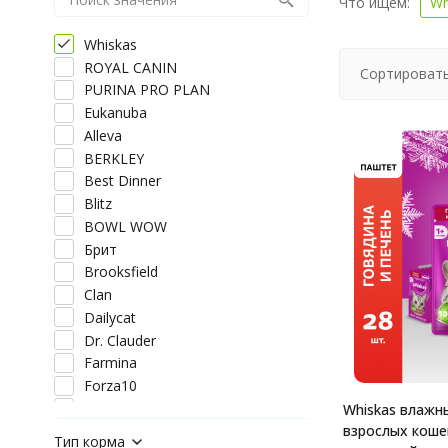
Что ищем:
Wh
Whiskas
ROYAL CANIN
Сортировать
PURINA PRO PLAN
Eukanuba
Alleva
BERKLEY
Best Dinner
Blitz
BOWL WOW
Брит
Brooksfield
Clan
Dailycat
Dr. Clauder
Farmina
Forza10
Grandorf
Whiskas влажн
взрослых коше
Happy Cat
Тип корма