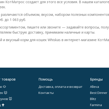
ин КотМатрос создает для этого все условия. В нашем каталоге
еек.
 различаются объемом, вкусом, набором полезных компонентов,
б. до 1 063 руб.
ассортиментом, пишите или звоните — задавайте вопросы, полу
вляем быструю доставку, принимаем наличные и карты.
й и вкусный корм для кошек Whiskas в интернет-магазине КотМа
г товаров
Помощь
Бренды
к 🐶
Доставка, оплата и возврат
Alleva
ек 🐱
Контакты
Best Dinner
зунов 🐭
Blitz
 🐥
Farmina