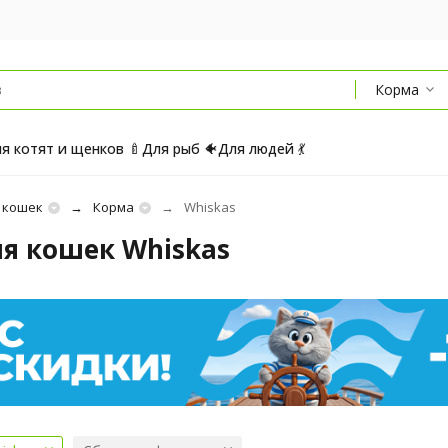
Корма
я котят и щенков 🍼
Для рыб 🐠
Для людей 💃
 кошек
Корма
Whiskas
я кошек Whiskas