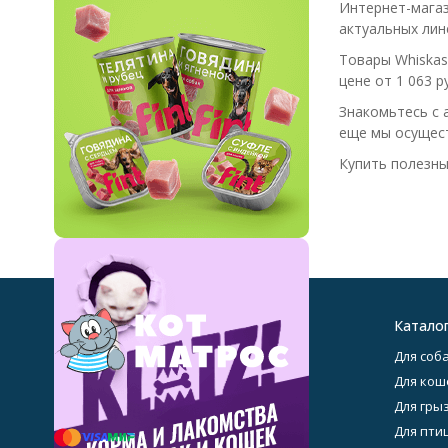
Интернет-магаз
Dezzie
актуальных лин
PERFECAT
Товары Whiskas
Гурмяу
цене от 1 063 ру
Yumster
PETEXTRA
Знакомьтесь с 
еще мы осущест
Chester
Мурчик
Купить полезны
Орико
Piqubo
Fint
KLATZ!
Great Meal
Chammy
Optinome
Катало
Chepfa Premium
Для соба
Счастливый кот
Для кош
ProShape
2021-2026 © КотМатрос —
Для гры
Для птиц