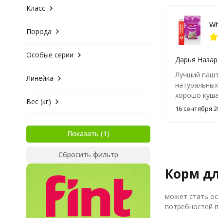
Savita
Класс
AJO
Organic Choice
Порода
Premier
ZOOFOOD
Особые серии
Дарья Назар
Холистик Премьер
Edel
Лучший пашт
Линейка
Banditos
натуральных
Justin
хорошо куша
Вес (кг)
Lora
16 сентября 2
Reflex
Gina
Показать
Yummy Linea
ENSO
Сбросить фильтр
Eravida
Корм дл
Go' Kitchen
Original Choice
Taormina
может стать ос
Buddy&Sol
потребностей п
ZILLII