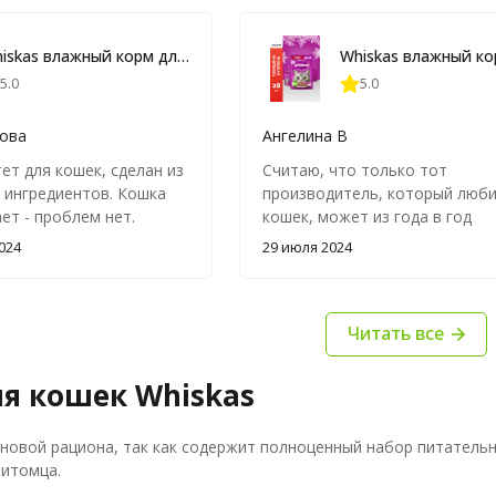
Whiskas влажный корм для взрослых кошек, паштет с говядиной и печенью, в паучах - 75 г х 28 шт
5.0
5.0
ова
Ангелина В
ет для кошек, сделан из
Считаю, что только тот
 ингредиентов. Кошка
производитель, который люб
ет - проблем нет.
кошек, может из года в год
придумывать все новые вкусы
024
29 июля 2024
консистенции корма. Ассорти
корма Вискас расширяется
постоянно, спасибо производ
Читать все
за это
я кошек Whiskas
новой рациона, так как содержит полноценный набор питательн
итомца.