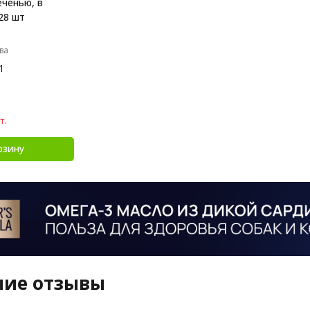
еченью, в
 28 шт
ва
1
т.
рзину
ние отзывы