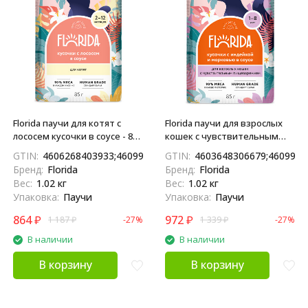
Florida паучи для котят с
Florida паучи для взрослых
лососем кусочки в соусе - 85 г
кошек с чувствительным
х 12 шт
пищеварением с индейкой и
GTIN:
4606268403933;4609997477794;4609791520733
GTIN:
4603648306679;4609997
морковью кусочки в соусе -
Бренд:
Florida
Бренд:
Florida
85 г х 12 шт
Вес:
1.02 кг
Вес:
1.02 кг
Упаковка:
Паучи
Упаковка:
Паучи
864
₽
972
₽
1 187
₽
-27%
1 339
₽
-27%
В наличии
В наличии
В корзину
В корзину