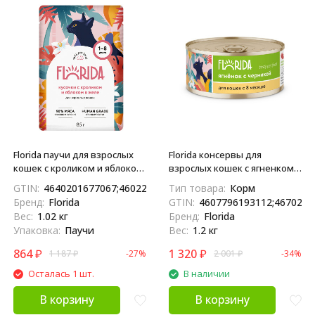
Florida паучи для взрослых
Florida консервы для
кошек с кроликом и яблоком
взрослых кошек с ягненком и
кусочки в желе - 85 г х 12 шт
черникой - 100 г x 12 шт
GTIN:
4640201677067;4602283029875;4604575045945;46099974
Тип товара:
Корм
Бренд:
Florida
GTIN:
4607796193112;4670236
Вес:
1.02 кг
Бренд:
Florida
Упаковка:
Паучи
Вес:
1.2 кг
864
₽
1 320
₽
1 187
₽
-27%
2 001
₽
-34%
Осталась 1 шт.
В наличии
В корзину
В корзину