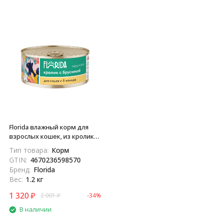
Florida влажный корм для
взрослых кошек, из кролика
с брусникой, в консервах -
Тип товара:
Корм
100 г х 12 шт
GTIN:
4670236598570
Бренд:
Florida
Вес:
1.2 кг
1 320
₽
2 001
₽
-34%
В наличии