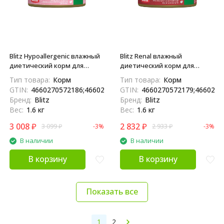
Blitz Hypoallergenic влажный
Blitz Renal влажный
диетический корм для
диетический корм для
кошек при пищевой
кошек при хронической
Тип товара:
Корм
Тип товара:
Корм
аллергии, непереносимости
почечной недостаточности,
GTIN:
4660270572186;4660270573565
GTIN:
4660270572179;4660270
и атопическом дерматите, в
в консервах - 100 г х 16 шт
Бренд:
Blitz
Бренд:
Blitz
консервах - 100 г х 16 шт
Вес:
1.6 кг
Вес:
1.6 кг
3 008
₽
2 832
₽
3 099
₽
-3%
2 933
₽
-3%
В наличии
В наличии
В корзину
В корзину
Показать все
1
2