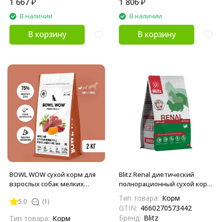
1 667
₽
1 806
₽
В наличии
В наличии
В корзину
В корзину
BOWL WOW сухой корм для
Blitz Renal диетический
взрослых собак мелких
полнорационный сухой корм
пород с ягненком, индейкой,
для взрослых кошек при
Тип товара:
Корм
5.0
(1)
рисом и тыквой - 2 кг
хронической почечной
GTIN:
4660270573442
недостаточности - 1,5 кг
Бренд:
Blitz
Тип товара:
Корм