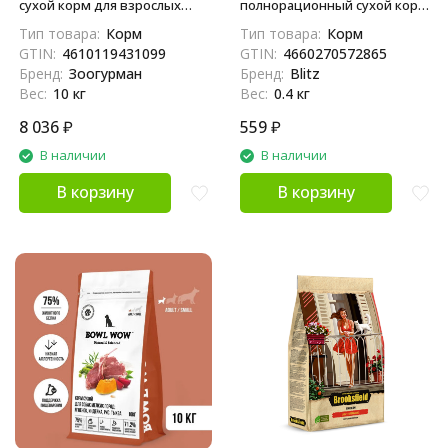
сухой корм для взрослых
полнорационный сухой корм
кошек, с лососем и рисом - 10
для взрослых кошек при
Тип товара:
Корм
Тип товара:
Корм
кг
хронической почечной
GTIN:
4610119431099
GTIN:
4660270572865
недостаточности - 400 г
Бренд:
Зоогурман
Бренд:
Blitz
Вес:
10 кг
Вес:
0.4 кг
8 036
₽
559
₽
В наличии
В наличии
В корзину
В корзину