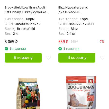
Brooksfield Low Grain Adult
Blitz Hypoallergenic
Cat Urinary Turkey сухой корм
диетический
для взрослых кошек,
полнорационный сухой корм
Тип товара:
Корм
Тип товара:
Корм
профилактика МКБ, с
для взрослых кошек при
GTIN:
4650096354752
GTIN:
4660270572841
индейкой и рисом - 2 кг
пищевой аллергии - 400 г
Бренд:
Brooksfield
Бренд:
Blitz
Вес:
2 кг
Вес:
0.4 кг
3 065
₽
559
₽
598
₽
-7%
В наличии
В наличии
В корзину
В корзину