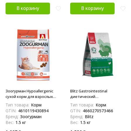
В корзину
В корзину
Зоогурман Hypoallergenic
Blitz Gastrointestinal
сухой корм для взрослых
диетический
кошек, с лососем и рисом -
полнорационный сухой корм
Тип товара:
Корм
Тип товара:
Корм
1,5 кг
для взрослых кошек при
GTIN:
4610119430894
GTIN:
4660270573466
нарушении работы ЖКТ - 1,5
Бренд:
Зоогурман
Бренд:
Blitz
кг
Вес:
1.5 кг
Вес:
1.5 кг