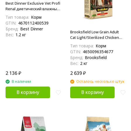
Best Dinner Exclusive Vet Profi
Renal диетический влажный
корм для взрослых кошек
Тип товара:
Корм
при болезни почек, с
GTIN:
4670112400539
индейкой и рисом, в
Бренд:
Best Dinner
консервах - 100 г х 12 шт
Brooksfield Low Grain Adult
Вес:
1.2 кг
Cat Light/Sterilized Chicken
сухой корм для взрослых
Тип товара:
Корм
кошек с избыточным весом
GTIN:
4650096354677
и стерилизованных, с
Бренд:
Brooksfield
курицей и рисом - 2 кг
Вес:
2 кг
2 136
₽
2 639
₽
В наличии
Осталось несколько штук
В корзину
В корзину