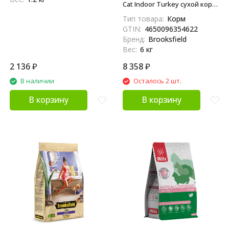
Cat Indoor Turkey сухой корм
для взрослых домашних
Тип товара:
Корм
кошек с индейкой и рисом - 6
GTIN:
4650096354622
кг
Бренд:
Brooksfield
Вес:
6 кг
2 136
₽
8 358
₽
В наличии
Осталось 2 шт.
В корзину
В корзину