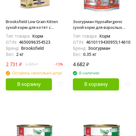
Brooksfield Low Grain Kitten
Зоогурман Hypoallergenic
сухой корм для котят с
сухой корм для взрослых
курицей и рисом - 2 кг
кошек, с лососем и рисом -
Тип товара:
Корм
Тип товара:
Корм
350 г
GTIN:
4650096354523
GTIN:
4610119430955;1461011
Бренд:
Brooksfield
Бренд:
Зоогурман
Вес:
2 кг
Вес:
0.35 кг
2 731
₽
4 682
₽
3 035
₽
-10%
Осталось несколько штук
В наличии
В корзину
В корзину