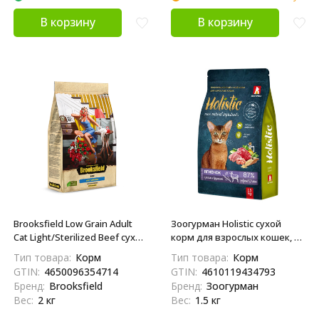
В корзину
В корзину
Brooksfield Low Grain Adult
Зоогурман Holistic сухой
Cat Light/Sterilized Beef сухой
корм для взрослых кошек, с
корм для взрослых кошек с
ягненком, рисом и брусникой
Тип товара:
Корм
Тип товара:
Корм
избыточным весом и
- 1,5 кг
GTIN:
4650096354714
GTIN:
4610119434793
стерилизованных, с
Бренд:
Brooksfield
Бренд:
Зоогурман
говядиной и рисом - 2 кг
Вес:
2 кг
Вес:
1.5 кг