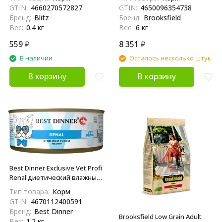
для взрослых кошек при
избыточным весом и
GTIN:
4660270572827
GTIN:
4650096354738
нарушении работы ЖКТ - 400
стерилизованных, с
Бренд:
Blitz
Бренд:
Brooksfield
г
говядиной и рисом - 6 кг
Вес:
0.4 кг
Вес:
6 кг
559
₽
8 351
₽
В наличии
Осталось несколько штук
В корзину
В корзину
Best Dinner Exclusive Vet Profi
Renal диетический влажный
корм для взрослых кошек
Тип товара:
Корм
при болезни почек, с
GTIN:
4670112400591
ягненком и рисом, в
Бренд:
Best Dinner
консервах - 100 г х 12 шт
Brooksfield Low Grain Adult
Вес:
1.2 кг