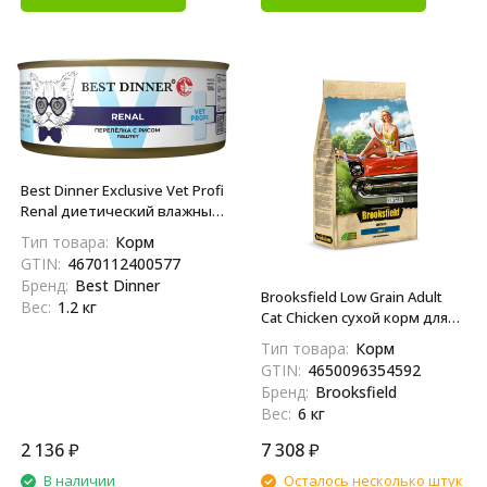
Best Dinner Exclusive Vet Profi
Renal диетический влажный
корм для взрослых кошек
Тип товара:
Корм
при болезни почек, с
GTIN:
4670112400577
перепелкой и рисом, в
Бренд:
Best Dinner
консервах - 100 г х 12 шт
Brooksfield Low Grain Adult
Вес:
1.2 кг
Cat Chicken сухой корм для
взрослых кошек с курицей и
Тип товара:
Корм
рисом - 6 кг
GTIN:
4650096354592
Бренд:
Brooksfield
Вес:
6 кг
2 136
₽
7 308
₽
В наличии
Осталось несколько штук