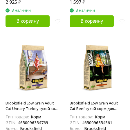
2 925
₽
1 597
₽
В наличии
В наличии
В корзину
В корзину
Brooksfield Low Grain Adult
Brooksfield Low Grain Adult
Cat Urinary Turkey сухой корм
Cat Beef сухой корм для
для взрослых кошек,
взрослых кошек с говядиной
Тип товара:
Корм
Тип товара:
Корм
профилактика МКБ, с
и рисом - 6 кг
GTIN:
4650096354769
GTIN:
4650096354561
индейкой и рисом - 6 кг
Бренд:
Brooksfield
Бренд:
Brooksfield