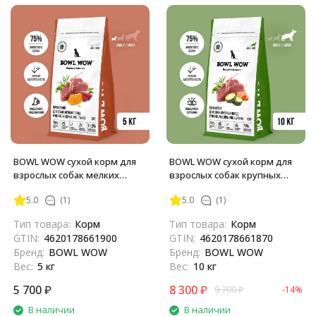
BOWL WOW сухой корм для
BOWL WOW сухой корм для
взрослых собак мелких
взрослых собак крупных
пород с ягненком, индейкой,
пород с ягненком, индейкой,
5.0
(1)
5.0
(1)
рисом и тыквой - 5 кг
рисом и цукини - 10 кг
Тип товара:
Корм
Тип товара:
Корм
GTIN:
4620178661900
GTIN:
4620178661870
Бренд:
BOWL WOW
Бренд:
BOWL WOW
Вес:
5 кг
Вес:
10 кг
5 700
₽
8 300
₽
9 700
₽
-14%
В наличии
В наличии