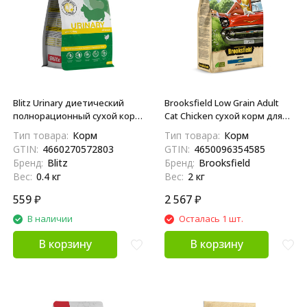
Blitz Urinary диетический
Brooksfield Low Grain Adult
полнорационный сухой корм
Cat Chicken сухой корм для
для взрослых кошек при
взрослых кошек с курицей и
Тип товара:
Корм
Тип товара:
Корм
мочекаменной болезни
рисом - 2 кг
GTIN:
4660270572803
GTIN:
4650096354585
струвитного типа - 400 г
Бренд:
Blitz
Бренд:
Brooksfield
Вес:
0.4 кг
Вес:
2 кг
559
₽
2 567
₽
В наличии
Осталась 1 шт.
В корзину
В корзину