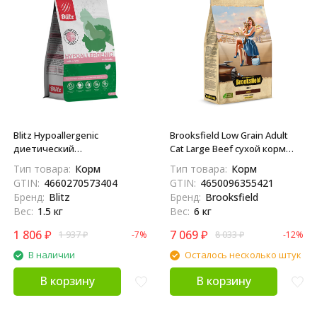
Blitz Hypoallergenic
Brooksfield Low Grain Adult
диетический
Cat Large Beef сухой корм
полнорационный сухой корм
для взрослых кошек крупных
Тип товара:
Корм
Тип товара:
Корм
для взрослых кошек при
пород с говядиной и рисом -
GTIN:
4660270573404
GTIN:
4650096355421
пищевой аллергии - 1,5 кг
6 кг
Бренд:
Blitz
Бренд:
Brooksfield
Вес:
1.5 кг
Вес:
6 кг
1 806
₽
7 069
₽
1 937
₽
-7%
8 033
₽
-12%
В наличии
Осталось несколько штук
В корзину
В корзину