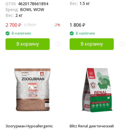
Вес:
1.5 кг
GTIN:
4620178661894
Бренд:
BOWL WOW
Вес:
2 кг
2 700
₽
1 806
₽
2 750
₽
-2%
В наличии
В наличии
В корзину
В корзину
Зоогурман Hypoallergenic
Blitz Renal диетический