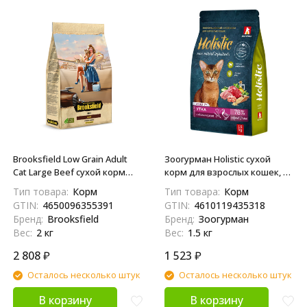
Brooksfield Low Grain Adult
Зоогурман Holistic сухой
Cat Large Beef сухой корм
корм для взрослых кошек, с
для взрослых кошек крупных
уткой, яблоком и рисом - 1,5
Тип товара:
Корм
Тип товара:
Корм
пород с говядиной и рисом -
кг
GTIN:
4650096355391
GTIN:
4610119435318
2 кг
Бренд:
Brooksfield
Бренд:
Зоогурман
Вес:
2 кг
Вес:
1.5 кг
2 808
₽
1 523
₽
Осталось несколько штук
Осталось несколько штук
В корзину
В корзину