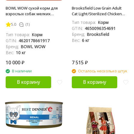
BOWL WOW сухой корм для
Brooksfield Low Grain Adult
взрослых собак мелких
Cat Light/Sterilized Chicken
пород с ягненком, индейкой,
сухой корм для взрослых
Тип товара:
Корм
5.0
(1)
рисом и тыквой - 10 кг
кошек с избыточным весом
GTIN:
4650096354691
и стерилизованных, с
Бренд:
Brooksfield
Тип товара:
Корм
курицей и рисом - 6 кг
Вес:
6 кг
GTIN:
4620178661917
Бренд:
BOWL WOW
Вес:
10 кг
10 000
₽
7 515
₽
В наличии
Осталось несколько штук
В корзину
В корзину