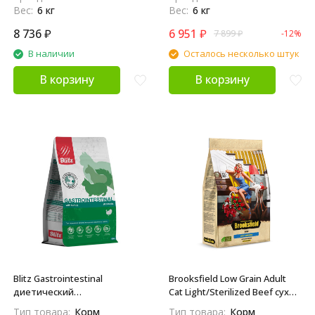
Вес:
6 кг
Вес:
6 кг
8 736
₽
6 951
₽
7 899
₽
-12%
В наличии
Осталось несколько штук
В корзину
В корзину
Blitz Gastrointestinal
Brooksfield Low Grain Adult
диетический
Cat Light/Sterilized Beef сухой
полнорационный сухой корм
корм для взрослых кошек с
Тип товара:
Корм
Тип товара:
Корм