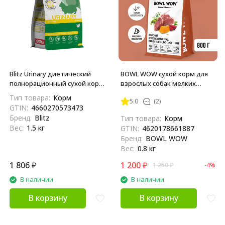
Blitz Urinary диетический
BOWL WOW сухой корм для
полнорационный сухой корм
взрослых собак мелких
для взрослых кошек при
пород с ягненком, индейкой,
Тип товара:
Корм
5.0
(2)
мочекаменной болезни
рисом и тыквой - 800 г
GTIN:
4660270573473
струвитного типа - 1,5 кг
Бренд:
Blitz
Тип товара:
Корм
Вес:
1.5 кг
GTIN:
4620178661887
Бренд:
BOWL WOW
Вес:
0.8 кг
1 806
₽
1 200
₽
1 250
₽
-4%
В наличии
В наличии
В корзину
В корзину