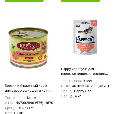
Happy Cat паучи для
взрослых кошек, с говядиной
и птицей, кусочки в соусе -
Тип товара:
Корм
85 г х 24 шт
Беркли №1 влажный корм
GTIN:
4670112402908;4670112
для взрослых кошек и котят,
Бренд:
Happy Cat
птица с лесными ягодами -
Вес:
2.04 кг
Тип товара:
Корм
200 г x 6 шт
GTIN:
4670028903575;14670028903572
Бренд:
BERKLEY
Вес:
1.2 кг