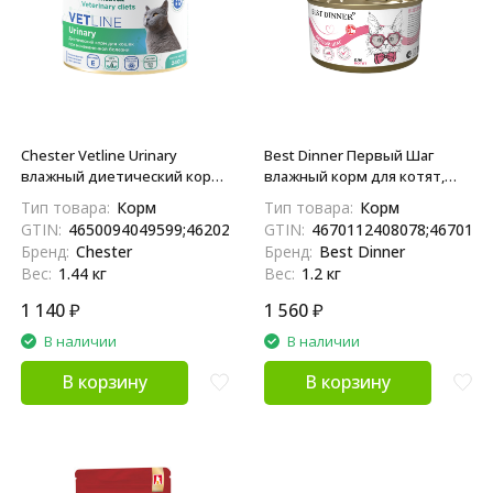
Chester Vetline Urinary
Best Dinner Первый Шаг
влажный диетический корм
влажный корм для котят,
для кошек при заболеваниях
беременных и кормящих
Тип товара:
Корм
Тип товара:
Корм
нижних отделов
кошек, в консервах - 200 г х 6
GTIN:
4650094049599;4620207832486
GTIN:
4670112408078;4670112
мочевыводящих путей, в
шт
Бренд:
Chester
Бренд:
Best Dinner
консервах - 240 г х 6 шт
Вес:
1.44 кг
Вес:
1.2 кг
1 140
₽
1 560
₽
В наличии
В наличии
В корзину
В корзину