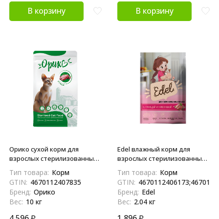
В корзину
В корзину
Орико сухой корм для
Edel влажный корм для
взрослых стерилизованных
взрослых стерилизованных
кошек с птицей - 10 кг
кошек с птицей и клюквой,
Тип товара:
Корм
Тип товара:
Корм
кусочки в соусе, в паучах - 85
GTIN:
4670112407835
GTIN:
4670112406173;4670112
г х 24 шт
Бренд:
Орико
Бренд:
Edel
Вес:
10 кг
Вес:
2.04 кг
4 596
₽
1 896
₽