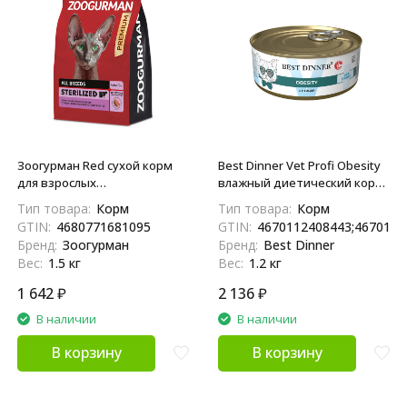
Зоогурман Red сухой корм
Best Dinner Vet Profi Obesity
для взрослых
влажный диетический корм
стерилизованных кошек с
для снижения и контроля
Тип товара:
Корм
Тип товара:
Корм
телятиной и домашней
избыточной массы тела у
GTIN:
4680771681095
GTIN:
4670112408443;4670112
птицей - 1,5 кг
взрослых кошек, с птицей, в
Бренд:
Зоогурман
Бренд:
Best Dinner
консервах - 100 г х 12 шт
Вес:
1.5 кг
Вес:
1.2 кг
1 642
₽
2 136
₽
В наличии
В наличии
В корзину
В корзину