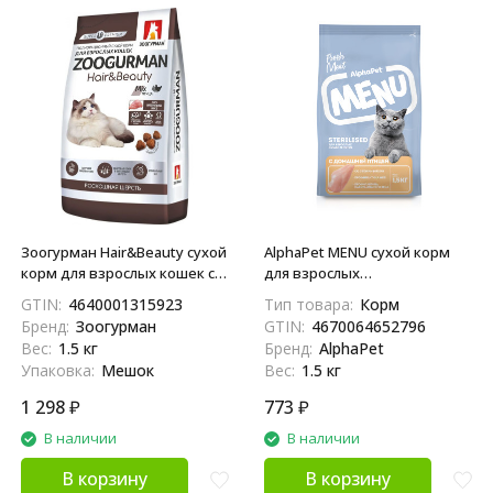
Зоогурман Hair&Beauty сухой
AlphaPet MENU сухой корм
корм для взрослых кошек с
для взрослых
птицей - 1,5 кг
стерилизованных кошек с
GTIN:
4640001315923
Тип товара:
Корм
домашней птицей - 1,5 кг
Бренд:
Зоогурман
GTIN:
4670064652796
Вес:
1.5 кг
Бренд:
AlphaPet
Упаковка:
Мешок
Вес:
1.5 кг
1 298
₽
773
₽
В наличии
В наличии
В корзину
В корзину