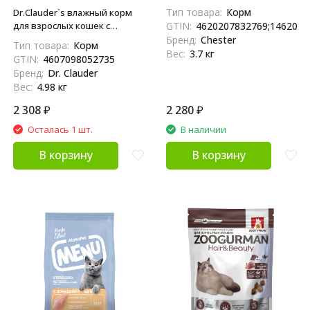
для взрослых кошек при
Тип товара:
Корм
Dr.Clauder`s влажный корм
пищевой аллергии, с птицей,
для взрослых кошек с
GTIN:
4620207832769;1462020
в консервах - 240 г х 12 шт
домашней птицей и
Бренд:
Chester
Тип товара:
Корм
морковью, в консервах - 415
Вес:
3.7 кг
GTIN:
4607098052735
г х 12 шт
Бренд:
Dr. Clauder
Вес:
4.98 кг
2 308
₽
2 280
₽
Осталась 1 шт.
В наличии
В корзину
В корзину