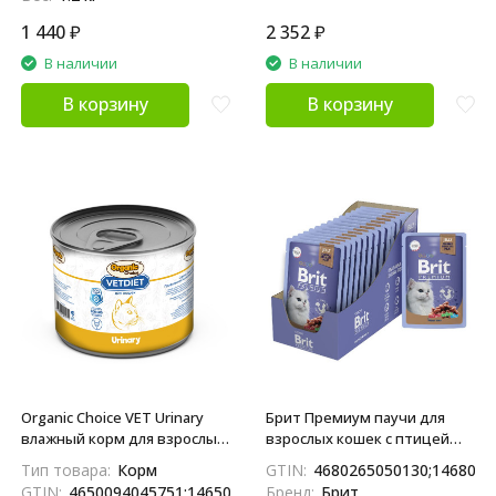
1 440
₽
2 352
₽
В наличии
В наличии
В корзину
В корзину
Organic Сhoice VET Urinary
Брит Премиум паучи для
влажный корм для взрослых
взрослых кошек с птицей
кошек, для профилактики
кусочки в желе - 85 г х 14 шт
Тип товара:
Корм
GTIN:
4680265050130;1468026
МКБ, в консервах - 240 г х 6
GTIN:
4650094045751;14650094045758;4620207835319
Бренд:
Брит