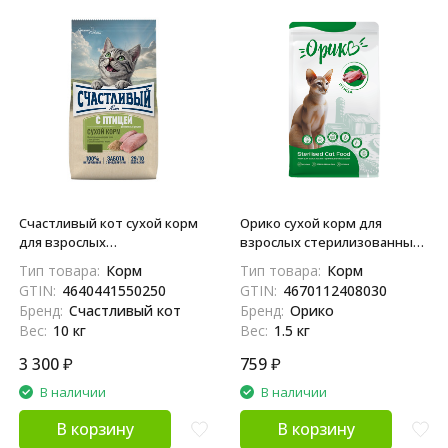
Счастливый кот сухой корм
Орико сухой корм для
для взрослых
взрослых стерилизованных
стерилизованных кошек с
кошек с птицей - 1,5 кг
Тип товара:
Корм
Тип товара:
Корм
птицей - 10 кг
GTIN:
4640441550250
GTIN:
4670112408030
Бренд:
Счастливый кот
Бренд:
Орико
Вес:
10 кг
Вес:
1.5 кг
3 300
₽
759
₽
В наличии
В наличии
В корзину
В корзину