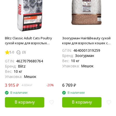
Blitz Classic Adult Cats Poultry
Зоогурман Hair&Beauty сухой
сухой корм для взрослых
корм для взрослых кошек с
кошек, с домашней птицей -
птицей - 10 кг
GTIN:
4640001319259
5.0
(3)
10 кг
Бренд:
Зоогурман
Вес:
10 кг
GTIN:
4627079680764
Упаковка:
Мешок
Бренд:
Blitz
Вес:
10 кг
Упаковка:
Мешок
3 915
₽
6 769
₽
4 894
₽
-20%
В наличии
В наличии
В корзину
В корзину