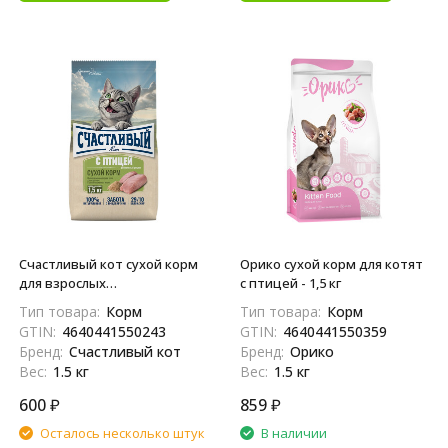
Счастливый кот сухой корм
Орико сухой корм для котят
для взрослых
с птицей - 1,5 кг
стерилизованных кошек с
Тип товара:
Корм
Тип товара:
Корм
птицей - 1,5 кг
GTIN:
4640441550243
GTIN:
4640441550359
Бренд:
Счастливый кот
Бренд:
Орико
Вес:
1.5 кг
Вес:
1.5 кг
600
₽
859
₽
Осталось несколько штук
В наличии