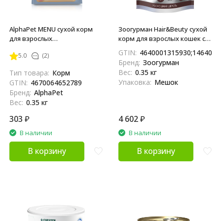
AlphaPet MENU сухой корм
Зоогурман Hair&Beuty сухой
для взрослых
корм для взрослых кошек с
стерилизованных кошек с
птицей - 350 г
GTIN:
4640001315930;1464000
5.0
(2)
домашней птицей - 350 г
Бренд:
Зоогурман
Вес:
0.35 кг
Тип товара:
Корм
Упаковка:
Мешок
GTIN:
4670064652789
Бренд:
AlphaPet
Вес:
0.35 кг
303
₽
4 602
₽
В наличии
В наличии
В корзину
В корзину