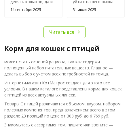
девять кошаков, да и
уйти с нашего рынка .
не только мои, но и
Когда пошли
14 сентября 2025
31 июля 2025
три кошака подруги
проблемы с
едят его с
импортными кормами ,
удовольствием.
перевела своих кошек
Читать все
Проблем нет. А в этом
на наш корм. Кошки
магазине ещё и цена
довольны , едят с
отличная, что в наше
удовольствием .
Корм для кошек с птицей
время не маловажно!
Проблем нет ни каких .
Спасибо! Буду брать
может стать основой рациона, так как содержит
здесь ещё!
полноценный набор питательных веществ. Главное —
делать выбор с учетом всех потребностей питомца.
Интернет-магазин КотМатрос создает для этого все
условия. В нашем каталоге представлены корма для кошек
с птицей из всех актуальных линеек.
Товары С птицей различаются объемом, вкусом, набором
полезных компонентов, предназначением: всего в этом
разделе 23 позиций по цене от 303 руб. до 6 769 руб.
Знакомьтесь с ассортиментом, пишите или звоните —