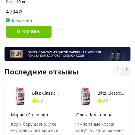
Вес:
10 кг
4 704
₽
В наличии
В корзину
Последние отзывы
Blitz Classic Adult Cats Poultry сухой корм для взрослых кошек, с домашней птицей - 10 кг
Blitz Classic Adult Cats Poultry сухой корм для взрослых кошек, с домашней птицей - 10 кг
5.0
5.0
Марина Головнич
Ольга Коптелова
Корм беру давно, уже
Импортные корма
несколько лет мои все
могут в любой момент