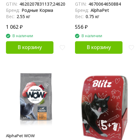
по-ростовски, в паучах - 85 г
кошек и котов с уткой и
GTIN:
4620207831137;24620207831131
GTIN:
4670064650884
х 30 шт
потрошками - 750 г
Бренд:
Родные Корма
Бренд:
AlphaPet
Вес:
2.55 кг
Вес:
0.75 кг
1 062
₽
556
₽
В наличии
В наличии
В корзину
В корзину
AlphaPet WOW