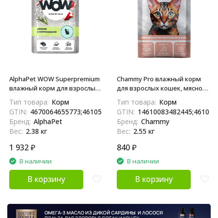
AlphaPet WOW Superpremium
Chammy Pro влажный корм
влажный корм для взрослых
для взрослых кошек, мясное
кошек с чувствительным
ассорти с потрошками в
Тип товара:
Корм
Тип товара:
Корм
пищеварением с кроликом и
желе, в паучах - 85 г х 30 шт
GTIN:
4670064655773;4610584310608;4670064655193;46105843
GTIN:
14610083482445;461008
потрошками, нежные
Бренд:
AlphaPet
Бренд:
Chammy
ломтики в соусе, в паучах -
Вес:
2.38 кг
Вес:
2.55 кг
85 г х 28 шт
1 932
₽
840
₽
В наличии
В наличии
В корзину
В корзину