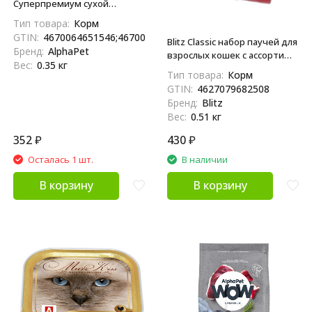
Суперпремиум сухой
полнорационный корм для
Тип товара:
Корм
взрослых стерилизованных
GTIN:
4670064651546;4670064659597
Blitz Classic набор паучей для
кошек и котов с индейкой и
Бренд:
AlphaPet
взрослых кошек с ассорти
потрошками - 350 г
Вес:
0.35 кг
вкусов из курицы, кусочки в
Тип товара:
Корм
соусе и желе - 85 г х 5+1 шт
GTIN:
4627079682508
Бренд:
Blitz
Вес:
0.51 кг
352
₽
430
₽
Осталась 1 шт.
В наличии
В корзину
В корзину