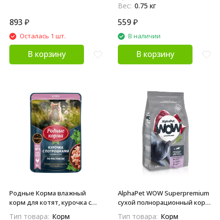
Вес:
0.75 кг
893
₽
559
₽
Осталась 1 шт.
В наличии
В корзину
В корзину
Родные Корма влажный
AlphaPet WOW Superpremium
корм для котят, курочка с
сухой полнорационный корм
потрошками, кусочки в соусе
для взрослых домашних
Тип товара:
Корм
Тип товара:
Корм