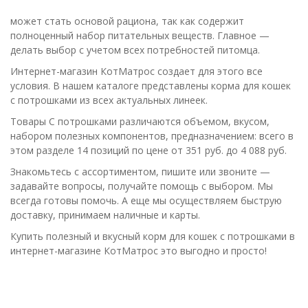
даже лучше, чем у
карману.
может стать основой рациона, так как содержит
более дорогих кормов.
полноценный набор питательных веществ. Главное —
Рекомендуется в
делать выбор с учетом всех потребностей питомца.
качестве
полноценного корма
Интернет-магазин КотМатрос создает для этого все
на каждый день.
условия. В нашем каталоге представлены корма для кошек
Котик ест корм
с потрошками из всех актуальных линеек.
хорошо, с аппетитом.
Товары С потрошками различаются объемом, вкусом,
Обязательно буду
набором полезных компонентов, предназначением: всего в
заказывать еще.
этом разделе 14 позиций по цене от 351 руб. до 4 088 руб.
Знакомьтесь с ассортиментом, пишите или звоните —
задавайте вопросы, получайте помощь с выбором. Мы
всегда готовы помочь. А еще мы осуществляем быструю
доставку, принимаем наличные и карты.
Купить полезный и вкусный корм для кошек с потрошками в
интернет-магазине КотМатрос это выгодно и просто!