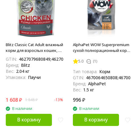
Blitz Classic Cat Adult влажный
AlphaPet WOW Superpremium
корм для взрослых кошек, с
сухой полнорационный корм
курицей и потрошками в
для взрослых
GTIN:
4627079680849;4627079680856
5.0
(1)
соусе, в паучах - 85 г x 24 шт
стерилизованных кошек и
Бренд:
Blitz
котов с индейкой и
Вес:
2.04 кг
Тип товара:
Корм
потрошками - 1,5 кг
Упаковка:
Паучи
GTIN:
4670064650808;4670064
Бренд:
AlphaPet
Вес:
1.5 кг
1 608
₽
996
₽
1 848
₽
-13%
В наличии
В наличии
В корзину
В корзину