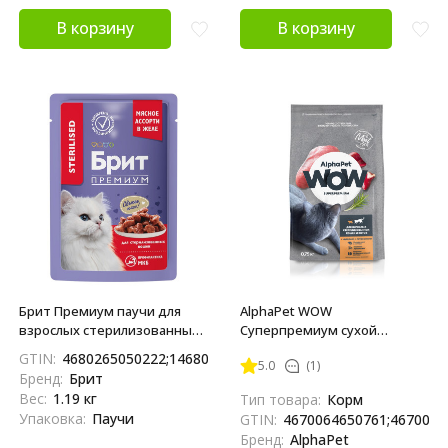
В корзину
В корзину
Брит Премиум паучи для
AlphaPet WOW
взрослых стерилизованных
Суперпремиум сухой
кошек с мясным ассорти и
полнорационный корм для
GTIN:
4680265050222;14680265050229
5.0
(1)
потрошками кусочки в желе
взрослых стерилизованных
Бренд:
Брит
- 85 г х 14 шт
кошек и котов с индейкой и
Вес:
1.19 кг
Тип товара:
Корм
потрошками - 750 г
Упаковка:
Паучи
GTIN:
4670064650761;4670064
Бренд:
AlphaPet