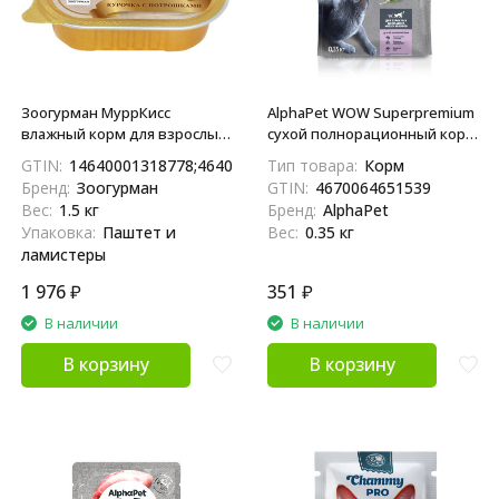
Зоогурман МуррКисс
AlphaPet WOW Superpremium
влажный корм для взрослых
сухой полнорационный корм
кошек, с курочкой и
для взрослых домашних
GTIN:
14640001318778;4640001318771
Тип товара:
Корм
потрошками - 100 г x 15 шт
кошек и котов с уткой и
Бренд:
Зоогурман
GTIN:
4670064651539
потрошками - 350 г
Вес:
1.5 кг
Бренд:
AlphaPet
Упаковка:
Паштет и
Вес:
0.35 кг
ламистеры
1 976
₽
351
₽
В наличии
В наличии
В корзину
В корзину