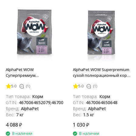
AlphaPet WOW
AlphaPet WOW Superpremium
Суперпремиум
сухой полнорационный корм
полнорационный сухой корм
для взрослых домашних
5.0
(1)
5.0
(1)
для взрослых кошек с уткой
кошек и котов с уткой и
и потрошками - 7 кг
потрошками - 1,5 кг
Тип товара:
Корм
Тип товара:
Корм
GTIN:
4670064652079;4670064659665
GTIN:
4670064650648
Бренд:
AlphaPet
Бренд:
AlphaPet
Вес:
7 кг
Вес:
1.5 кг
4 088
₽
1 030
₽
В наличии
В наличии