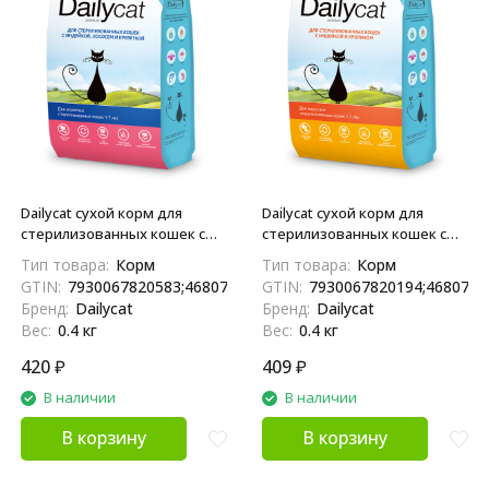
Dailycat сухой корм для
Dailycat сухой корм для
стерилизованных кошек с
стерилизованных кошек с
индейкой, лососем и
индейкой и кроликом - 400 г
Тип товара:
Корм
Тип товара:
Корм
креветкой - 400 г
GTIN:
7930067820583;4680772410403;04680772410403
GTIN:
7930067820194;4680772
Бренд:
Dailycat
Бренд:
Dailycat
Вес:
0.4 кг
Вес:
0.4 кг
420
₽
409
₽
В наличии
В наличии
В корзину
В корзину