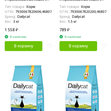
индейкой, лососем и
индейкой и кроликом - 1,5 кг
Тип товара:
Корм
Тип товара:
Корм
креветкой - 3 кг
GTIN:
7930067820606;4680772410434;04680772410434
GTIN:
7930067820200;4680772
Бренд:
Dailycat
Бренд:
Dailycat
Вес:
3 кг
Вес:
1.5 кг
1 558
₽
789
₽
В наличии
В наличии
В корзину
В корзину