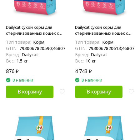
Dailycat сухой корм для
Dailycat сухой корм для
стерилизованных кошек с
стерилизованных кошек с
индейкой, лососем и
индейкой, лососем и
Тип товара:
Корм
Тип товара:
Корм
креветкой - 1,5 кг
креветкой - 10 кг
GTIN:
7930067820590;4680772410410;04680772410410
GTIN:
7930067820613;4680772
Бренд:
Dailycat
Бренд:
Dailycat
Вес:
1.5 кг
Вес:
10 кг
876
₽
4 743
₽
В наличии
В наличии
В корзину
В корзину