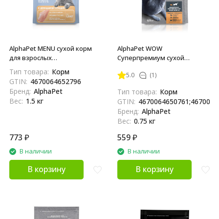
AlphaPet MENU сухой корм
AlphaPet WOW
для взрослых
Суперпремиум сухой
стерилизованных кошек с
полнорационный корм для
Тип товара:
Корм
5.0
(1)
домашней птицей - 1,5 кг
взрослых стерилизованных
GTIN:
4670064652796
кошек и котов с индейкой и
Бренд:
AlphaPet
Тип товара:
Корм
потрошками - 750 г
Вес:
1.5 кг
GTIN:
4670064650761;4670064
Бренд:
AlphaPet
Вес:
0.75 кг
773
₽
559
₽
В наличии
В наличии
В корзину
В корзину