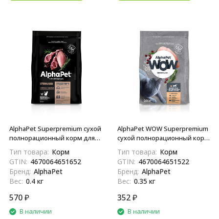
AlphaPet Superpremium сухой
AlphaPet WOW Superpremium
полнорационный корм для
сухой полнорационный корм
взрослых стерилизованных
для взрослых
Тип товара:
Корм
Тип товара:
Корм
кошек и котов с ягненком и
стерилизованных кошек и
GTIN:
4670064651652
GTIN:
4670064651522
индейкой - 400 г
котов c цыпленком - 350 г
Бренд:
AlphaPet
Бренд:
AlphaPet
Вес:
0.4 кг
Вес:
0.35 кг
570
₽
352
₽
В наличии
В наличии