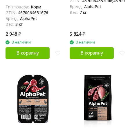
GTIN:
4670064652048;4670064
индейкой - 3 кг
уткой и индейкой - 7 кг
Бренд:
AlphaPet
Тип товара:
Корм
Вес:
7 кг
GTIN:
4670064651676
Бренд:
AlphaPet
Вес:
3 кг
2 948
₽
5 824
₽
В наличии
В наличии
В корзину
В корзину