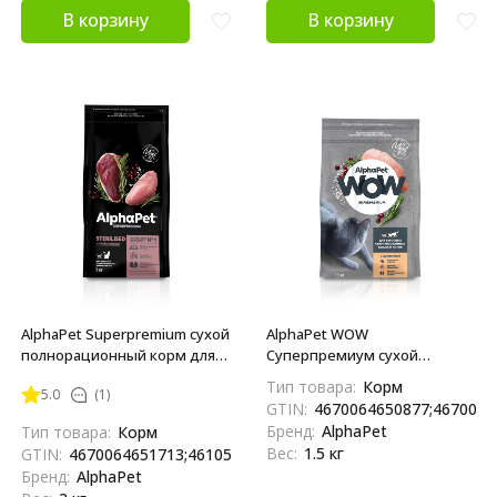
В корзину
В корзину
AlphaPet Superpremium сухой
AlphaPet WOW
полнорационный корм для
Суперпремиум сухой
взрослых стерилизованных
полнорационный корм для
Тип товара:
Корм
5.0
(1)
кошек и котов с уткой и
взрослых стерилизованных
GTIN:
4670064650877;4670064
индейкой - 3 кг
кошек и котов c цыпленком -
Бренд:
AlphaPet
Тип товара:
Корм
1,5 кг
Вес:
1.5 кг
GTIN:
4670064651713;4610584312329
Бренд:
AlphaPet