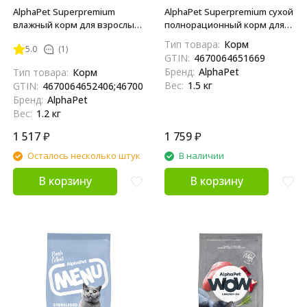
AlphaPet Superpremium
AlphaPet Superpremium сухой
влажный корм для взрослых
полнорационный корм для
стерилизованных кошек с
взрослых стерилизованных
Тип товара:
Корм
5.0
(1)
ягненком и сердцем в желе,
кошек и котов с ягненком и
GTIN:
4670064651669
в ламистерах - 80 г х 15 шт
индейкой - 1,5 кг
Бренд:
AlphaPet
Тип товара:
Корм
Вес:
1.5 кг
GTIN:
4670064652406;4670064655643
Бренд:
AlphaPet
Вес:
1.2 кг
1 517
₽
1 759
₽
Осталось несколько штук
В наличии
В корзину
В корзину