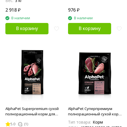
Вес:
3 кг
2 918
₽
976
₽
В наличии
В наличии
В корзину
В корзину
AlphaPet Superpremium сухой
AlphaPet Суперпремиум
полнорационный корм для
полнорационный сухой корм
взрослых стерилизованных
для взрослых
Тип товара:
Корм
5.0
(1)
кошек и котов с ягненком и
стерилизованных кошек с