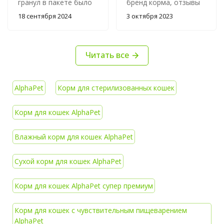
гранул в пакете было
бренд корма, отзывы
7кг бесформенного
хорошие, поэтому
18 сентября 2024
3 октября 2023
недоразумения. На
решила изуть сама
мою претензию
подробно
ответили, что
информацию, не
Читать все
"качество корма не
хочется кота кормить
является причиной
чем попало.
для возврата". Кроме
Состав не идеальный,
формы гранул они
но хороший, в чем-то
AlphaPet
Корм для стерилизованных кошек
были без намека на
даже лучше, чем у
хоть какую-то
более дорогих кормов.
Корм для кошек AlphaPet
жирность и плотность.
Рекомендуется в
Коты не наедались.
качестве
Влажный корм для кошек AlphaPet
Сравнить есть с чем,
полноценного корма
давно на этом корме.
на каждый день.
На фото гранулы
Котик ест корм
Сухой корм для кошек AlphaPet
отсюда и выше кучка
хорошо, с аппетитом.
из другого пакета того
Обязательно буду
Корм для кошек AlphaPet супер премиум
же вкуса.
заказывать еще.
Корм для кошек с чувствительным пищеварением
AlphaPet