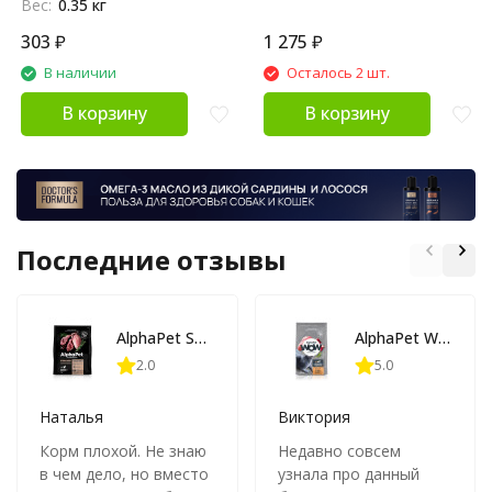
Вес:
0.35 кг
303
₽
1 275
₽
В наличии
Осталось 2 шт.
В корзину
В корзину
Последние отзывы
AlphaPet Superpremium полнорационный сухой корм для взрослых стерилизованных кошек с ягненком и индейкой - 7 кг
AlphaPet WOW Суперпремиум сухой полнорационный корм для взрослых стерилизованных кошек и котов с индейкой и потрошками - 750 г
2.0
5.0
Наталья
Виктория
Корм плохой. Не знаю
Недавно совсем
в чем дело, но вместо
узнала про данный