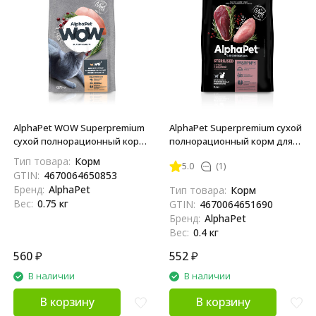
AlphaPet WOW Superpremium
AlphaPet Superpremium сухой
сухой полнорационный корм
полнорационный корм для
для взрослых
взрослых стерилизованных
Тип товара:
Корм
5.0
(1)
стерилизованных кошек и
кошек и котов с уткой и
GTIN:
4670064650853
котов c цыпленком - 750 г
индейкой - 400 г
Бренд:
AlphaPet
Тип товара:
Корм
Вес:
0.75 кг
GTIN:
4670064651690
Бренд:
AlphaPet
Вес:
0.4 кг
560
₽
552
₽
В наличии
В наличии
В корзину
В корзину