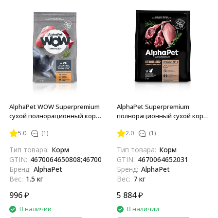
AlphaPet WOW Superpremium
AlphaPet Superpremium
сухой полнорационный корм
полнорационный сухой корм
для взрослых
для взрослых
5.0
(1)
2.0
(1)
стерилизованных кошек и
стерилизованных кошек с
котов с индейкой и
ягненком и индейкой - 7 кг
Тип товара:
Корм
Тип товара:
Корм
потрошками - 1,5 кг
GTIN:
4670064650808;4670064659559
GTIN:
4670064652031
Бренд:
AlphaPet
Бренд:
AlphaPet
Вес:
1.5 кг
Вес:
7 кг
996
₽
5 884
₽
В наличии
В наличии