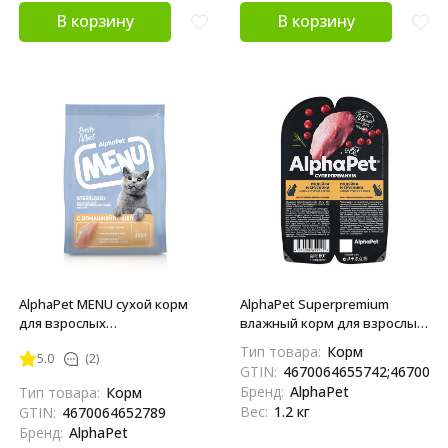
В корзину
В корзину
AlphaPet MENU сухой корм
AlphaPet Superpremium
для взрослых
влажный корм для взрослых
стерилизованных кошек с
стерилизованных кошек с
Тип товара:
Корм
5.0
(2)
домашней птицей - 350 г
индейкой и брусникой в
GTIN:
4670064655742;4670064
соусе, в ламистерах - 80 г х 15
Бренд:
AlphaPet
Тип товара:
Корм
шт
Вес:
1.2 кг
GTIN:
4670064652789
Бренд:
AlphaPet