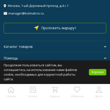
Москва, 1-ый Дорожный проезд, д.4 с 1
manager@kotmatros.ru
Проложить маршрут
Каталог товаров
Помощь
Продолжая пользоваться сайтом, вы
Бренды
соглашаетесь на использование нами файлов
Хорошо
cookie, необходимых для корректной работы
сайта.
Политика персональных данных
Карта сайта
Главная
Каталог
Корзина
Избранное
Войти