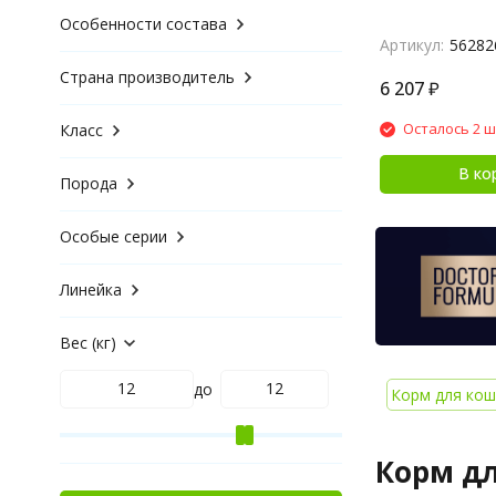
Особенности состава
Артикул:
56282
Страна производитель
6 207
₽
Осталось 2 ш
Класс
В ко
Порода
Особые серии
Линейка
Вес (кг)
до
Корм для кош
Корм дл