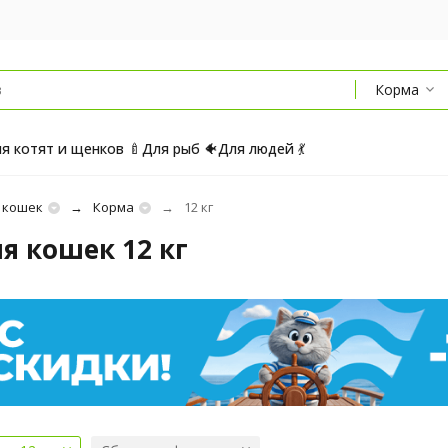
Корма
я котят и щенков 🍼
Для рыб 🐠
Для людей 💃
 кошек
Корма
12 кг
я кошек 12 кг