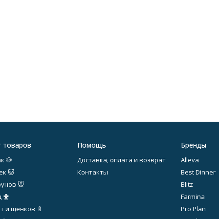
г товаров
Помощь
Бренды
к 🐶
Доставка, оплата и возврат
Alleva
ек 🐱
Контакты
Best Dinner
зунов 🐭
Blitz
 🐥
Farmina
т и щенков 🍼
Pro Plan