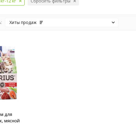
 кг-12 кг
Сбросить фильтры
:
Хиты продаж
рм для
к, мясной