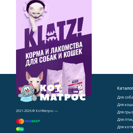
Катало
Для соба
Для кош
2021-2026 © КотМатрос —
Для гры
Для птиц
Для котя