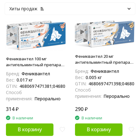
Хиты продаж
Фениквантел 20 мг
Фениквантел 100 мг
антигельминтный препарат
антигельминтный препарат
для собак - 5 таблеток
для собак - 5 таблеток
Бренд:
Фениквантел
Бренд:
Фениквантел
Вес:
0.005 кг
Вес:
0.017 кг
GTIN:
4680697471398;0468069
GTIN:
4680697471381;04680697471381
Способ
Способ
применения:
Перорально
применения:
Перорально
314
₽
290
₽
В наличии
В наличии
В корзину
В корзину