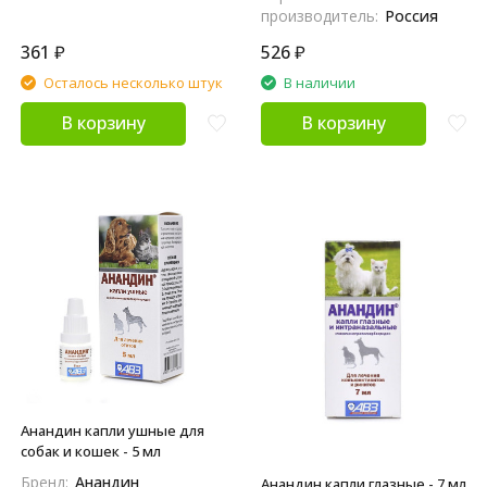
производитель:
Россия
361
₽
526
₽
Осталось несколько штук
В наличии
В корзину
В корзину
Анандин капли ушные для
собак и кошек - 5 мл
Бренд:
Анандин
Анандин капли глазные - 7 мл