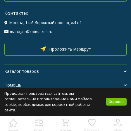
Контакты:
Москва, 1-ый Дорожный проезд, д.4 с 1
manager@kotmatros.ru
Проложить маршрут
Каталог товаров
Помощь
Продолжая пользоваться сайтом, вы
Бренды
соглашаетесь на использование нами файлов
Хорошо
cookie, необходимых для корректной работы
сайта.
Политика персональных данных
Карта сайта
Главная
Каталог
Корзина
Избранное
Войти